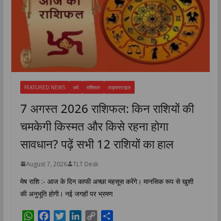
FEATURED NEWS
धर्म
राशिफल
लाइफस्टाइल
7 अगस्त 2026 राशिफल: किन राशियों की
चमकेगी किस्मत और किसे रहना होगा
सावधान? पढ़ें सभी 12 राशियों का हाल
August 7, 2026
TLT Desk
मेष राशि :- आज के दिन काफी अच्छा महसूस करेंगे। मानसिक रूप से खुशी
की अनुभूति होगी। नई जगहों पर भ्रमण
W
F
T
L
C
S