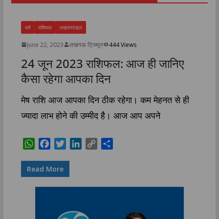
धर्म
राशिफल
लाइफस्टाइल
June 22, 2023
लखनऊ ट्रिब्यून
444 Views
24 जून 2023 राशिफल: आज ही जानिए
कैसा रहेगा आपका दिन
मेष राशि आज आपका दिन ठीक रहेगा। कम मेहनत से ही
ज्यादा लाभ होने की उम्मीद है। आज आप अपने
W
F
T
L
C
S
h
a
w
i
o
h
a
c
i
n
p
a
Read More
t
e
t
k
y
r
s
b
t
e
L
e
A
o
e
d
i
p
o
r
I
n