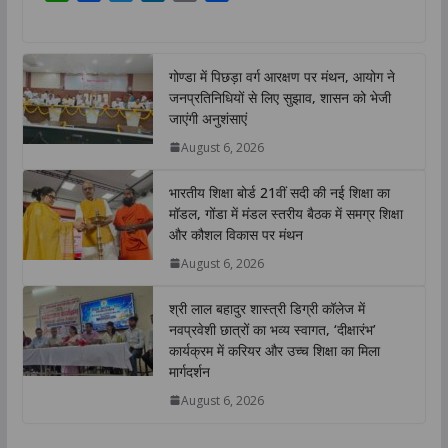
h
a
w
i
o
h
a
c
i
n
p
a
t
e
t
k
y
r
गोण्डा में पिछड़ा वर्ग आरक्षण पर मंथन, आयोग ने
s
b
t
e
L
e
जनप्रतिनिधियों से लिए सुझाव, शासन को भेजी
A
o
e
d
i
जाएंगी अनुशंसाएं
p
o
r
I
n
August 6, 2026
p
k
n
k
भारतीय शिक्षा बोर्ड 21वीं सदी की नई शिक्षा का
मॉडल, गोंडा में मंडल स्तरीय बैठक में समग्र शिक्षा
और कौशल विकास पर मंथन
August 6, 2026
श्री लाल बहादुर शास्त्री डिग्री कॉलेज में
नवप्रवेशी छात्रों का भव्य स्वागत, ‘दीक्षारंभ’
कार्यक्रम में करियर और उच्च शिक्षा का मिला
मार्गदर्शन
August 6, 2026