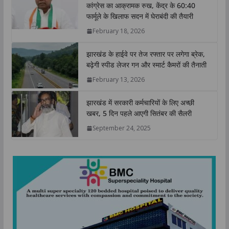
कांग्रेस का आक्रामक रुख, केंद्र के 60:40
A
o
e
d
i
फार्मूले के खिलाफ सदन में घेराबंदी की तैयारी
p
o
r
I
n
February 18, 2026
p
k
n
k
झारखंड के हाईवे पर तेज रफ्तार पर लगेगा ब्रेक,
बढ़ेगी स्पीड लेजर गन और स्मार्ट कैमरों की तैनाती
February 13, 2026
झारखंड में सरकारी कर्मचारियों के लिए अच्छी
खबर, 5 दिन पहले आएगी सितंबर की सैलरी
September 24, 2025