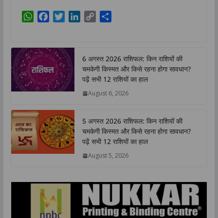
W
F
T
L
C
S
h
a
w
i
o
h
a
c
i
n
p
a
t
e
t
k
y
r
6 अगस्त 2026 राशिफल: किन राशियों की
s
b
t
e
L
e
चमकेगी किस्मत और किसे रहना होगा सावधान?
A
o
e
d
i
पढ़ें सभी 12 राशियों का हाल
p
o
r
I
n
August 6, 2026
p
k
n
k
5 अगस्त 2026 राशिफल: किन राशियों की
चमकेगी किस्मत और किसे रहना होगा सावधान?
पढ़ें सभी 12 राशियों का हाल
August 5, 2026