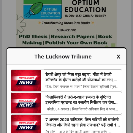
X
The Lucknow Tribune
डेयरी क्षेत्र को मिला बड़ा बढ़ावा, गोंडा में डेयरी
कॉन्क्लेव के दौरान करोड़ों की योजनाओं का लाभ,
पशुपालकों को बांटे गए स्वीकृति पत्र और डेमो चेक
गोंडा: जिला पंचायत सभागार में जिलाधिकारी श्रीमती प्रियंका
निरंजन की अध्यक्षता में दुग्ध विभाग द्वारा जनपद स्तरीय डेयरी
जिलाधिकारी ने उर्स-ए-आला हजरत के दृष्टिगत
कॉन्क्लेव का The post डेयरी क्षेत्र को मिला बड़ा बढ़ावा,
इस्लामिया ग्राउण्ड का स्थलीय निरीक्षण कर तैयारियों
गोंडा में डेयरी कॉन्क्लेव के दौरान करोड़ों की योजनाओं का
एवं व्यवस्थाओं का लिया जायजा
बरेली, 04 अगस्त। जिलाधिकारी अविनाश सिंह ने आज
लाभ, पशुपालकों को...
उर्स-ए-आला हजरत के दृष्टिगत इस्लामिया इण्टर कॉलेज
7 अगस्त 2026 राशिफल: किन राशियों की चमकेगी
ग्राउण्ड का स्थलीय निरीक्षण The post जिलाधिकारी ने
किस्मत और किसे रहना होगा सावधान? पढ़ें सभी 12
उर्स-ए-आला हजरत के दृष्टिगत इस्लामिया ग्राउण्ड का
राशियों का हाल
मेष राशि :- आज के दिन काफी अच्छा महसूस करेंगे।