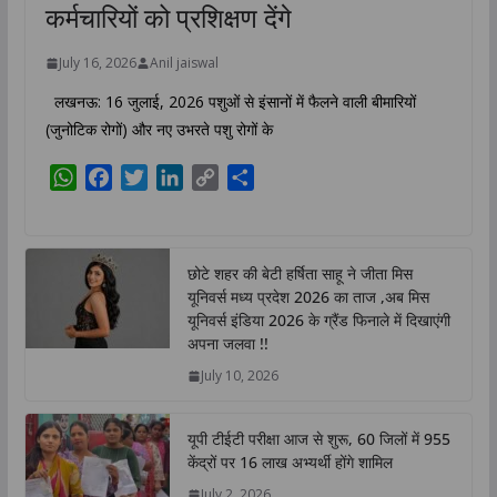
कर्मचारियों को प्रशिक्षण देंगे
July 16, 2026
Anil jaiswal
लखनऊ: 16 जुलाई, 2026 पशुओं से इंसानों में फैलने वाली बीमारियों
(जुनोटिक रोगों) और नए उभरते पशु रोगों के
W
F
T
L
C
S
h
a
w
i
o
h
a
c
i
n
p
a
t
e
t
k
y
r
छोटे शहर की बेटी हर्षिता साहू ने जीता मिस
s
b
t
e
L
e
यूनिवर्स मध्य प्रदेश 2026 का ताज ,अब मिस
A
o
e
d
i
यूनिवर्स इंडिया 2026 के ग्रैंड फिनाले में दिखाएंगी
p
o
r
I
n
अपना जलवा !!
p
k
n
k
July 10, 2026
यूपी टीईटी परीक्षा आज से शुरू, 60 जिलों में 955
केंद्रों पर 16 लाख अभ्यर्थी होंगे शामिल
July 2, 2026