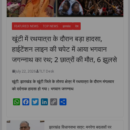
FEATURED NEWS
TOP NEWS
झारखंड
देश
खूंटी में रथयात्रा के दौरान बड़ा हादसा,
हाईटेंशन लाइन की चपेट में आया भगवान
जगन्नाथ का रथ; 2 छात्रों की मौत, 6 झुलसे
July 22, 2026
TLT Desk
खूंटी: झारखंड के खूंटी जिले के तोरपा क्षेत्र में रथयात्रा के दौरान मंगलवार
को दर्दनाक हादसा हो गया। भगवान जगन्नाथ
W
F
T
L
C
S
h
a
w
i
o
h
a
c
i
n
p
a
t
e
t
k
y
r
झारखंड विधानसभा सत्र: मनरेगा बदलावों पर
s
b
t
e
L
e