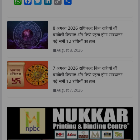
W
F
T
L
C
S
h
a
w
i
o
h
a
c
i
n
p
a
t
e
t
k
y
r
8 अगस्त 2026 राशिफल: किन राशियों की
s
b
t
e
L
e
चमकेगी किस्मत और किसे रहना होगा सावधान?
A
o
e
d
i
पढ़ें सभी 12 राशियों का हाल
p
o
r
I
n
August 8, 2026
p
k
n
k
7 अगस्त 2026 राशिफल: किन राशियों की
चमकेगी किस्मत और किसे रहना होगा सावधान?
पढ़ें सभी 12 राशियों का हाल
August 7, 2026