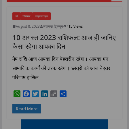
धर्म
राशिफल
लाइफस्टाइल
August 8, 2023
लखनऊ ट्रिब्यून
415 Views
10 अगस्त 2023 राशिफल: आज ही जानिए
कैसा रहेगा आपका दिन
मेष राशि आज आपका दिन बेहतरीन रहेगा। आपका मन
सामाजिक कार्यों की तरफ रहेगा। छात्रों को आज बेहतर
परिणाम हासिल
W
F
T
L
C
S
h
a
w
i
o
h
a
c
i
n
p
a
Read More
t
e
t
k
y
r
s
b
t
e
L
e
A
o
e
d
i