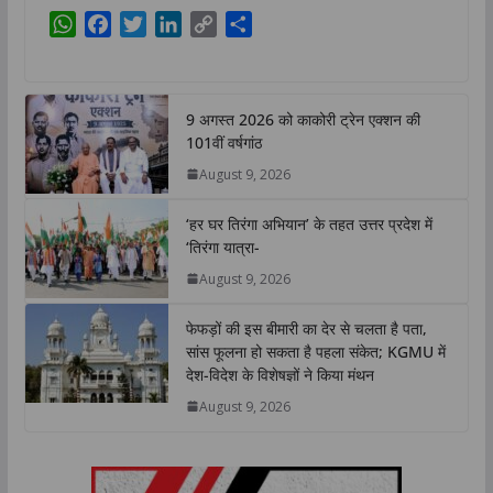
W
F
T
L
C
S
h
a
w
i
o
h
a
c
i
n
p
a
t
e
t
k
y
r
9 अगस्त 2026 को काकोरी ट्रेन एक्शन की
s
b
t
e
L
e
101वीं वर्षगांठ
A
o
e
d
i
August 9, 2026
p
o
r
I
n
p
k
n
k
‘हर घर तिरंगा अभियान’ के तहत उत्तर प्रदेश में
‘तिरंगा यात्रा-
August 9, 2026
फेफड़ों की इस बीमारी का देर से चलता है पता,
सांस फूलना हो सकता है पहला संकेत; KGMU में
देश-विदेश के विशेषज्ञों ने किया मंथन
August 9, 2026