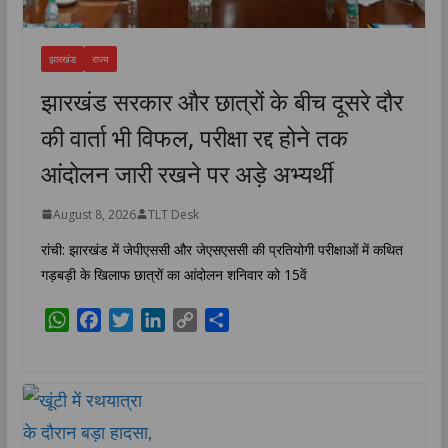
झारखंड
राज्य
झारखंड सरकार और छात्रों के बीच दूसरे दौर
की वार्ता भी विफल, परीक्षा रद्द होने तक
आंदोलन जारी रखने पर अड़े अभ्यर्थी
August 8, 2026
TLT Desk
रांची: झारखंड में जेपीएससी और जेएसएससी की प्रतियोगी परीक्षाओं में कथित
गड़बड़ी के खिलाफ छात्रों का आंदोलन शनिवार को 15वें
W
F
T
L
C
S
h
a
w
i
o
h
a
c
i
n
p
a
t
e
t
k
y
r
s
b
t
e
L
e
A
o
e
d
i