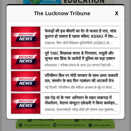
X
The Lucknow Tribune
फेफड़ों की इस बीमारी का देर से चलता है पता, सांस
फूलना हो सकता है पहला संकेत; KGMU में देश-
विदेश के विशेषज्ञों ने किया मंथन
लखनऊ: किंग जॉर्ज मेडिकल यूनिवर्सिटी (KGMU) के
पल्मोनरी एवं क्रिटिकल केयर मेडिसिन विभाग की ओर से 8
पूर्व TMC विधायक सनत डे गिरफ्तार, वसूली और
और 9 अगस्त The post फेफड़ों की इस बीमारी का देर से
चुनाव बाद हिंसा के आरोपों में पुलिस का बड़ा एक्शन
चलता है पता, सांस फूलना हो सकता है पहला संकेत;
कोलकाता। पश्चिम बंगाल के उत्तर 24 परगना जिले की
KGMU में देश-विदेश के विशेषज्ञों ने किया मंथन
नैहाटी विधानसभा सीट से पूर्व तृणमूल कांग्रेस विधायक सनत
appeared...
परिसीमन बिल पर मोदी सरकार के साथ आया अकाली
डे को The post पूर्व TMC विधायक सनत डे गिरफ्तार,
दल, समर्थन के बाद फिर गठबंधन की अटकलें तेज
वसूली और चुनाव बाद हिंसा के आरोपों में पुलिस का बड़ा
नई दिल्ली: परिसीमन और महिला आरक्षण के मुद्दे पर केंद्र की
एक्शन appeared first on The Lucknow
मोदी सरकार को शिरोमणि अकाली दल का समर्थन मिल The
Tribune....
एक पेड़ मां के नाम’ अभियान के तहत लखनऊ में
post परिसीमन बिल पर मोदी सरकार के साथ आया अकाली
पौधरोपण, वेदान्त कंप्यूटर एकेडमी ने किया कार्यक्रम
दल, समर्थन के बाद फिर गठबंधन की अटकलें तेज
का आयोजन
लखनऊ: प्रधानमंत्री नरेंद्र मोदी की प्रेरणा तथा मुख्यमंत्री
appeared first on The Lucknow Tribune. ...
योगी आदित्यनाथ के आह्वान पर चलाए जा रहे ‘एक पेड़ मां के
The post एक पेड़ मां के नाम’ अभियान के तहत लखनऊ में
पौधरोपण, वेदान्त कंप्यूटर एकेडमी ने किया कार्यक्रम का