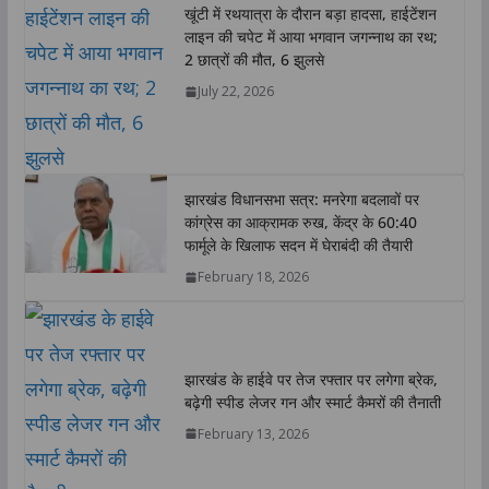
खूंटी में रथयात्रा के दौरान बड़ा हादसा, हाईटेंशन
p
o
r
I
n
लाइन की चपेट में आया भगवान जगन्नाथ का रथ;
p
k
n
k
2 छात्रों की मौत, 6 झुलसे
July 22, 2026
झारखंड विधानसभा सत्र: मनरेगा बदलावों पर
कांग्रेस का आक्रामक रुख, केंद्र के 60:40
फार्मूले के खिलाफ सदन में घेराबंदी की तैयारी
February 18, 2026
झारखंड के हाईवे पर तेज रफ्तार पर लगेगा ब्रेक,
बढ़ेगी स्पीड लेजर गन और स्मार्ट कैमरों की तैनाती
February 13, 2026