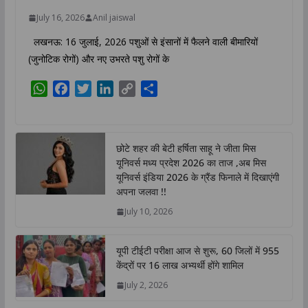
July 16, 2026
Anil jaiswal
लखनऊ: 16 जुलाई, 2026 पशुओं से इंसानों में फैलने वाली बीमारियों
(जुनोटिक रोगों) और नए उभरते पशु रोगों के
W
F
T
L
C
S
h
a
w
i
o
h
a
c
i
n
p
a
t
e
t
k
y
r
छोटे शहर की बेटी हर्षिता साहू ने जीता मिस
s
b
t
e
L
e
यूनिवर्स मध्य प्रदेश 2026 का ताज ,अब मिस
A
o
e
d
i
यूनिवर्स इंडिया 2026 के ग्रैंड फिनाले में दिखाएंगी
p
o
r
I
n
अपना जलवा !!
p
k
n
k
July 10, 2026
यूपी टीईटी परीक्षा आज से शुरू, 60 जिलों में 955
केंद्रों पर 16 लाख अभ्यर्थी होंगे शामिल
July 2, 2026