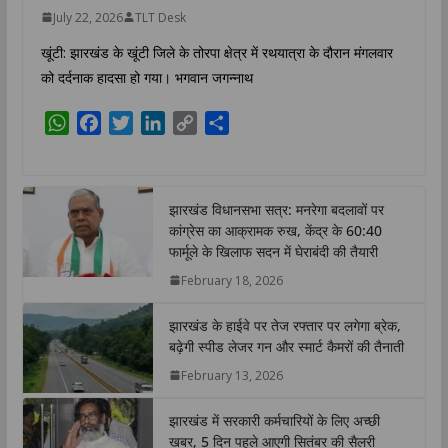
July 22, 2026
TLT Desk
खूंटी: झारखंड के खूंटी जिले के तोरपा क्षेत्र में रथयात्रा के दौरान मंगलवार
को दर्दनाक हादसा हो गया। भगवान जगन्नाथ
W
F
T
L
C
S
h
a
w
i
o
h
a
c
i
n
p
a
t
e
t
k
y
r
झारखंड विधानसभा सत्र: मनरेगा बदलावों पर
s
b
t
e
L
e
कांग्रेस का आक्रामक रुख, केंद्र के 60:40
A
o
e
d
i
फार्मूले के खिलाफ सदन में घेराबंदी की तैयारी
p
o
r
I
n
February 18, 2026
p
k
n
k
झारखंड के हाईवे पर तेज रफ्तार पर लगेगा ब्रेक,
बढ़ेगी स्पीड लेजर गन और स्मार्ट कैमरों की तैनाती
February 13, 2026
झारखंड में सरकारी कर्मचारियों के लिए अच्छी
खबर, 5 दिन पहले आएगी सितंबर की सैलरी