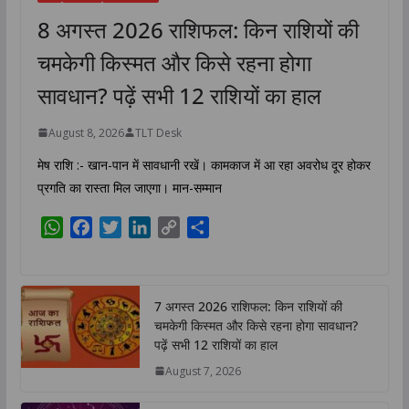
8 अगस्त 2026 राशिफल: किन राशियों की
चमकेगी किस्मत और किसे रहना होगा
सावधान? पढ़ें सभी 12 राशियों का हाल
August 8, 2026
TLT Desk
मेष राशि :- खान-पान में सावधानी रखें। कामकाज में आ रहा अवरोध दूर होकर
प्रगति का रास्ता मिल जाएगा। मान-सम्मान
W
F
T
L
C
S
h
a
w
i
o
h
a
c
i
n
p
a
t
e
t
k
y
r
7 अगस्त 2026 राशिफल: किन राशियों की
s
b
t
e
L
e
चमकेगी किस्मत और किसे रहना होगा सावधान?
A
o
e
d
i
पढ़ें सभी 12 राशियों का हाल
p
o
r
I
n
August 7, 2026
p
k
n
k