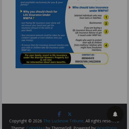
Copyright © 2026
The Lucknow Tribune
. All rights reserved.
Theme:
ColorMag
by ThemeGrill. Powered by
WordPress
.