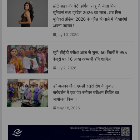
t
e
t
k
y
r
छोटे शहर की बेटी हर्षिता साहू ने जीता मिस
s
b
t
e
L
e
यूनिवर्स मध्य प्रदेश 2026 का ताज ,अब मिस
A
o
e
d
i
यूनिवर्स इंडिया 2026 के ग्रैंड फिनाले में दिखाएंगी
p
o
r
I
n
अपना जलवा !!
p
k
n
k
July 10, 2026
यूपी टीईटी परीक्षा आज से शुरू, 60 जिलों में 955
केंद्रों पर 16 लाख अभ्यर्थी होंगे शामिल
July 2, 2026
डॉ अलका जैन, एमडी स्त्री रोग के कुशल
मार्गदर्शन में एक पैप स्मीयर परीक्षण शिविर का
आयोजन किया।
May 18, 2026