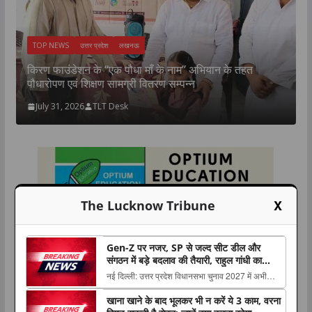
TOP NEWS
उत्तर प्रदेश
लखनऊ
न
उ
किरण फाउंडेशन के “एक पौधा माँ के नाम” अभियान के तहत
म
पौधारोपण एवं शिक्षण सामग्री वितरण सम्पन्न
July 31, 2026
TLT Desk
X
The Lucknow Tribune
Gen-Z पर नजर, SP से जल्द सीट डील और
संगठन में बड़े बदलाव की तैयारी, राहुल गांधी का
‘मिशन UP 2027’ प्लान
नई दिल्ली: उत्तर प्रदेश विधानसभा चुनाव 2027 में अभी
समय है, लेकिन कांग्रेस ने राज्य में अपनी चुनावी तैयारियों को
खाना खाने के बाद भूलकर भी न करें ये 3 काम, वरना
The post Gen-Z पर नजर, SP से जल्द सीट डील और