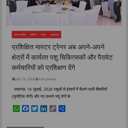
उत्तर प्रदेश
करियर
राज्य
लखनऊ
प्रशिक्षित मास्टर ट्रेनर अब अपने-अपने
क्षेत्रों में कार्यरत पशु चिकित्सकों और पैरावेट
कर्मचारियों को प्रशिक्षण देंगे
July 16, 2026
Anil jaiswal
लखनऊ: 16 जुलाई, 2026 पशुओं से इंसानों में फैलने वाली बीमारियों
(जुनोटिक रोगों) और नए उभरते पशु रोगों के
W
F
T
L
C
S
h
a
w
i
o
h
a
c
i
n
p
a