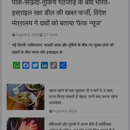
पाक-सऊदी-तुर्किये गठजोड़ के बाद भारत-
इस्राइल रक्षा डील की खबर फर्जी, विदेश
मंत्रालय ने दावों को बताया ‘फेक न्यूज’
August 8, 2026
TLT Desk
नई दिल्ली: पाकिस्तान, सऊदी अरब और तुर्किये के बीच नए सुरक्षा ढांचे की
खबरों के बीच भारत और इस्राइल के
W
F
T
L
C
S
h
a
w
i
o
h
a
c
i
n
p
a
t
e
t
k
y
r
खाना खाने के बाद भूलकर भी न करें ये 3 काम,
s
b
t
e
L
e
वरना बिगड़ सकती है सेहत; जानें क्या करना रहेगा
A
o
e
d
i
फायदेमंद
p
o
r
I
n
August 8, 2026
p
k
n
k
महिलाओं और पुरुषों में अलग होते हैं कार्डियक