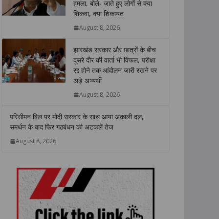
हमला, बोले- जाते हुए लोगों से क्या
A
o
e
d
i
शिकवा, क्या शिकायत
p
o
r
I
n
p
k
n
k
August 8, 2026
झारखंड सरकार और छात्रों के बीच
दूसरे दौर की वार्ता भी विफल, परीक्षा
रद्द होने तक आंदोलन जारी रखने पर
अड़े अभ्यर्थी
August 8, 2026
परिसीमन बिल पर मोदी सरकार के साथ आया अकाली दल,
समर्थन के बाद फिर गठबंधन की अटकलें तेज
August 8, 2026