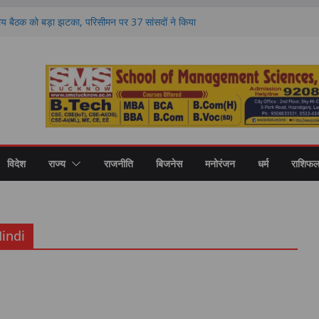
य बैठक को बड़ा झटका, परिसीमन पर 37 सांसदों ने किया
K भी दूर
 गिरफ्तार, वसूली और चुनाव बाद हिंसा के आरोपों में
र अखिलेश यादव का योगी सरकार पर हमला, बोले- जाते
 क्या शिकायत
के बीच दूसरे दौर की वार्ता भी विफल, परीक्षा रद्द होने
 अड़े अभ्यर्थी
रकार के साथ आया अकाली दल, समर्थन के बाद फिर
विदेश
राज्य
राजनीति
बिजनेस
मनोरंजन
धर्म
राशिफ
indi