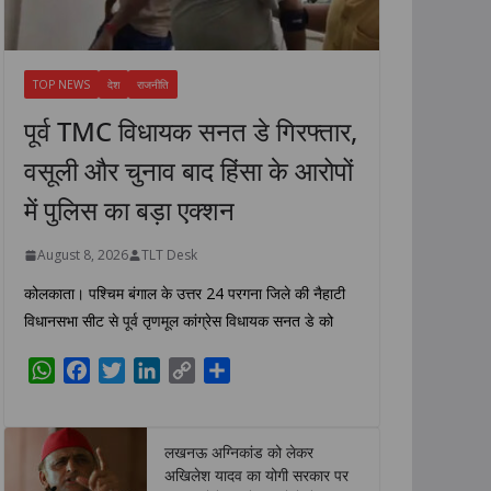
TOP NEWS
देश
राजनीति
पूर्व TMC विधायक सनत डे गिरफ्तार,
वसूली और चुनाव बाद हिंसा के आरोपों
में पुलिस का बड़ा एक्शन
August 8, 2026
TLT Desk
कोलकाता। पश्चिम बंगाल के उत्तर 24 परगना जिले की नैहाटी
विधानसभा सीट से पूर्व तृणमूल कांग्रेस विधायक सनत डे को
W
F
T
L
C
S
h
a
w
i
o
h
a
c
i
n
p
a
t
e
t
k
y
r
लखनऊ अग्निकांड को लेकर
s
b
t
e
L
e
अखिलेश यादव का योगी सरकार पर