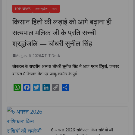
TOP NEWS
उत्तर प्रदेश
राज्य
किसान हितों की लड़ाई को आगे बढ़ाना ही
सत्यपाल मलिक जी के प्रति सच्ची
श्रद्धांजलि — चौधरी सुनील सिंह
August 6, 2026
TLT Desk
लोकदल के राष्ट्रीय अध्यक्ष चौधरी सुनील सिंह ने आज ग्राम हिंगुवां, जनपद
बागपत में किसान नेता एवं जम्मू-कश्मीर के पूर्व
W
F
T
L
C
S
h
a
w
i
o
h
a
c
i
n
p
a
t
e
t
k
y
r
s
b
t
e
L
e
A
o
e
d
i
6 अगस्त 2026 राशिफल: किन राशियों की
p
o
r
I
n