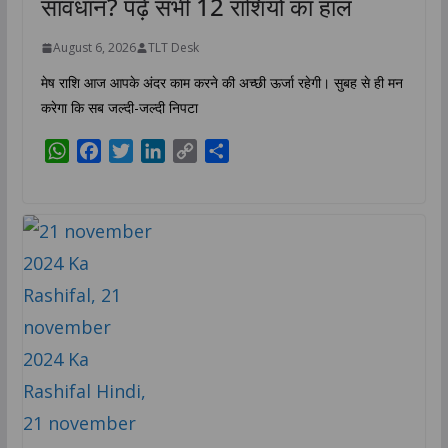
सावधान? पढ़ें सभी 12 राशियों का हाल
August 6, 2026
TLT Desk
मेष राशि आज आपके अंदर काम करने की अच्छी ऊर्जा रहेगी। सुबह से ही मन
करेगा कि सब जल्दी-जल्दी निपटा
W
F
T
L
C
S
h
a
w
i
o
h
a
c
i
n
p
a
t
e
t
k
y
r
s
b
t
e
L
e
A
o
e
d
i
p
o
r
I
n
p
k
n
k