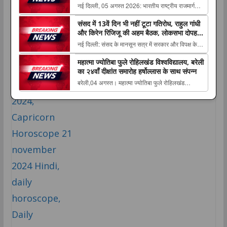
विरुद्ध कड़ी कार्रवाई
नई दिल्ली, 05 अगस्त 2026: भारतीय राष्ट्रीय राजमार्ग
के लिए शिक्षा, नवाचार और उद्यमिता पर हुआ मंथन ...
प्राधिकरण (एनएचएआई) ने कानपुर–लखनऊ एक्सप्रेसवे के
संसद में 13वें दिन भी नहीं टूटा गतिरोध, राहुल गांधी
संबंध में Concessionaire (रियायतग्राही), स्वतंत्र
और किरेन रिजिजू की अहम बैठक, लोकसभा दोपहर
अभियंता The post कानपुर–लखनऊ एक्सप्रेसवे के संबंध
2 बजे तक स्थगित
नई दिल्ली: संसद के मानसून सत्र में सरकार और विपक्ष के
में एनएचएआई द्वारा रियायतग्राही परामर्शदाता एवं...
बीच जारी टकराव बुधवार को भी थमता नजर नहीं The post
महात्मा ज्योतिबा फुले रोहिलखंड विश्वविद्यालय, बरेली
संसद में 13वें दिन भी नहीं टूटा गतिरोध, राहुल गांधी और
का २४वाँ दीक्षांत समारोह हर्षोल्लास के साथ संपन्न
किरेन रिजिजू की अहम बैठक, लोकसभा दोपहर 2 बजे तक
बरेली,04 अगस्त। महात्मा ज्योतिबा फुले रोहिलखंड
स्थगित appeared first on The Lucknow Tribu...
विश्वविद्यालय, बरेली का २४वाँ दीक्षांत समारोह मंगलवार को
राजकीय आयोजन के रूप में संपन्न The post महात्मा
ज्योतिबा फुले रोहिलखंड विश्वविद्यालय, बरेली का २४वाँ
दीक्षांत समारोह हर्षोल्लास के साथ संपन्न appe...