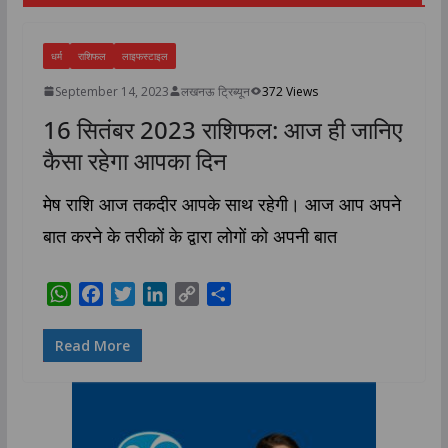
धर्म
राशिफल
लाइफस्टाइल
September 14, 2023
लखनऊ ट्रिब्यून
372 Views
16 सितंबर 2023 राशिफल: आज ही जानिए
कैसा रहेगा आपका दिन
मेष राशि आज तकदीर आपके साथ रहेगी। आज आप अपने
बात करने के तरीकों के द्वारा लोगों को अपनी बात
W
F
T
L
C
S
h
a
w
i
o
h
a
c
i
n
p
a
Read More
t
e
t
k
y
r
s
b
t
e
L
e
A
o
e
d
i
p
o
r
I
n