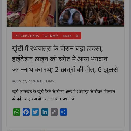
FEATURED NEWS
TOP NEWS
झारखंड
देश
खूंटी में रथयात्रा के दौरान बड़ा हादसा,
हाईटेंशन लाइन की चपेट में आया भगवान
जगन्नाथ का रथ; 2 छात्रों की मौत, 6 झुलसे
July 22, 2026
TLT Desk
खूंटी: झारखंड के खूंटी जिले के तोरपा क्षेत्र में रथयात्रा के दौरान मंगलवार
को दर्दनाक हादसा हो गया। भगवान जगन्नाथ
W
F
T
L
C
S
h
a
w
i
o
h
a
c
i
n
p
a