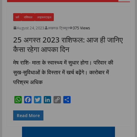
धर्म
राशिफल
लाइफस्टाइल
August 24, 2023
लखनऊ ट्रिब्यून
375 Views
25 अगस्त 2023 राशिफल: आज ही जानिए
कैसा रहेगा आपका दिन
मेष राशि- माता के स्वास्थ्य में सुधार होगा। परिवार की
सुख-सुविधाओं के विस्तार में खर्च बढ़ेंगे। कारोबार में
परिश्रम अधिक
W
F
T
L
C
S
h
a
w
i
o
h
a
c
i
n
p
a
Read More
t
e
t
k
y
r
s
b
t
e
L
e
A
o
e
d
i