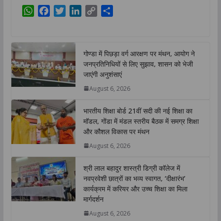
W
F
T
L
C
S
h
a
w
i
o
h
a
c
i
n
p
a
t
e
t
k
y
r
गोण्डा में पिछड़ा वर्ग आरक्षण पर मंथन, आयोग ने
s
b
t
e
L
e
जनप्रतिनिधियों से लिए सुझाव, शासन को भेजी
A
o
e
d
i
जाएंगी अनुशंसाएं
p
o
r
I
n
August 6, 2026
p
k
n
k
भारतीय शिक्षा बोर्ड 21वीं सदी की नई शिक्षा का
मॉडल, गोंडा में मंडल स्तरीय बैठक में समग्र शिक्षा
और कौशल विकास पर मंथन
August 6, 2026
श्री लाल बहादुर शास्त्री डिग्री कॉलेज में
नवप्रवेशी छात्रों का भव्य स्वागत, ‘दीक्षारंभ’
कार्यक्रम में करियर और उच्च शिक्षा का मिला
मार्गदर्शन
August 6, 2026