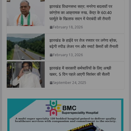
t
e
t
k
y
r
झारखंड विधानसभा सत्र: मनरेगा बदलावों पर
s
b
t
e
L
e
कांग्रेस का आक्रामक रुख, केंद्र के 60:40
A
o
e
d
i
फार्मूले के खिलाफ सदन में घेराबंदी की तैयारी
p
o
r
I
n
February 18, 2026
p
k
n
k
झारखंड के हाईवे पर तेज रफ्तार पर लगेगा ब्रेक,
बढ़ेगी स्पीड लेजर गन और स्मार्ट कैमरों की तैनाती
February 13, 2026
झारखंड में सरकारी कर्मचारियों के लिए अच्छी
खबर, 5 दिन पहले आएगी सितंबर की सैलरी
September 24, 2025