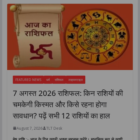
FEATURED NEWS
धर्म
राशिफल
लाइफस्टाइल
7 अगस्त 2026 राशिफल: किन राशियों की
चमकेगी किस्मत और किसे रहना होगा
सावधान? पढ़ें सभी 12 राशियों का हाल
August 7, 2026
TLT Desk
मेष राशि :- आज के दिन काफी अच्छा महसूस करेंगे। मानसिक रूप से खुशी