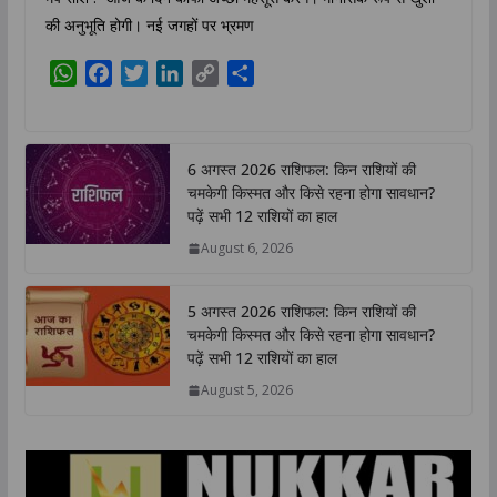
की अनुभूति होगी। नई जगहों पर भ्रमण
W
F
T
L
C
S
h
a
w
i
o
h
a
c
i
n
p
a
t
e
t
k
y
r
6 अगस्त 2026 राशिफल: किन राशियों की
s
b
t
e
L
e
चमकेगी किस्मत और किसे रहना होगा सावधान?
A
o
e
d
i
पढ़ें सभी 12 राशियों का हाल
p
o
r
I
n
August 6, 2026
p
k
n
k
5 अगस्त 2026 राशिफल: किन राशियों की
चमकेगी किस्मत और किसे रहना होगा सावधान?
पढ़ें सभी 12 राशियों का हाल
August 5, 2026