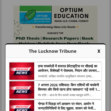
X
The Lucknow Tribune
एम्स रायबरेली में वायरल हेपेटाइटिस पर सीएमई का
आयोजन, विशेषज्ञों ने रोकथाम, निदान और उपचार
की नई जानकारियां साझा कीं
रायबरेली: अखिल भारतीय आयुर्विज्ञान संस्थान (एम्स)
रायबरेली के सूक्ष्मजीवविज्ञान विभाग ने सामुदायिक चिकित्सा
7 अगस्त 2026 राशिफल: किन राशियों की चमकेगी
एवं जनस्वास्थ्य विभाग के सहयोग से वायरल The post एम्स
किस्मत और किसे रहना होगा सावधान? पढ़ें सभी 12
रायबरेली में वायरल हेपेटाइटिस पर सीएमई का आयोजन,
राशियों का हाल
मेष राशि :- आज के दिन काफी अच्छा महसूस करेंगे।
विशेषज्ञों ने रोकथाम, निदान और उपचार की...
मानसिक रूप से खुशी की अनुभूति होगी। नई जगहों पर
गोण्डा में पिछड़ा वर्ग आरक्षण पर मंथन, आयोग ने
भ्रमण The post 7 अगस्त 2026 राशिफल: किन राशियों
जनप्रतिनिधियों से लिए सुझाव, शासन को भेजी
की चमकेगी किस्मत और किसे रहना होगा सावधान? पढ़ें सभी