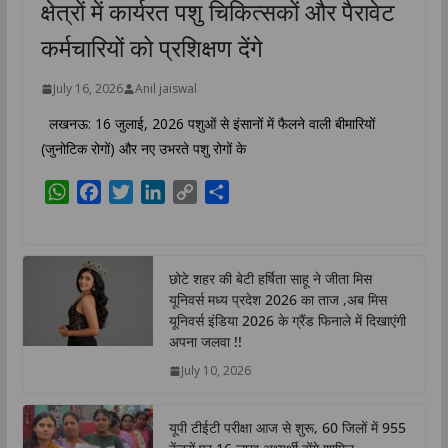
क्षेत्रों में कार्यरत पशु चिकित्सकों और पैरावेट
कर्मचारियों को प्रशिक्षण देंगे
July 16, 2026
Anil jaiswal
लखनऊ: 16 जुलाई, 2026 पशुओं से इंसानों में फैलने वाली बीमारियों
(जुनोटिक रोगों) और नए उभरते पशु रोगों के
W
F
T
L
C
S
h
a
w
i
o
h
a
c
i
n
p
a
t
e
t
k
y
r
छोटे शहर की बेटी हर्षिता साहू ने जीता मिस
s
b
t
e
L
e
यूनिवर्स मध्य प्रदेश 2026 का ताज ,अब मिस
A
o
e
d
i
यूनिवर्स इंडिया 2026 के ग्रैंड फिनाले में दिखाएंगी
p
o
r
I
n
अपना जलवा !!
p
k
n
k
July 10, 2026
यूपी टीईटी परीक्षा आज से शुरू, 60 जिलों में 955