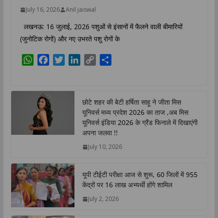
July 16, 2026
Anil jaiswal
लखनऊ: 16 जुलाई, 2026 पशुओं से इंसानों में फैलने वाली बीमारियों
(जुनोटिक रोगों) और नए उभरते पशु रोगों के
W
F
T
L
C
S
h
a
w
i
o
h
a
c
i
n
p
a
t
e
t
k
y
r
छोटे शहर की बेटी हर्षिता साहू ने जीता मिस
s
b
t
e
L
e
यूनिवर्स मध्य प्रदेश 2026 का ताज ,अब मिस
A
o
e
d
i
यूनिवर्स इंडिया 2026 के ग्रैंड फिनाले में दिखाएंगी
p
o
r
I
n
अपना जलवा !!
p
k
n
k
July 10, 2026
यूपी टीईटी परीक्षा आज से शुरू, 60 जिलों में 955
केंद्रों पर 16 लाख अभ्यर्थी होंगे शामिल
July 2, 2026