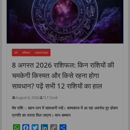
धर्म
राशिफल
लाइफस्टाइल
8 अगस्त 2026 राशिफल: किन राशियों की
चमकेगी किस्मत और किसे रहना होगा
सावधान? पढ़ें सभी 12 राशियों का हाल
August 8, 2026
TLT Desk
मेष राशि :- खान-पान में सावधानी रखें। कामकाज में आ रहा अवरोध दूर होकर
प्रगति का रास्ता मिल जाएगा। मान-सम्मान
W
F
T
L
C
S