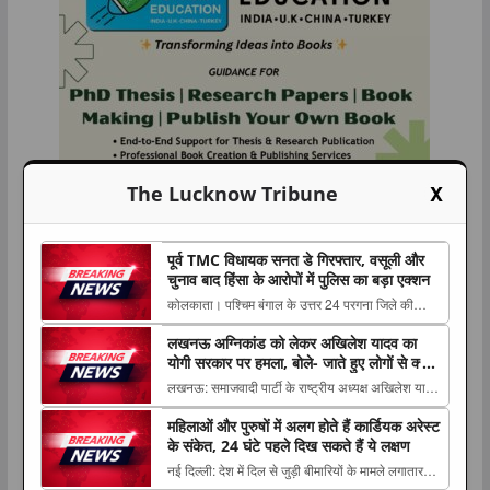
X
The Lucknow Tribune
पूर्व TMC विधायक सनत डे गिरफ्तार, वसूली और
चुनाव बाद हिंसा के आरोपों में पुलिस का बड़ा एक्शन
कोलकाता। पश्चिम बंगाल के उत्तर 24 परगना जिले की
नैहाटी विधानसभा सीट से पूर्व तृणमूल कांग्रेस विधायक सनत
लखनऊ अग्निकांड को लेकर अखिलेश यादव का
डे को The post पूर्व TMC विधायक सनत डे गिरफ्तार,
योगी सरकार पर हमला, बोले- जाते हुए लोगों से क्या
वसूली और चुनाव बाद हिंसा के आरोपों में पुलिस का बड़ा
शिकवा, क्या शिकायत
लखनऊ: समाजवादी पार्टी के राष्ट्रीय अध्यक्ष अखिलेश यादव
एक्शन appeared first on The Lucknow
ने लखनऊ अग्निकांड में बच्चे को खोने वाली एक मां के साथ
Tribune....
महिलाओं और पुरुषों में अलग होते हैं कार्डियक अरेस्ट
The post लखनऊ अग्निकांड को लेकर अखिलेश यादव का
के संकेत, 24 घंटे पहले दिख सकते हैं ये लक्षण
योगी सरकार पर हमला, बोले- जाते हुए लोगों से क्या शिकवा,
नई दिल्ली: देश में दिल से जुड़ी बीमारियों के मामले लगातार
क्या शिकायत appeared first on The Luc...