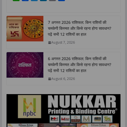
h
a
w
i
o
h
a
c
i
n
p
a
t
e
t
k
y
r
7 अगस्त 2026 राशिफल: किन राशियों की
s
b
t
e
L
e
चमकेगी किस्मत और किसे रहना होगा सावधान?
A
o
e
d
i
पढ़ें सभी 12 राशियों का हाल
p
o
r
I
n
August 7, 2026
p
k
n
k
6 अगस्त 2026 राशिफल: किन राशियों की
चमकेगी किस्मत और किसे रहना होगा सावधान?
पढ़ें सभी 12 राशियों का हाल
August 6, 2026