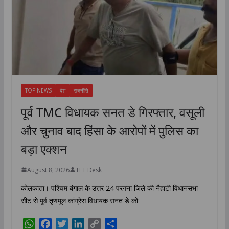
TOP NEWS
देश
राजनीति
पूर्व TMC विधायक सनत डे गिरफ्तार, वसूली
और चुनाव बाद हिंसा के आरोपों में पुलिस का
बड़ा एक्शन
August 8, 2026
TLT Desk
कोलकाता। पश्चिम बंगाल के उत्तर 24 परगना जिले की नैहाटी विधानसभा
सीट से पूर्व तृणमूल कांग्रेस विधायक सनत डे को
W
F
T
L
C
S