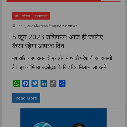
धर्म
राशिफल
लाइफस्टाइल
June 3, 2023
लखनऊ ट्रिब्यून
398 Views
5 जून 2023 राशिफल: आज ही जानिए
कैसा रहेगा आपका दिन
मेष राशि काम समय से पूरे होने में थोड़ी परेशानी आ सकती
है। इकोनॉमिक्स स्टूडेंट्स के लिए दिन मिला-जुला रहने
W
F
T
L
C
S
h
a
w
i
o
h
a
c
i
n
p
a
Read More
t
e
t
k
y
r
s
b
t
e
L
e
A
o
e
d
i
p
o
r
I
n