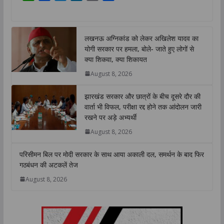
h
a
w
i
o
h
a
c
i
n
p
a
t
e
t
k
y
r
लखनऊ अग्निकांड को लेकर अखिलेश यादव का
s
b
t
e
L
e
योगी सरकार पर हमला, बोले- जाते हुए लोगों से
A
o
e
d
i
क्या शिकवा, क्या शिकायत
p
o
r
I
n
August 8, 2026
p
k
n
k
झारखंड सरकार और छात्रों के बीच दूसरे दौर की
वार्ता भी विफल, परीक्षा रद्द होने तक आंदोलन जारी
रखने पर अड़े अभ्यर्थी
August 8, 2026
परिसीमन बिल पर मोदी सरकार के साथ आया अकाली दल, समर्थन के बाद फिर
गठबंधन की अटकलें तेज
August 8, 2026