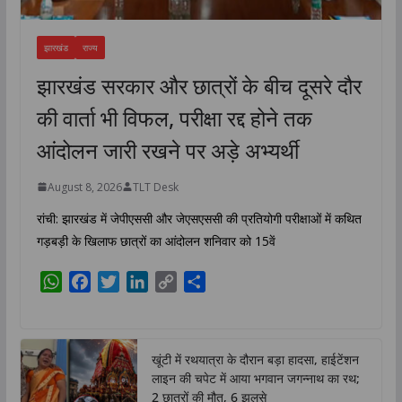
झारखंड
राज्य
झारखंड सरकार और छात्रों के बीच दूसरे दौर
की वार्ता भी विफल, परीक्षा रद्द होने तक
आंदोलन जारी रखने पर अड़े अभ्यर्थी
August 8, 2026
TLT Desk
रांची: झारखंड में जेपीएससी और जेएसएससी की प्रतियोगी परीक्षाओं में कथित
गड़बड़ी के खिलाफ छात्रों का आंदोलन शनिवार को 15वें
W
F
T
L
C
S
h
a
w
i
o
h
a
c
i
n
p
a
t
e
t
k
y
r
खूंटी में रथयात्रा के दौरान बड़ा हादसा, हाईटेंशन
s
b
t
e
L
e
लाइन की चपेट में आया भगवान जगन्नाथ का रथ;
A
o
e
d
i
2 छात्रों की मौत, 6 झुलसे