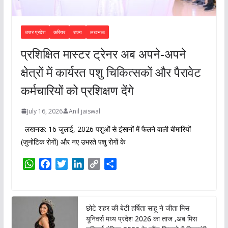
उत्तर प्रदेश
करियर
राज्य
लखनऊ
प्रशिक्षित मास्टर ट्रेनर अब अपने-अपने
क्षेत्रों में कार्यरत पशु चिकित्सकों और पैरावेट
कर्मचारियों को प्रशिक्षण देंगे
July 16, 2026
Anil jaiswal
लखनऊ: 16 जुलाई, 2026 पशुओं से इंसानों में फैलने वाली बीमारियों
(जुनोटिक रोगों) और नए उभरते पशु रोगों के
W
F
T
L
C
S
h
a
w
i
o
h
a
c
i
n
p
a
t
e
t
k
y
r
छोटे शहर की बेटी हर्षिता साहू ने जीता मिस
s
b
t
e
L
e
यूनिवर्स मध्य प्रदेश 2026 का ताज ,अब मिस
A
o
e
d
i