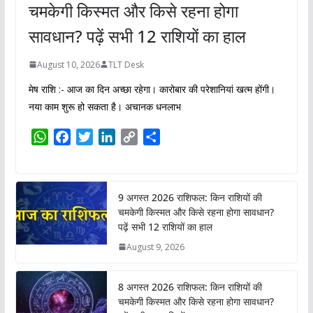
चमकेगी किस्मत और किसे रहना होगा
सावधान? पढ़ें सभी 12 राशियों का हाल
August 10, 2026
TLT Desk
मेष राशि :- आज का दिन अच्छा रहेगा। कारोबार की परेशानियां खत्म होंगी।
नया काम शुरू हो सकता है। अचानक धनलाभ
W
F
T
L
C
S
h
a
w
i
o
h
a
c
i
n
p
a
t
e
t
k
y
r
9 अगस्त 2026 राशिफल: किन राशियों की
s
b
t
e
L
e
चमकेगी किस्मत और किसे रहना होगा सावधान?
A
o
e
d
i
पढ़ें सभी 12 राशियों का हाल
p
o
r
I
n
August 9, 2026
p
k
n
k
8 अगस्त 2026 राशिफल: किन राशियों की
चमकेगी किस्मत और किसे रहना होगा सावधान?