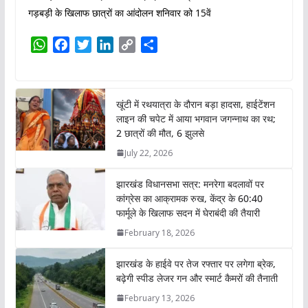
गड़बड़ी के खिलाफ छात्रों का आंदोलन शनिवार को 15वें
W
F
T
L
C
S
h
a
w
i
o
h
a
c
i
n
p
a
t
e
t
k
y
r
खूंटी में रथयात्रा के दौरान बड़ा हादसा, हाईटेंशन
s
b
t
e
L
e
लाइन की चपेट में आया भगवान जगन्नाथ का रथ;
A
o
e
d
i
2 छात्रों की मौत, 6 झुलसे
p
o
r
I
n
July 22, 2026
p
k
n
k
झारखंड विधानसभा सत्र: मनरेगा बदलावों पर
कांग्रेस का आक्रामक रुख, केंद्र के 60:40
फार्मूले के खिलाफ सदन में घेराबंदी की तैयारी
February 18, 2026
झारखंड के हाईवे पर तेज रफ्तार पर लगेगा ब्रेक,
बढ़ेगी स्पीड लेजर गन और स्मार्ट कैमरों की तैनाती
February 13, 2026