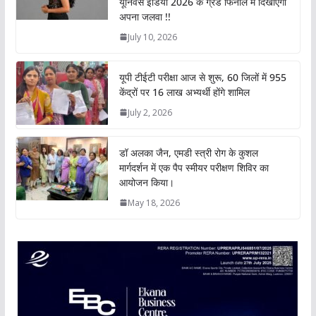
यूनिवर्स इंडिया 2026 के ग्रैंड फिनाले में दिखाएंगी
p
o
r
I
n
अपना जलवा !!
p
k
n
k
July 10, 2026
यूपी टीईटी परीक्षा आज से शुरू, 60 जिलों में 955
केंद्रों पर 16 लाख अभ्यर्थी होंगे शामिल
July 2, 2026
डॉ अलका जैन, एमडी स्त्री रोग के कुशल
मार्गदर्शन में एक पैप स्मीयर परीक्षण शिविर का
आयोजन किया।
May 18, 2026