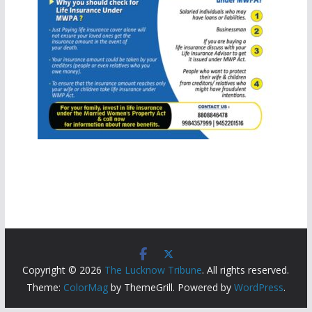
Copyright © 2026
The Lucknow Tribune
. All rights reserved.
Theme:
ColorMag
by ThemeGrill. Powered by
WordPress
.