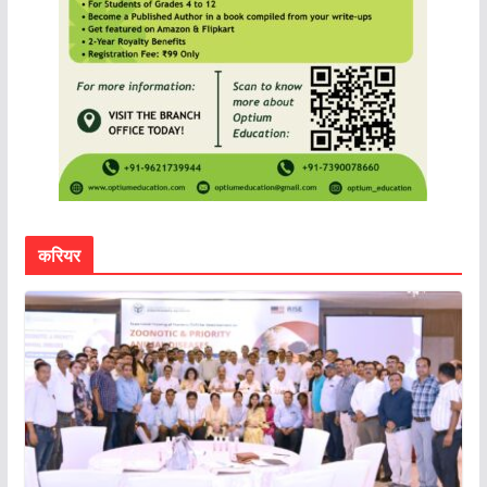
करियर