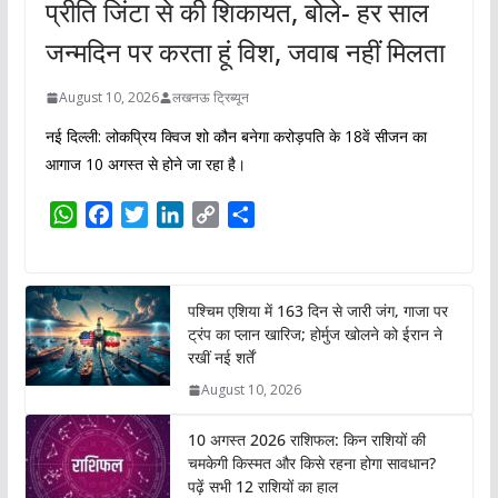
प्रीति जिंटा से की शिकायत, बोले- हर साल
जन्मदिन पर करता हूं विश, जवाब नहीं मिलता
August 10, 2026
लखनऊ ट्रिब्यून
नई दिल्ली: लोकप्रिय क्विज शो कौन बनेगा करोड़पति के 18वें सीजन का
आगाज 10 अगस्त से होने जा रहा है।
W
F
T
L
C
S
h
a
w
i
o
h
a
c
i
n
p
a
t
e
t
k
y
r
पश्चिम एशिया में 163 दिन से जारी जंग, गाजा पर
s
b
t
e
L
e
ट्रंप का प्लान खारिज; होर्मुज खोलने को ईरान ने
A
o
e
d
i
रखीं नई शर्तें
p
o
r
I
n
August 10, 2026
p
k
n
k
10 अगस्त 2026 राशिफल: किन राशियों की
चमकेगी किस्मत और किसे रहना होगा सावधान?
पढ़ें सभी 12 राशियों का हाल