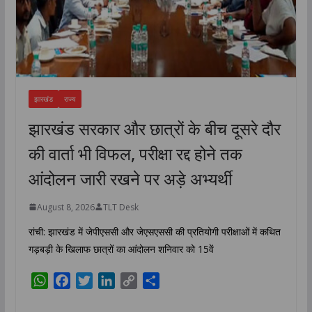
झारखंड
राज्य
झारखंड सरकार और छात्रों के बीच दूसरे दौर
की वार्ता भी विफल, परीक्षा रद्द होने तक
आंदोलन जारी रखने पर अड़े अभ्यर्थी
August 8, 2026
TLT Desk
रांची: झारखंड में जेपीएससी और जेएसएससी की प्रतियोगी परीक्षाओं में कथित
गड़बड़ी के खिलाफ छात्रों का आंदोलन शनिवार को 15वें
W
F
T
L
C
S
h
a
w
i
o
h