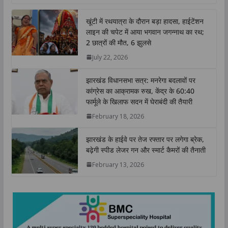
a
c
i
n
p
a
t
e
t
k
y
r
खूंटी में रथयात्रा के दौरान बड़ा हादसा, हाईटेंशन
s
b
t
e
L
e
लाइन की चपेट में आया भगवान जगन्नाथ का रथ;
A
o
e
d
i
2 छात्रों की मौत, 6 झुलसे
p
o
r
I
n
July 22, 2026
p
k
n
k
झारखंड विधानसभा सत्र: मनरेगा बदलावों पर
कांग्रेस का आक्रामक रुख, केंद्र के 60:40
फार्मूले के खिलाफ सदन में घेराबंदी की तैयारी
February 18, 2026
झारखंड के हाईवे पर तेज रफ्तार पर लगेगा ब्रेक,
बढ़ेगी स्पीड लेजर गन और स्मार्ट कैमरों की तैनाती
February 13, 2026