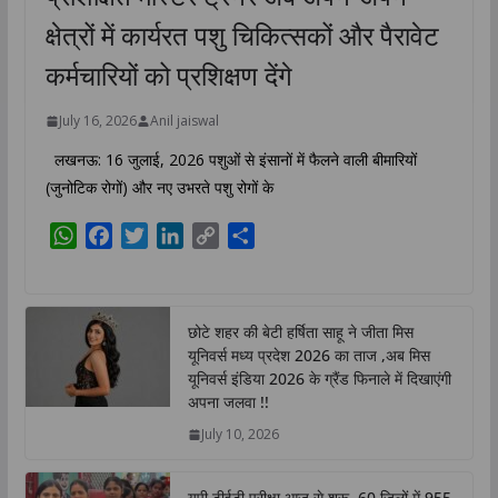
क्षेत्रों में कार्यरत पशु चिकित्सकों और पैरावेट
कर्मचारियों को प्रशिक्षण देंगे
July 16, 2026
Anil jaiswal
लखनऊ: 16 जुलाई, 2026 पशुओं से इंसानों में फैलने वाली बीमारियों
(जुनोटिक रोगों) और नए उभरते पशु रोगों के
W
F
T
L
C
S
h
a
w
i
o
h
a
c
i
n
p
a
t
e
t
k
y
r
छोटे शहर की बेटी हर्षिता साहू ने जीता मिस
s
b
t
e
L
e
यूनिवर्स मध्य प्रदेश 2026 का ताज ,अब मिस
A
o
e
d
i
यूनिवर्स इंडिया 2026 के ग्रैंड फिनाले में दिखाएंगी
p
o
r
I
n
अपना जलवा !!
p
k
n
k
July 10, 2026
यूपी टीईटी परीक्षा आज से शुरू, 60 जिलों में 955