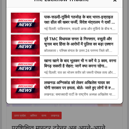
पाक-सऊदी-तुर्किये गठजोड़ के बाद भारत-इस्राइल
रक्षा डील की खबर फर्जी, विदेश मंत्रालय ने दावों को
बताया ‘फेक न्यूज’
नई दिल्ली: पाकिस्तान, सऊदी अरब और तुर्किये के बीच नए
सुरक्षा ढांचे की खबरों के बीच भारत और इस्राइल के The
करियर
पूर्व TMC विधायक सनत डे गिरफ्तार, वसूली और
post पाक-सऊदी-तुर्किये गठजोड़ के बाद भारत-इस्राइल रक्षा
चुनाव बाद हिंसा के आरोपों में पुलिस का बड़ा एक्शन
डील की खबर फर्जी, विदेश मंत्रालय ने दावों को बताया ‘फेक
कोलकाता। पश्चिम बंगाल के उत्तर 24 परगना जिले की
न्यूज’ appeared first on The Luc...
नैहाटी विधानसभा सीट से पूर्व तृणमूल कांग्रेस विधायक सनत
खाना खाने के बाद भूलकर भी न करें ये 3 काम, वरना
डे को The post पूर्व TMC विधायक सनत डे गिरफ्तार,
बिगड़ सकती है सेहत; जानें क्या करना रहेगा
वसूली और चुनाव बाद हिंसा के आरोपों में पुलिस का बड़ा
फायदेमंद
नई दिल्ली: रात का भोजन शरीर को जरूरी पोषक तत्व और
एक्शन appeared first on The Lucknow
ऊर्जा देने में अहम भूमिका निभाता है, लेकिन खाना The post
Tribune....
लखनऊ अग्निकांड को लेकर अखिलेश यादव का
खाना खाने के बाद भूलकर भी न करें ये 3 काम, वरना बिगड़
योगी सरकार पर हमला, बोले- जाते हुए लोगों से क्या
सकती है सेहत; जानें क्या करना रहेगा फायदेमंद appeared
शिकवा, क्या शिकायत
लखनऊ: समाजवादी पार्टी के राष्ट्रीय अध्यक्ष अखिलेश यादव
first on The Lucknow Tribune. ...
ने लखनऊ अग्निकांड में बच्चे को खोने वाली एक मां के साथ
The post लखनऊ अग्निकांड को लेकर अखिलेश यादव का
योगी सरकार पर हमला, बोले- जाते हुए लोगों से क्या शिकवा,
उत्तर प्रदेश
करियर
राज्य
लखनऊ
क्या शिकायत appeared first on The Luc...
प्रशिक्षित मास्टर ट्रेनर अब अपने-अपने