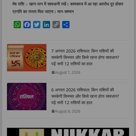
मेष राशि :- खान-पान में सावधानी रखें। कामकाज में आ रहा अवरोध दूर होकर
प्रगति का रास्ता मिल जाएगा। मान-सम्मान
W
F
T
L
C
S
h
a
w
i
o
h
a
c
i
n
p
a
t
e
t
k
y
r
7 अगस्त 2026 राशिफल: किन राशियों की
s
b
t
e
L
e
चमकेगी किस्मत और किसे रहना होगा सावधान?
A
o
e
d
i
पढ़ें सभी 12 राशियों का हाल
p
o
r
I
n
August 7, 2026
p
k
n
k
6 अगस्त 2026 राशिफल: किन राशियों की
चमकेगी किस्मत और किसे रहना होगा सावधान?
पढ़ें सभी 12 राशियों का हाल
August 6, 2026