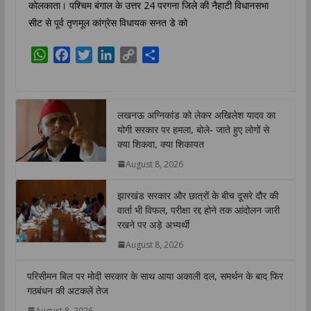
कोलकाता। पश्चिम बंगाल के उत्तर 24 परगना जिले की नैहाटी विधानसभा
सीट से पूर्व तृणमूल कांग्रेस विधायक सनत डे को
W
F
T
L
C
S
h
a
w
i
o
h
a
c
i
n
p
a
t
e
t
k
y
r
लखनऊ अग्निकांड को लेकर अखिलेश यादव का
s
b
t
e
L
e
योगी सरकार पर हमला, बोले- जाते हुए लोगों से
A
o
e
d
i
क्या शिकवा, क्या शिकायत
p
o
r
I
n
August 8, 2026
p
k
n
k
झारखंड सरकार और छात्रों के बीच दूसरे दौर की
वार्ता भी विफल, परीक्षा रद्द होने तक आंदोलन जारी
रखने पर अड़े अभ्यर्थी
August 8, 2026
परिसीमन बिल पर मोदी सरकार के साथ आया अकाली दल, समर्थन के बाद फिर
गठबंधन की अटकलें तेज
August 8, 2026