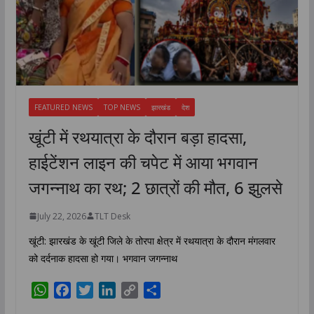
FEATURED NEWS
TOP NEWS
झारखंड
देश
खूंटी में रथयात्रा के दौरान बड़ा हादसा,
हाईटेंशन लाइन की चपेट में आया भगवान
जगन्नाथ का रथ; 2 छात्रों की मौत, 6 झुलसे
July 22, 2026
TLT Desk
खूंटी: झारखंड के खूंटी जिले के तोरपा क्षेत्र में रथयात्रा के दौरान मंगलवार
को दर्दनाक हादसा हो गया। भगवान जगन्नाथ
W
F
T
L
C
S
h
a
w
i
o
h