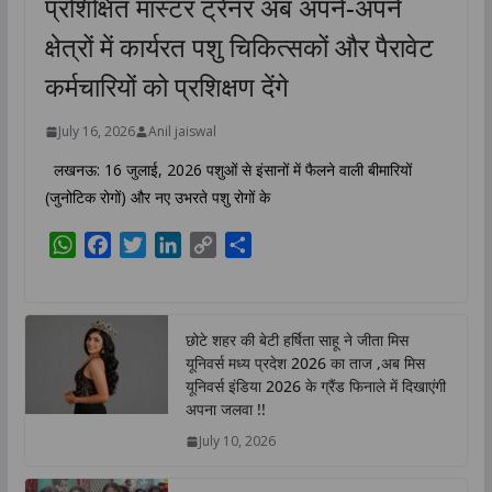
प्रशिक्षित मास्टर ट्रेनर अब अपने-अपने
क्षेत्रों में कार्यरत पशु चिकित्सकों और पैरावेट
कर्मचारियों को प्रशिक्षण देंगे
July 16, 2026
Anil jaiswal
लखनऊ: 16 जुलाई, 2026 पशुओं से इंसानों में फैलने वाली बीमारियों
(जुनोटिक रोगों) और नए उभरते पशु रोगों के
W
F
T
L
C
S
h
a
w
i
o
h
a
c
i
n
p
a
t
e
t
k
y
r
छोटे शहर की बेटी हर्षिता साहू ने जीता मिस
s
b
t
e
L
e
यूनिवर्स मध्य प्रदेश 2026 का ताज ,अब मिस
A
o
e
d
i
यूनिवर्स इंडिया 2026 के ग्रैंड फिनाले में दिखाएंगी
p
o
r
I
n
अपना जलवा !!
p
k
n
k
July 10, 2026