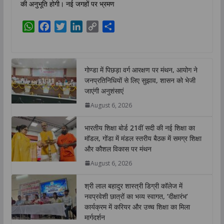
की अनुभूति होगी। नई जगहों पर भ्रमण
W
F
T
L
C
S
h
a
w
i
o
h
a
c
i
n
p
a
t
e
t
k
y
r
गोण्डा में पिछड़ा वर्ग आरक्षण पर मंथन, आयोग ने
s
b
t
e
L
e
जनप्रतिनिधियों से लिए सुझाव, शासन को भेजी
A
o
e
d
i
जाएंगी अनुशंसाएं
p
o
r
I
n
August 6, 2026
p
k
n
k
भारतीय शिक्षा बोर्ड 21वीं सदी की नई शिक्षा का
मॉडल, गोंडा में मंडल स्तरीय बैठक में समग्र शिक्षा
और कौशल विकास पर मंथन
August 6, 2026
श्री लाल बहादुर शास्त्री डिग्री कॉलेज में
नवप्रवेशी छात्रों का भव्य स्वागत, ‘दीक्षारंभ’
कार्यक्रम में करियर और उच्च शिक्षा का मिला
मार्गदर्शन