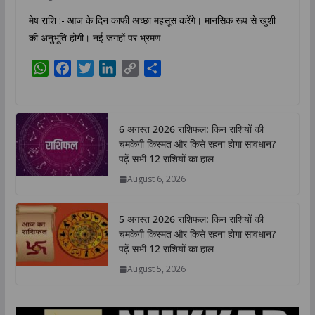
मेष राशि :- आज के दिन काफी अच्छा महसूस करेंगे। मानसिक रूप से खुशी
की अनुभूति होगी। नई जगहों पर भ्रमण
W
F
T
L
C
S
h
a
w
i
o
h
a
c
i
n
p
a
t
e
t
k
y
r
6 अगस्त 2026 राशिफल: किन राशियों की
s
b
t
e
L
e
चमकेगी किस्मत और किसे रहना होगा सावधान?
A
o
e
d
i
पढ़ें सभी 12 राशियों का हाल
p
o
r
I
n
August 6, 2026
p
k
n
k
5 अगस्त 2026 राशिफल: किन राशियों की
चमकेगी किस्मत और किसे रहना होगा सावधान?
पढ़ें सभी 12 राशियों का हाल
August 5, 2026