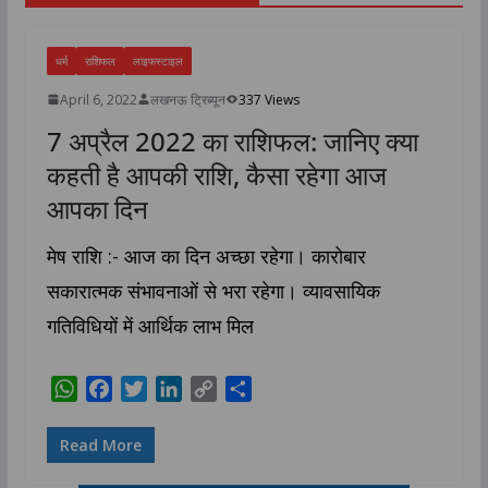
धर्म
राशिफल
लाइफस्टाइल
April 6, 2022
लखनऊ ट्रिब्यून
337 Views
7 अप्रैल 2022 का राशिफल: जानिए क्या
कहती है आपकी राशि, कैसा रहेगा आज
आपका दिन
मेष राशि :- आज का दिन अच्छा रहेगा। कारोबार
सकारात्मक संभावनाओं से भरा रहेगा। व्यावसायिक
गतिविधियों में आर्थिक लाभ मिल
W
F
T
L
C
S
h
a
w
i
o
h
a
c
i
n
p
a
Read More
t
e
t
k
y
r