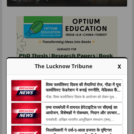
X
The Lucknow Tribune
विश्व फार्मासिस्ट दिवस की तैयारियां तेज, गोंडा में यूथ
फार्मासिस्ट फेडरेशन ने बनाई रणनीति, मेडिकल कैंप
समेत कई कार्यक्रम होंगे आयोजित
गोंडा: विश्व फार्मासिस्ट दिवस के आयोजन को लेकर यूथ
फार्मासिस्ट फेडरेशन की महत्वपूर्ण बैठक बुधवार को सिंचाई
एम्स रायबरेली में वायरल हेपेटाइटिस पर सीएमई का
विभाग स्थित चौधरी The post विश्व फार्मासिस्ट दिवस की
आयोजन, विशेषज्ञों ने रोकथाम, निदान और उपचार
तैयारियां तेज, गोंडा में यूथ फार्मासिस्ट फेडरेशन ने बनाई
की नई जानकारियां साझा कीं
रायबरेली: अखिल भारतीय आयुर्विज्ञान संस्थान (एम्स)
रणनीति, मेडिकल कैंप समेत कई कार्य...
रायबरेली के सूक्ष्मजीवविज्ञान विभाग ने सामुदायिक चिकित्सा
जिलाधिकारी ने उर्स-ए-आला हजरत के दृष्टिगत
एवं जनस्वास्थ्य विभाग के सहयोग से वायरल The post एम्स