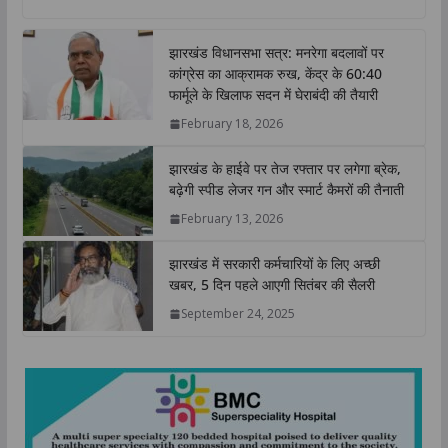
a
c
i
n
p
a
t
e
t
k
y
r
झारखंड विधानसभा सत्र: मनरेगा बदलावों पर
s
b
t
e
L
e
कांग्रेस का आक्रामक रुख, केंद्र के 60:40
A
o
e
d
i
फार्मूले के खिलाफ सदन में घेराबंदी की तैयारी
p
o
r
I
n
February 18, 2026
p
k
n
k
झारखंड के हाईवे पर तेज रफ्तार पर लगेगा ब्रेक,
बढ़ेगी स्पीड लेजर गन और स्मार्ट कैमरों की तैनाती
February 13, 2026
झारखंड में सरकारी कर्मचारियों के लिए अच्छी
खबर, 5 दिन पहले आएगी सितंबर की सैलरी
September 24, 2025