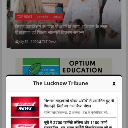
TOP NEWS
उत्तर प्रदेश
लखनऊ
न
उ
किरण फाउंडेशन के “एक पौधा माँ के नाम” अभियान के तहत
म
पौधारोपण एवं शिक्षण सामग्री वितरण सम्पन्न
July 31, 2026
TLT Desk
X
The Lucknow Tribune
‘नेशनल ताइक्वांडो प्लेयर अवॉर्ड’ से सम्मानित हुए नौ
खिलाड़ी, जिले का नाम किया रोशन
गाज़ियाबाद/लखनऊ, 2 अगस्त। देश के प्रतिष्ठित 7वें
ताइक्वांडो हॉल ऑफ फेम इंडिया-2026 का भव्य आयोजन
यूपी में 2700 फार्मेसी कॉलेज और 1100 फार्मा
एलोरा होटल, लालबाग, लखनऊ में The post ‘नेशनल
इंडस्ट्रीज, अब अलग फार्मेसी विश्वविद्यालय की मांग