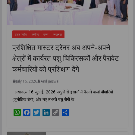
उत्तर प्रदेश
करियर
राज्य
लखनऊ
प्रशिक्षित मास्टर ट्रेनर अब अपने-अपने
क्षेत्रों में कार्यरत पशु चिकित्सकों और पैरावेट
कर्मचारियों को प्रशिक्षण देंगे
July 16, 2026
Anil jaiswal
लखनऊ: 16 जुलाई, 2026 पशुओं से इंसानों में फैलने वाली बीमारियों
(जुनोटिक रोगों) और नए उभरते पशु रोगों के
W
F
T
L
C
S
h
a
w
i
o
h
a
c
i
n
p
a
t
e
t
k
y
r