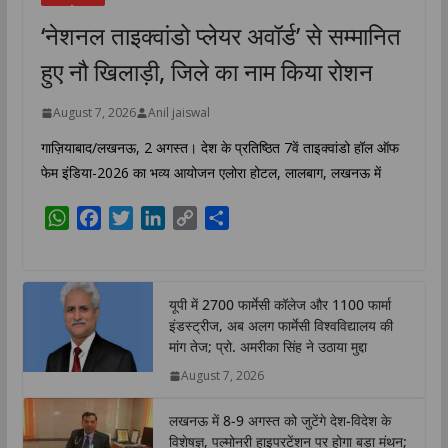
‘नेशनल ताइक्वांडो प्लेयर अवॉर्ड’ से सम्मानित
हुए नौ खिलाड़ी, जिले का नाम किया रोशन
August 7, 2026
Anil jaiswal
गाज़ियाबाद/लखनऊ, 2 अगस्त। देश के प्रतिष्ठित 7वें ताइक्वांडो हॉल ऑफ
फेम इंडिया-2026 का भव्य आयोजन एलोरा होटल, लालबाग, लखनऊ में
W
F
T
L
C
S
h
a
w
i
o
h
a
c
i
n
p
a
t
e
t
k
y
r
यूपी में 2700 फार्मेसी कॉलेज और 1100 फार्मा
s
b
t
e
L
e
इंडस्ट्रीज, अब अलग फार्मेसी विश्वविद्यालय की
A
o
e
d
i
मांग तेज; प्रो. अमरीका सिंह ने उठाया मुद्दा
p
o
r
I
n
August 7, 2026
p
k
n
k
लखनऊ में 8-9 अगस्त को जुटेंगे देश-विदेश के
विशेषज्ञ, पल्मोनरी हाइपरटेंशन पर होगा बड़ा मंथन;