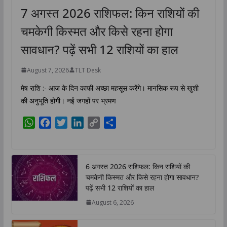
7 अगस्त 2026 राशिफल: किन राशियों की
चमकेगी किस्मत और किसे रहना होगा
सावधान? पढ़ें सभी 12 राशियों का हाल
August 7, 2026
TLT Desk
मेष राशि :- आज के दिन काफी अच्छा महसूस करेंगे। मानसिक रूप से खुशी
की अनुभूति होगी। नई जगहों पर भ्रमण
W
F
T
L
C
S
h
a
w
i
o
h
a
c
i
n
p
a
t
e
t
k
y
r
6 अगस्त 2026 राशिफल: किन राशियों की
s
b
t
e
L
e
चमकेगी किस्मत और किसे रहना होगा सावधान?
A
o
e
d
i
पढ़ें सभी 12 राशियों का हाल
p
o
r
I
n
August 6, 2026
p
k
n
k