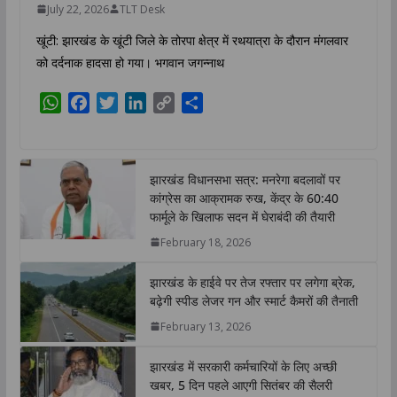
July 22, 2026
TLT Desk
खूंटी: झारखंड के खूंटी जिले के तोरपा क्षेत्र में रथयात्रा के दौरान मंगलवार
को दर्दनाक हादसा हो गया। भगवान जगन्नाथ
W
F
T
L
C
S
h
a
w
i
o
h
a
c
i
n
p
a
t
e
t
k
y
r
झारखंड विधानसभा सत्र: मनरेगा बदलावों पर
s
b
t
e
L
e
कांग्रेस का आक्रामक रुख, केंद्र के 60:40
A
o
e
d
i
फार्मूले के खिलाफ सदन में घेराबंदी की तैयारी
p
o
r
I
n
February 18, 2026
p
k
n
k
झारखंड के हाईवे पर तेज रफ्तार पर लगेगा ब्रेक,
बढ़ेगी स्पीड लेजर गन और स्मार्ट कैमरों की तैनाती
February 13, 2026
झारखंड में सरकारी कर्मचारियों के लिए अच्छी
खबर, 5 दिन पहले आएगी सितंबर की सैलरी