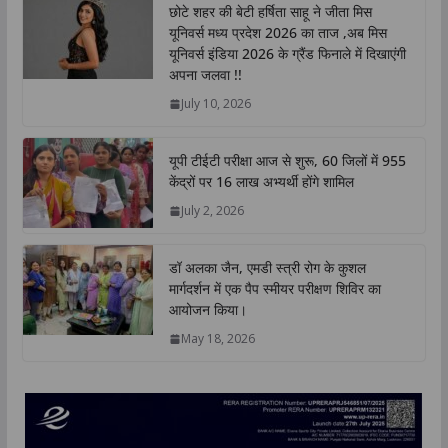
छोटे शहर की बेटी हर्षिता साहू ने जीता मिस
s
b
t
e
L
e
यूनिवर्स मध्य प्रदेश 2026 का ताज ,अब मिस
A
o
e
d
i
यूनिवर्स इंडिया 2026 के ग्रैंड फिनाले में दिखाएंगी
p
o
r
I
n
अपना जलवा !!
p
k
n
k
July 10, 2026
यूपी टीईटी परीक्षा आज से शुरू, 60 जिलों में 955
केंद्रों पर 16 लाख अभ्यर्थी होंगे शामिल
July 2, 2026
डॉ अलका जैन, एमडी स्त्री रोग के कुशल
मार्गदर्शन में एक पैप स्मीयर परीक्षण शिविर का
आयोजन किया।
May 18, 2026