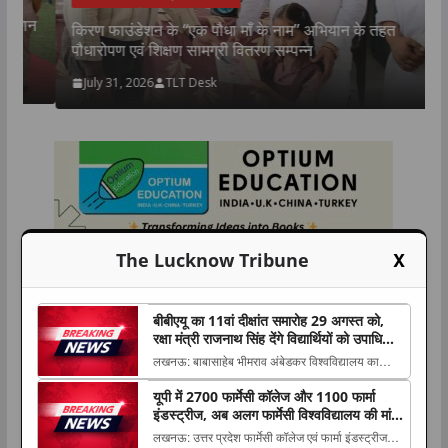
न
उ
किरण फाउंडेशन के “एक पौधा माँ के नाम” अभियान के तहत
म
पौधारोपण एवं शिक्षण सामग्री वितरण सम्पन्न
July 31, 2026
TLT Desk
X
The Lucknow Tribune
बीबीएयू का 11वां दीक्षांत समारोह 29 अगस्त को,
रक्षा मंत्री राजनाथ सिंह देंगे विद्यार्थियों को उपाधियां
और स्वर्ण पदक
लखनऊ: बाबासाहेब भीमराव अंबेडकर विश्वविद्यालय का
11वां दीक्षांत समारोह 29 अगस्त 2026 को विश्वविद्यालय
यूपी में 2700 फार्मेसी कॉलेज और 1100 फार्मा
परिसर में आयोजित किया जाएगा। समारोह The post
इंडस्ट्रीज, अब अलग फार्मेसी विश्वविद्यालय की मांग
बीबीएयू का 11वां दीक्षांत समारोह 29 अगस्त को, रक्षा मंत्री
तेज; प्रो. अमरीका सिंह ने उठाया मुद्दा
लखनऊ: उत्तर प्रदेश फार्मेसी कॉलेज एवं फार्मा इंडस्ट्रीज
राजनाथ सिंह देंगे विद्यार्थियों को उपाधियां औ...