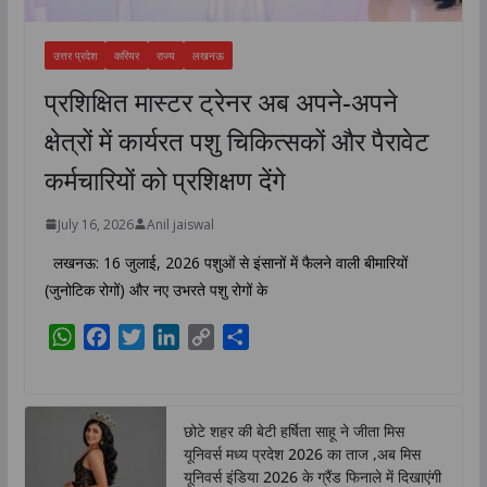
उत्तर प्रदेश
करियर
राज्य
लखनऊ
प्रशिक्षित मास्टर ट्रेनर अब अपने-अपने
क्षेत्रों में कार्यरत पशु चिकित्सकों और पैरावेट
कर्मचारियों को प्रशिक्षण देंगे
July 16, 2026
Anil jaiswal
लखनऊ: 16 जुलाई, 2026 पशुओं से इंसानों में फैलने वाली बीमारियों
(जुनोटिक रोगों) और नए उभरते पशु रोगों के
W
F
T
L
C
S
h
a
w
i
o
h
a
c
i
n
p
a
t
e
t
k
y
r
छोटे शहर की बेटी हर्षिता साहू ने जीता मिस
s
b
t
e
L
e
यूनिवर्स मध्य प्रदेश 2026 का ताज ,अब मिस
A
o
e
d
i
यूनिवर्स इंडिया 2026 के ग्रैंड फिनाले में दिखाएंगी