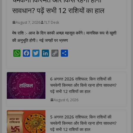
सावधान? पढ़ें सभी 12 राशियों का हाल
August 7, 2026
TLT Desk
मेष राशि :- आज के दिन काफी अच्छा महसूस करेंगे। मानसिक रूप से खुशी
की अनुभूति होगी। नई जगहों पर भ्रमण
W
F
T
L
C
S
h
a
w
i
o
h
a
c
i
n
p
a
t
e
t
k
y
r
6 अगस्त 2026 राशिफल: किन राशियों की
s
b
t
e
L
e
चमकेगी किस्मत और किसे रहना होगा सावधान?
A
o
e
d
i
पढ़ें सभी 12 राशियों का हाल
p
o
r
I
n
August 6, 2026
p
k
n
k
5 अगस्त 2026 राशिफल: किन राशियों की
चमकेगी किस्मत और किसे रहना होगा सावधान?
पढ़ें सभी 12 राशियों का हाल