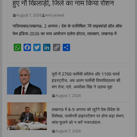
हुए नौ खिलाड़ी, जिले का नाम किया रोशन
August 7, 2026
Anil jaiswal
गाज़ियाबाद/लखनऊ, 2 अगस्त। देश के प्रतिष्ठित 7वें ताइक्वांडो हॉल ऑफ
फेम इंडिया-2026 का भव्य आयोजन एलोरा होटल, लालबाग, लखनऊ में
W
F
T
L
C
S
h
a
w
i
o
h
a
c
i
n
p
a
t
e
t
k
y
r
यूपी में 2700 फार्मेसी कॉलेज और 1100 फार्मा
s
b
t
e
L
e
इंडस्ट्रीज, अब अलग फार्मेसी विश्वविद्यालय की
A
o
e
d
i
मांग तेज; प्रो. अमरीका सिंह ने उठाया मुद्दा
p
o
r
I
n
August 7, 2026
p
k
n
k
लखनऊ में 8-9 अगस्त को जुटेंगे देश-विदेश के
विशेषज्ञ, पल्मोनरी हाइपरटेंशन पर होगा बड़ा मंथन;
सांस फूलने को न करें नजरअंदाज
August 7, 2026