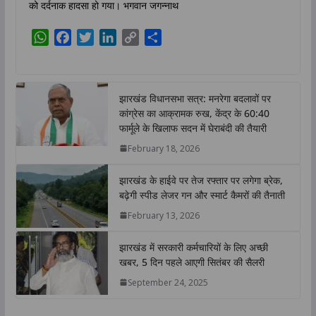
को दर्दनाक हादसा हो गया। भगवान जगन्नाथ
W
F
T
L
C
S
h
a
w
i
o
h
a
c
i
n
p
a
t
e
t
k
y
r
झारखंड विधानसभा सत्र: मनरेगा बदलावों पर
s
b
t
e
L
e
कांग्रेस का आक्रामक रुख, केंद्र के 60:40
A
o
e
d
i
फार्मूले के खिलाफ सदन में घेराबंदी की तैयारी
p
o
r
I
n
February 18, 2026
p
k
n
k
झारखंड के हाईवे पर तेज रफ्तार पर लगेगा ब्रेक,
बढ़ेगी स्पीड लेजर गन और स्मार्ट कैमरों की तैनाती
February 13, 2026
झारखंड में सरकारी कर्मचारियों के लिए अच्छी
खबर, 5 दिन पहले आएगी सितंबर की सैलरी
September 24, 2025