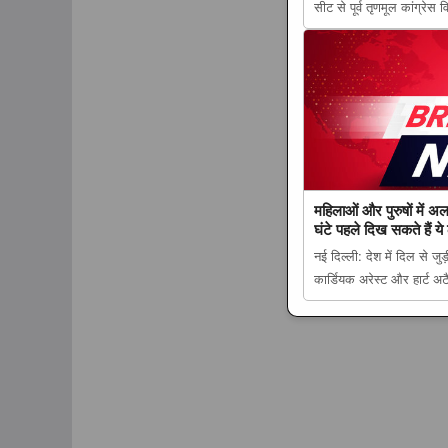
सीट से पूर्व तृणमूल कांग्र
विधायक सनत डे गिरफ्तार, वस
का बड़ा एक्शन appeared 
महिलाओं और पुरुषों में अल
घंटे पहले दिख सकते हैं ये
नई दिल्ली: देश में दिल से जु
कार्डियक अरेस्ट और हार्ट अ
होते हैं कार्डियक अरेस्ट के स
appeared first on The L