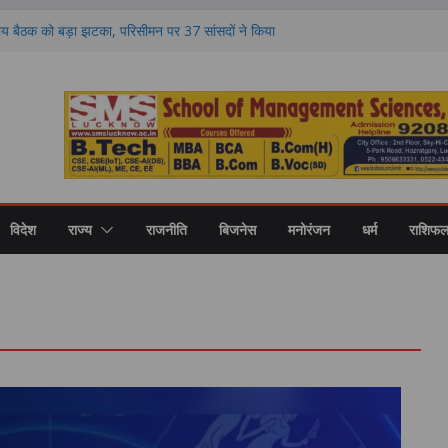
य बैठक को बड़ा झटका, परिसीमन पर 37 सांसदों ने किया
K भी दूर
 गिरफ्तार, वसूली और चुनाव बाद हिंसा के आरोपों में
र अखिलेश यादव का योगी सरकार पर हमला, बोले- जाते
 क्या शिकायत
के बीच दूसरे दौर की वार्ता भी विफल, परीक्षा रद्द होने
 अड़े अभ्यर्थी
रकार के साथ आया अकाली दल, समर्थन के बाद फिर
विदेश
राज्य
राजनीति
बिजनेस
मनोरंजन
धर्म
राशिफ