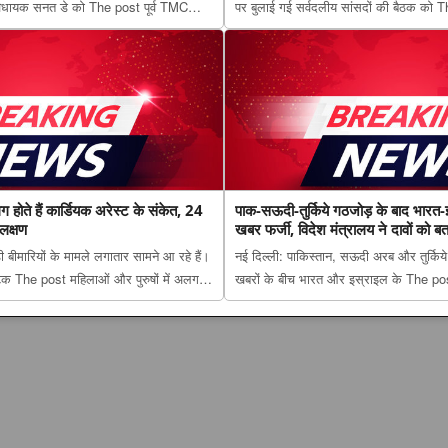
ेस विधायक सनत डे को The post पूर्व TMC
पर बुलाई गई सर्वदलीय सांसदों की बैठक को
ूली और चुनाव बाद हिंसा के आरोपों में पुलिस
सर्वदलीय बैठक को बड़ा झटका, परिसीमन पर 3
first on The Lucknow Tribune....
DMK-AIADMK भी दूर appeared first on
ग होते हैं कार्डियक अरेस्ट के संकेत, 24
पाक-सऊदी-तुर्किये गठजोड़ के बाद भारत-
 लक्षण
खबर फर्जी, विदेश मंत्रालय ने दावों को बत
ड़ी बीमारियों के मामले लगातार सामने आ रहे हैं।
नई दिल्ली: पाकिस्तान, सऊदी अरब और तुर्किये क
टैक The post महिलाओं और पुरुषों में अलग
खबरों के बीच भारत और इस्राइल के The pos
ंकेत, 24 घंटे पहले दिख सकते हैं ये लक्षण
के बाद भारत-इस्राइल रक्षा डील की खबर फर्जी,
ucknow Tribune. ...
बताया ‘फेक न्यूज’ appeared first on The 