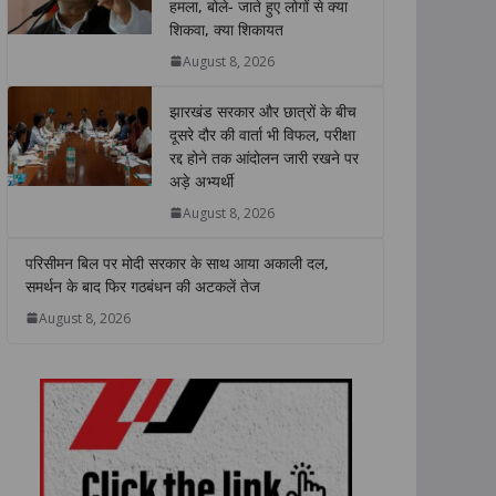
हमला, बोले- जाते हुए लोगों से क्या
A
o
e
d
i
शिकवा, क्या शिकायत
p
o
r
I
n
p
k
n
k
August 8, 2026
झारखंड सरकार और छात्रों के बीच
दूसरे दौर की वार्ता भी विफल, परीक्षा
रद्द होने तक आंदोलन जारी रखने पर
अड़े अभ्यर्थी
August 8, 2026
परिसीमन बिल पर मोदी सरकार के साथ आया अकाली दल,
समर्थन के बाद फिर गठबंधन की अटकलें तेज
August 8, 2026