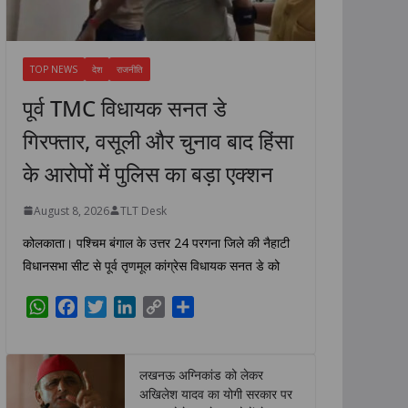
TOP NEWS
देश
राजनीति
पूर्व TMC विधायक सनत डे
गिरफ्तार, वसूली और चुनाव बाद हिंसा
के आरोपों में पुलिस का बड़ा एक्शन
August 8, 2026
TLT Desk
कोलकाता। पश्चिम बंगाल के उत्तर 24 परगना जिले की नैहाटी
विधानसभा सीट से पूर्व तृणमूल कांग्रेस विधायक सनत डे को
W
F
T
L
C
S
h
a
w
i
o
h
a
c
i
n
p
a
t
e
t
k
y
r
लखनऊ अग्निकांड को लेकर
s
b
t
e
L
e
अखिलेश यादव का योगी सरकार पर