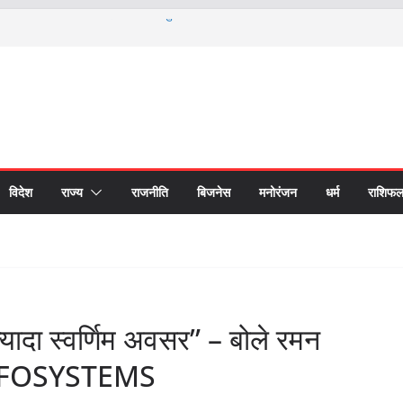
 के विशेषज्ञ, पल्मोनरी हाइपरटेंशन पर हुआ मंथन; देर से
कृषि स्नातक के छात्रों के लिए ‘नशा मुक्ति’ पर विशेष
: किन राशियों की चमकेगी किस्मत और किसे रहना होगा
ाशियों का हाल
े लिए एनसीसी नामांकन शुरू, 30 अगस्त तक कर सकेंगी
भारत छोड़ो आंदोलन की भी याद; लखनऊ में स्मृति सभा में
 का संदेश
विदेश
राज्य
राजनीति
बिजनेस
मनोरंजन
धर्म
राशिफ
ज़्यादा स्वर्णिम अवसर” – बोले रमन
INFOSYSTEMS