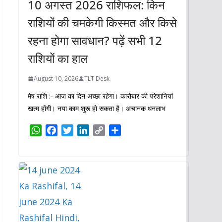
10 अगस्त 2026 राशिफल: किन
राशियों की चमकेगी किस्मत और किसे
रहना होगा सावधान? पढ़ें सभी 12
राशियों का हाल
August 10, 2026
TLT Desk
मेष राशि :- आज का दिन अच्छा रहेगा। कारोबार की परेशानियां
खत्म होंगी। नया काम शुरू हो सकता है। अचानक धनलाभ
W
F
T
L
C
S
h
a
w
i
o
h
a
c
i
n
p
a
t
e
t
k
y
r
s
b
t
e
L
e
A
o
e
d
i
p
o
r
I
n
p
k
n
k