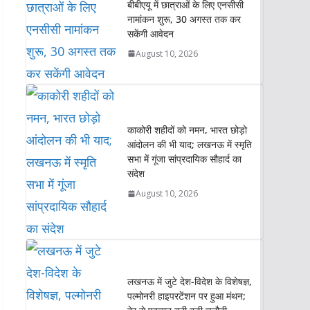
s
b
t
e
L
e
बीबीएयू में छात्राओं के लिए एनसीसी
नामांकन शुरू, 30 अगस्त तक कर
A
o
e
d
i
सकेंगी आवेदन
p
o
r
I
n
p
k
n
k
August 10, 2026
काकोरी शहीदों को नमन, भारत छोड़ो
आंदोलन की भी याद; लखनऊ में स्मृति
सभा में गूंजा सांप्रदायिक सौहार्द का
संदेश
August 10, 2026
लखनऊ में जुटे देश-विदेश के विशेषज्ञ,
पल्मोनरी हाइपरटेंशन पर हुआ मंथन;