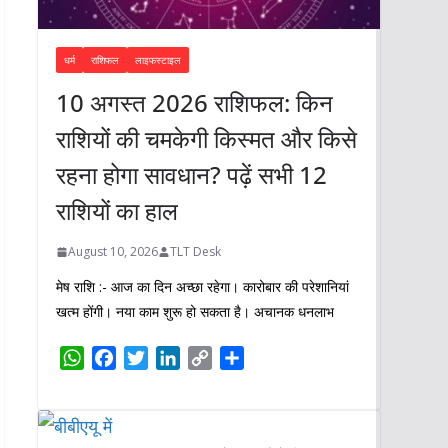
धर्म
राशिफल
लाइफस्टाइल
10 अगस्त 2026 राशिफल: किन
राशियों की चमकेगी किस्मत और किसे
रहना होगा सावधान? पढ़ें सभी 12
राशियों का हाल
August 10, 2026
TLT Desk
मेष राशि :- आज का दिन अच्छा रहेगा। कारोबार की परेशानियां
खत्म होंगी। नया काम शुरू हो सकता है। अचानक धनलाभ
W
F
T
L
C
S
h
a
w
i
o
h
a
c
i
n
p
a
t
e
t
k
y
r