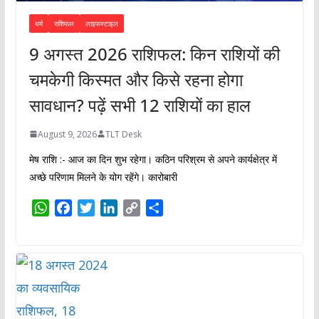
धर्म
राशिफल
लाइफस्टाइल
9 अगस्त 2026 राशिफल: किन राशियों की
चमकेगी किस्मत और किसे रहना होगा
सावधान? पढ़ें सभी 12 राशियों का हाल
August 9, 2026
TLT Desk
मेष राशि :- आज का दिन शुभ रहेगा। कठिन परिश्रम से अपने कार्यक्षेत्र में
अच्छे परिणाम मिलने के योग रहेंगे। कारोबारी
W
F
T
L
C
S
h
a
w
i
o
h
a
c
i
n
p
a
t
e
t
k
y
r
s
b
t
e
L
e
A
o
e
d
i
p
o
r
I
n