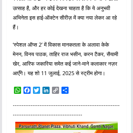
उत्साह है, और हर कोई देखना चाहता है कि ये अनुभवी
अभिनेता इस हाई-ऑक्टेन सीरीज़ में क्या नया लेकर आ रहे
हैं।
‘स्पेशल ऑप्स 2’ में विकास मानकतला के अलावा केके
मेनन, विनय पाठक, ताहिर राज भसीन, करन टैकर, सैयामी
खेर, आरिफ जकारिया समेत कई जाने-माने कलाकार नज़र
आएँगे। यह शो 11 जुलाई, 2025 से स्ट्रीम होगा।
W
F
T
L
C
S
h
a
w
i
o
h
a
c
i
n
p
a
------------------------------------------------------------
t
e
t
k
y
r
---------------------------------------
s
b
t
e
L
e
A
o
e
d
i
p
o
r
I
n