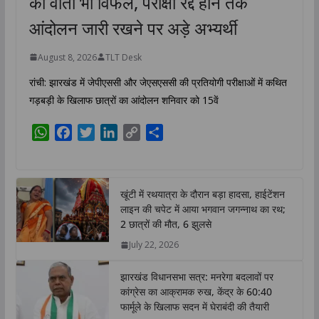
की वार्ता भी विफल, परीक्षा रद्द होने तक
आंदोलन जारी रखने पर अड़े अभ्यर्थी
August 8, 2026
TLT Desk
रांची: झारखंड में जेपीएससी और जेएसएससी की प्रतियोगी परीक्षाओं में कथित
गड़बड़ी के खिलाफ छात्रों का आंदोलन शनिवार को 15वें
W
F
T
L
C
S
h
a
w
i
o
h
a
c
i
n
p
a
t
e
t
k
y
r
खूंटी में रथयात्रा के दौरान बड़ा हादसा, हाईटेंशन
s
b
t
e
L
e
लाइन की चपेट में आया भगवान जगन्नाथ का रथ;
A
o
e
d
i
2 छात्रों की मौत, 6 झुलसे
p
o
r
I
n
July 22, 2026
p
k
n
k
झारखंड विधानसभा सत्र: मनरेगा बदलावों पर
कांग्रेस का आक्रामक रुख, केंद्र के 60:40
फार्मूले के खिलाफ सदन में घेराबंदी की तैयारी