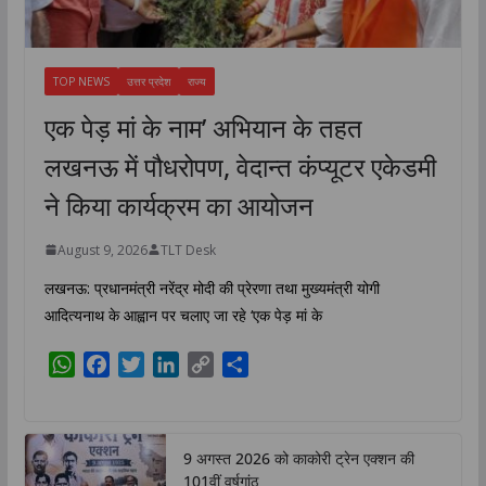
TOP NEWS
उत्तर प्रदेश
राज्य
एक पेड़ मां के नाम’ अभियान के तहत
लखनऊ में पौधरोपण, वेदान्त कंप्यूटर एकेडमी
ने किया कार्यक्रम का आयोजन
August 9, 2026
TLT Desk
लखनऊ: प्रधानमंत्री नरेंद्र मोदी की प्रेरणा तथा मुख्यमंत्री योगी
आदित्यनाथ के आह्वान पर चलाए जा रहे ‘एक पेड़ मां के
W
F
T
L
C
S
h
a
w
i
o
h
a
c
i
n
p
a
t
e
t
k
y
r
9 अगस्त 2026 को काकोरी ट्रेन एक्शन की
s
b
t
e
L
e
101वीं वर्षगांठ