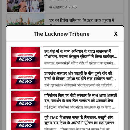
A
o
e
d
i
August 9, 2026
p
o
r
I
n
p
k
n
k
‘हर घर तिरंगा अभियान’ के तहत उत्तर प्रदेश में
‘तिरंगा यात्रा-
X
The Lucknow Tribune
August 9, 2026
फेफड़ों की इस बीमारी का देर से चलता है पता,
एक पेड़ मां के नाम’ अभियान के तहत लखनऊ में
सांस फूलना हो सकता है पहला संकेत; KGMU में
पौधरोपण, वेदान्त कंप्यूटर एकेडमी ने किया कार्यक्रम
देश-विदेश के विशेषज्ञों ने किया मंथन
का आयोजन
लखनऊ: प्रधानमंत्री नरेंद्र मोदी की प्रेरणा तथा मुख्यमंत्री
August 9, 2026
योगी आदित्यनाथ के आह्वान पर चलाए जा रहे ‘एक पेड़ मां के
झारखंड सरकार और छात्रों के बीच दूसरे दौर की
The post एक पेड़ मां के नाम’ अभियान के तहत लखनऊ में
वार्ता भी विफल, परीक्षा रद्द होने तक आंदोलन जारी
पौधरोपण, वेदान्त कंप्यूटर एकेडमी ने किया कार्यक्रम का
रखने पर अड़े अभ्यर्थी
रांची: झारखंड में जेपीएससी और जेएसएससी की प्रतियोगी
आयोजन appeared fi...
परीक्षाओं में कथित गड़बड़ी के खिलाफ छात्रों का आंदोलन
परिसीमन बिल पर मोदी सरकार के साथ आया अकाली
शनिवार को 15वें The post झारखंड सरकार और छात्रों के
दल, समर्थन के बाद फिर गठबंधन की अटकलें तेज
बीच दूसरे दौर की वार्ता भी विफल, परीक्षा रद्द होने तक
नई दिल्ली: परिसीमन और महिला आरक्षण के मुद्दे पर केंद्र की
आंदोलन जारी रखने पर अड़े अभ्यर्थी appe...
मोदी सरकार को शिरोमणि अकाली दल का समर्थन मिल The
पूर्व TMC विधायक सनत डे गिरफ्तार, वसूली और
post परिसीमन बिल पर मोदी सरकार के साथ आया अकाली
चुनाव बाद हिंसा के आरोपों में पुलिस का बड़ा एक्शन
दल, समर्थन के बाद फिर गठबंधन की अटकलें तेज
कोलकाता। पश्चिम बंगाल के उत्तर 24 परगना जिले की