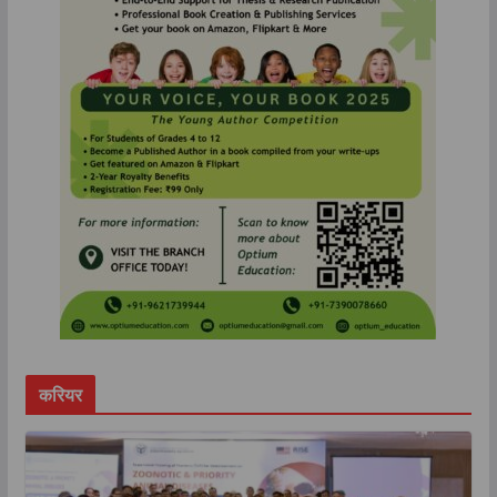
करियर