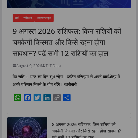
धर्म
राशिफल
लाइफस्टाइल
9 अगस्त 2026 राशिफल: किन राशियों की
चमकेगी किस्मत और किसे रहना होगा
सावधान? पढ़ें सभी 12 राशियों का हाल
August 9, 2026
TLT Desk
मेष राशि :- आज का दिन शुभ रहेगा। कठिन परिश्रम से अपने कार्यक्षेत्र में
अच्छे परिणाम मिलने के योग रहेंगे। कारोबारी
W
F
T
L
C
S
h
a
w
i
o
h
a
c
i
n
p
a
t
e
t
k
y
r
8 अगस्त 2026 राशिफल: किन राशियों की
s
b
t
e
L
e
चमकेगी किस्मत और किसे रहना होगा सावधान?
A
o
e
d
i
पढ़ें सभी 12 राशियों का हाल