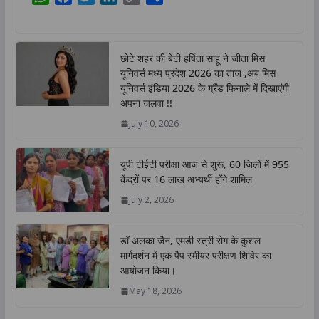
h
a
w
i
o
h
a
c
i
n
p
a
t
e
t
k
y
r
छोटे शहर की बेटी हर्षिता साहू ने जीता मिस
s
b
t
e
L
e
यूनिवर्स मध्य प्रदेश 2026 का ताज ,अब मिस
A
o
e
d
i
यूनिवर्स इंडिया 2026 के ग्रैंड फिनाले में दिखाएंगी
p
o
r
I
n
अपना जलवा !!
p
k
n
k
July 10, 2026
यूपी टीईटी परीक्षा आज से शुरू, 60 जिलों में 955
केंद्रों पर 16 लाख अभ्यर्थी होंगे शामिल
July 2, 2026
डॉ अलका जैन, एमडी स्त्री रोग के कुशल
मार्गदर्शन में एक पैप स्मीयर परीक्षण शिविर का
आयोजन किया।
May 18, 2026