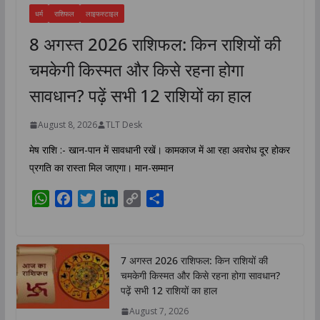
धर्म
राशिफल
लाइफस्टाइल
8 अगस्त 2026 राशिफल: किन राशियों की
चमकेगी किस्मत और किसे रहना होगा
सावधान? पढ़ें सभी 12 राशियों का हाल
August 8, 2026
TLT Desk
मेष राशि :- खान-पान में सावधानी रखें। कामकाज में आ रहा अवरोध दूर होकर
प्रगति का रास्ता मिल जाएगा। मान-सम्मान
W
F
T
L
C
S
h
a
w
i
o
h
a
c
i
n
p
a
t
e
t
k
y
r
7 अगस्त 2026 राशिफल: किन राशियों की
s
b
t
e
L
e
चमकेगी किस्मत और किसे रहना होगा सावधान?
A
o
e
d
i
पढ़ें सभी 12 राशियों का हाल
p
o
r
I
n
August 7, 2026
p
k
n
k