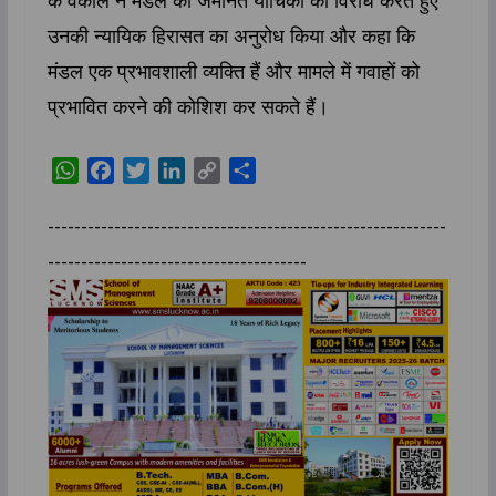
उनकी न्यायिक हिरासत का अनुरोध किया और कहा कि
मंडल एक प्रभावशाली व्यक्ति हैं और मामले में गवाहों को
प्रभावित करने की कोशिश कर सकते हैं।
W
F
T
L
C
S
h
a
w
i
o
h
a
c
i
n
p
a
------------------------------------------------------------
t
e
t
k
y
r
---------------------------------------
s
b
t
e
L
e
A
o
e
d
i
p
o
r
I
n
p
k
n
k