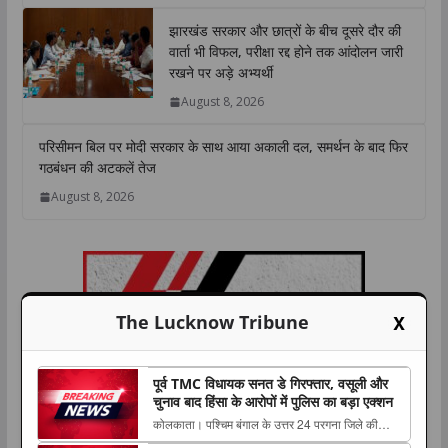
झारखंड सरकार और छात्रों के बीच दूसरे दौर की
वार्ता भी विफल, परीक्षा रद्द होने तक आंदोलन जारी
रखने पर अड़े अभ्यर्थी
August 8, 2026
परिसीमन बिल पर मोदी सरकार के साथ आया अकाली दल, समर्थन के बाद फिर
गठबंधन की अटकलें तेज
August 8, 2026
X
The Lucknow Tribune
पूर्व TMC विधायक सनत डे गिरफ्तार, वसूली और
चुनाव बाद हिंसा के आरोपों में पुलिस का बड़ा एक्शन
कोलकाता। पश्चिम बंगाल के उत्तर 24 परगना जिले की
नैहाटी विधानसभा सीट से पूर्व तृणमूल कांग्रेस विधायक सनत