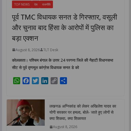
TOP NEWS
देश
राजनीति
पूर्व TMC विधायक सनत डे गिरफ्तार, वसूली
और चुनाव बाद हिंसा के आरोपों में पुलिस का
बड़ा एक्शन
August 8, 2026
TLT Desk
कोलकाता। पश्चिम बंगाल के उत्तर 24 परगना जिले की नैहाटी विधानसभा
सीट से पूर्व तृणमूल कांग्रेस विधायक सनत डे को
W
F
T
L
C
S
h
a
w
i
o
h
a
c
i
n
p
a
t
e
t
k
y
r
लखनऊ अग्निकांड को लेकर अखिलेश यादव का
s
b
t
e
L
e
योगी सरकार पर हमला, बोले- जाते हुए लोगों से
A
o
e
d
i
क्या शिकवा, क्या शिकायत
p
o
r
I
n
August 8, 2026
p
k
n
k