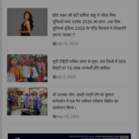
a
c
i
n
p
a
t
e
t
k
y
r
छोटे शहर की बेटी हर्षिता साहू ने जीता मिस
s
b
t
e
L
e
यूनिवर्स मध्य प्रदेश 2026 का ताज ,अब मिस
A
o
e
d
i
यूनिवर्स इंडिया 2026 के ग्रैंड फिनाले में दिखाएंगी
p
o
r
I
n
अपना जलवा !!
p
k
n
k
July 10, 2026
यूपी टीईटी परीक्षा आज से शुरू, 60 जिलों में 955
केंद्रों पर 16 लाख अभ्यर्थी होंगे शामिल
July 2, 2026
डॉ अलका जैन, एमडी स्त्री रोग के कुशल
मार्गदर्शन में एक पैप स्मीयर परीक्षण शिविर का
आयोजन किया।
May 18, 2026