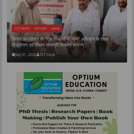
TOP NEWS
उत्तर प्रदेश
लखनऊ
न
उ
किरण फाउंडेशन के “एक पौधा माँ के नाम” अभियान के तहत
म
पौधारोपण एवं शिक्षण सामग्री वितरण सम्पन्न
July 31, 2026
TLT Desk