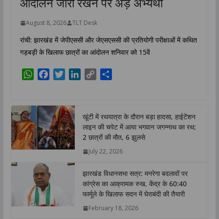
आंदोलन जारी रखने पर अड़े अभ्यर्थी
August 8, 2026
TLT Desk
रांची: झारखंड में जेपीएससी और जेएसएससी की प्रतियोगी परीक्षाओं में कथित
गड़बड़ी के खिलाफ छात्रों का आंदोलन शनिवार को 15वें
W
F
T
L
C
S
h
a
w
i
o
h
a
c
i
n
p
a
t
e
t
k
y
r
खूंटी में रथयात्रा के दौरान बड़ा हादसा, हाईटेंशन
s
b
t
e
L
e
लाइन की चपेट में आया भगवान जगन्नाथ का रथ;
A
o
e
d
i
2 छात्रों की मौत, 6 झुलसे
p
o
r
I
n
July 22, 2026
p
k
n
k
झारखंड विधानसभा सत्र: मनरेगा बदलावों पर
कांग्रेस का आक्रामक रुख, केंद्र के 60:40
फार्मूले के खिलाफ सदन में घेराबंदी की तैयारी
February 18, 2026