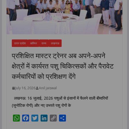
उत्तर प्रदेश
करियर
राज्य
लखनऊ
प्रशिक्षित मास्टर ट्रेनर अब अपने-अपने
क्षेत्रों में कार्यरत पशु चिकित्सकों और पैरावेट
कर्मचारियों को प्रशिक्षण देंगे
July 16, 2026
Anil jaiswal
लखनऊ: 16 जुलाई, 2026 पशुओं से इंसानों में फैलने वाली बीमारियों
(जुनोटिक रोगों) और नए उभरते पशु रोगों के
W
F
T
L
C
S
h
a
w
i
o
h