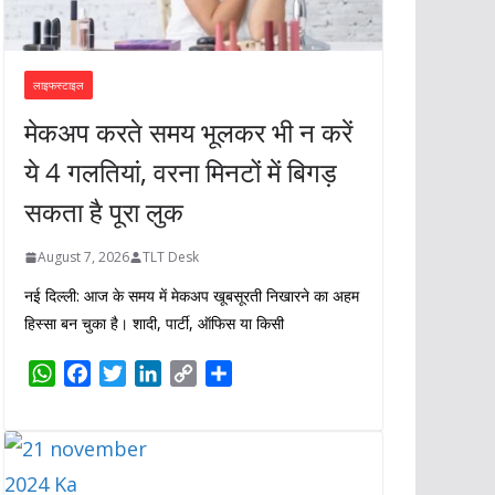
लाइफस्टाइल
मेकअप करते समय भूलकर भी न करें
ये 4 गलतियां, वरना मिनटों में बिगड़
सकता है पूरा लुक
August 7, 2026
TLT Desk
नई दिल्ली: आज के समय में मेकअप खूबसूरती निखारने का अहम
हिस्सा बन चुका है। शादी, पार्टी, ऑफिस या किसी
W
F
T
L
C
S
h
a
w
i
o
h
a
c
i
n
p
a
t
e
t
k
y
r
s
b
t
e
L
e