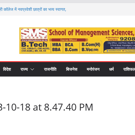
री कॉलेज में नवप्रवेशी छात्रों का भव्य स्वागत,
र और उच्च शिक्षा का मिला मार्गदर्शन
करें ये 4 गलतियां, वरना मिनटों में बिगड़ सकता है
 राशियों की चमकेगी किस्मत और किसे रहना होगा
ों का हाल
ण पर मंथन, आयोग ने जनप्रतिनिधियों से लिए सुझाव,
ाएं
 की नई शिक्षा का मॉडल, गोंडा में मंडल स्तरीय बैठक में
ास पर मंथन
विदेश
राज्य
राजनीति
बिजनेस
मनोरंजन
धर्म
राशिफ
-10-18 at 8.47.40 PM