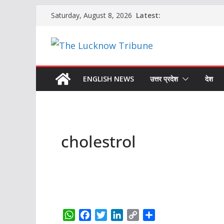
Skip
Latest:
Saturday, August 8, 2026
to
content
ENGLISH NEWS
उत्तर प्रदेश
देश
cholestrol
W
F
T
L
C
S