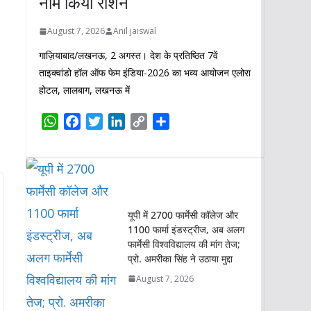
नाम किया रोशन
August 7, 2026
Anil jaiswal
गाज़ियाबाद/लखनऊ, 2 अगस्त। देश के प्रतिष्ठित 7वें
ताइक्वांडो हॉल ऑफ फेम इंडिया-2026 का भव्य आयोजन एलोरा
होटल, लालबाग, लखनऊ में
W
F
T
L
C
S
h
a
w
i
o
h
a
c
i
n
p
a
t
e
t
k
y
r
s
b
t
e
L
e
A
o
e
d
i
यूपी में 2700 फार्मेसी कॉलेज और
p
o
r
I
n
1100 फार्मा इंडस्ट्रीज, अब अलग
p
k
n
k
फार्मेसी विश्वविद्यालय की मांग तेज;
प्रो. अमरीका सिंह ने उठाया मुद्दा
August 7, 2026