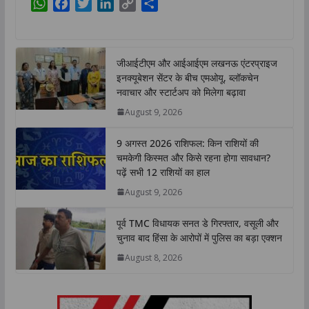
W
F
T
L
C
S
h
a
w
i
o
h
a
c
i
n
p
a
t
e
t
k
y
r
जीआईटीएम और आईआईएम लखनऊ एंटरप्राइज
s
b
t
e
L
e
इनक्यूबेशन सेंटर के बीच एमओयू, ब्लॉकचेन
A
o
e
d
i
नवाचार और स्टार्टअप को मिलेगा बढ़ावा
p
o
r
I
n
August 9, 2026
p
k
n
k
9 अगस्त 2026 राशिफल: किन राशियों की
चमकेगी किस्मत और किसे रहना होगा सावधान?
पढ़ें सभी 12 राशियों का हाल
August 9, 2026
पूर्व TMC विधायक सनत डे गिरफ्तार, वसूली और
चुनाव बाद हिंसा के आरोपों में पुलिस का बड़ा एक्शन
August 8, 2026