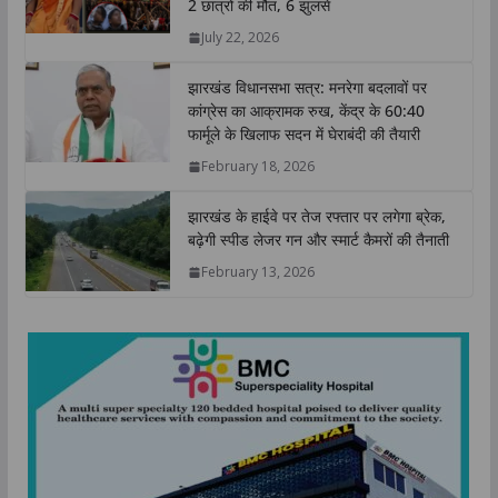
2 छात्रों की मौत, 6 झुलसे
p
o
r
I
n
July 22, 2026
p
k
n
k
झारखंड विधानसभा सत्र: मनरेगा बदलावों पर
कांग्रेस का आक्रामक रुख, केंद्र के 60:40
फार्मूले के खिलाफ सदन में घेराबंदी की तैयारी
February 18, 2026
झारखंड के हाईवे पर तेज रफ्तार पर लगेगा ब्रेक,
बढ़ेगी स्पीड लेजर गन और स्मार्ट कैमरों की तैनाती
February 13, 2026