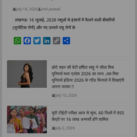
July 16, 2026
Anil jaiswal
लखनऊ: 16 जुलाई, 2026 पशुओं से इंसानों में फैलने वाली बीमारियों
(जुनोटिक रोगों) और नए उभरते पशु रोगों के
W
F
T
L
C
S
h
a
w
i
o
h
a
c
i
n
p
a
t
e
t
k
y
r
छोटे शहर की बेटी हर्षिता साहू ने जीता मिस
s
b
t
e
L
e
यूनिवर्स मध्य प्रदेश 2026 का ताज ,अब मिस
A
o
e
d
i
यूनिवर्स इंडिया 2026 के ग्रैंड फिनाले में दिखाएंगी
p
o
r
I
n
अपना जलवा !!
p
k
n
k
July 10, 2026
यूपी टीईटी परीक्षा आज से शुरू, 60 जिलों में 955
केंद्रों पर 16 लाख अभ्यर्थी होंगे शामिल
July 2, 2026