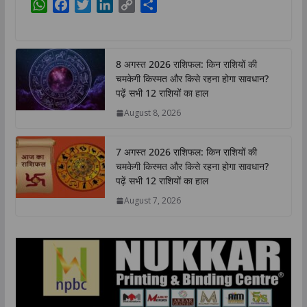
W
F
T
L
C
S
h
a
w
i
o
h
a
c
i
n
p
a
t
e
t
k
y
r
8 अगस्त 2026 राशिफल: किन राशियों की
s
b
t
e
L
e
चमकेगी किस्मत और किसे रहना होगा सावधान?
A
o
e
d
i
पढ़ें सभी 12 राशियों का हाल
p
o
r
I
n
August 8, 2026
p
k
n
k
7 अगस्त 2026 राशिफल: किन राशियों की
चमकेगी किस्मत और किसे रहना होगा सावधान?
पढ़ें सभी 12 राशियों का हाल
August 7, 2026