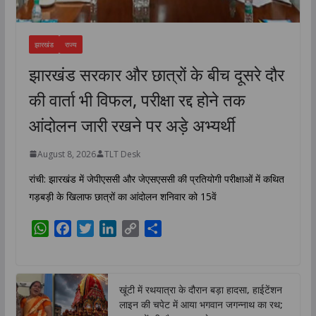
झारखंड
राज्य
झारखंड सरकार और छात्रों के बीच दूसरे दौर
की वार्ता भी विफल, परीक्षा रद्द होने तक
आंदोलन जारी रखने पर अड़े अभ्यर्थी
August 8, 2026
TLT Desk
रांची: झारखंड में जेपीएससी और जेएसएससी की प्रतियोगी परीक्षाओं में कथित
गड़बड़ी के खिलाफ छात्रों का आंदोलन शनिवार को 15वें
W
F
T
L
C
S
h
a
w
i
o
h
a
c
i
n
p
a
t
e
t
k
y
r
खूंटी में रथयात्रा के दौरान बड़ा हादसा, हाईटेंशन
s
b
t
e
L
e
लाइन की चपेट में आया भगवान जगन्नाथ का रथ;
A
o
e
d
i