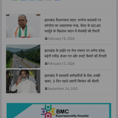
h
a
w
i
o
h
a
c
i
n
p
a
t
e
t
k
y
r
झारखंड विधानसभा सत्र: मनरेगा बदलावों पर
s
b
t
e
L
e
कांग्रेस का आक्रामक रुख, केंद्र के 60:40
A
o
e
d
i
फार्मूले के खिलाफ सदन में घेराबंदी की तैयारी
p
o
r
I
n
February 18, 2026
p
k
n
k
झारखंड के हाईवे पर तेज रफ्तार पर लगेगा ब्रेक,
बढ़ेगी स्पीड लेजर गन और स्मार्ट कैमरों की तैनाती
February 13, 2026
झारखंड में सरकारी कर्मचारियों के लिए अच्छी
खबर, 5 दिन पहले आएगी सितंबर की सैलरी
September 24, 2025