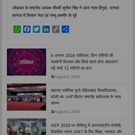
लोकदल के राष्ट्रीय अध्यक्ष चौधरी सुनील सिंह ने आज ग्राम हिंगुवां, जनपद
बागपत में किसान नेता एवं जम्मू-कश्मीर के पूर्व
W
F
T
L
C
S
h
a
w
i
o
h
a
c
i
n
p
a
t
e
t
k
y
r
6 अगस्त 2026 राशिफल: किन राशियों की
s
b
t
e
L
e
चमकेगी किस्मत और किसे रहना होगा सावधान?
A
o
e
d
i
पढ़ें सभी 12 राशियों का हाल
p
o
r
I
n
August 6, 2026
p
k
n
k
महात्मा ज्योतिबा फुले रोहिलखंड विश्वविद्यालय,
बरेली का २४वाँ दीक्षांत समारोह हर्षोल्लास के साथ
संपन्न
August 5, 2026
NEP 2020 पर बीबीएयू में अंतरराष्ट्रीय संगोष्ठी,
विकसित भारत-2047 के लिए शिक्षा, नवाचार और