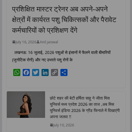
प्रशिक्षित मास्टर ट्रेनर अब अपने-अपने
क्षेत्रों में कार्यरत पशु चिकित्सकों और पैरावेट
कर्मचारियों को प्रशिक्षण देंगे
July 16, 2026
Anil jaiswal
लखनऊ: 16 जुलाई, 2026 पशुओं से इंसानों में फैलने वाली बीमारियों
(जुनोटिक रोगों) और नए उभरते पशु रोगों के
W
F
T
L
C
S
h
a
w
i
o
h
a
c
i
n
p
a
t
e
t
k
y
r
छोटे शहर की बेटी हर्षिता साहू ने जीता मिस
s
b
t
e
L
e
यूनिवर्स मध्य प्रदेश 2026 का ताज ,अब मिस
A
o
e
d
i
यूनिवर्स इंडिया 2026 के ग्रैंड फिनाले में दिखाएंगी
p
o
r
I
n
अपना जलवा !!
p
k
n
k
July 10, 2026