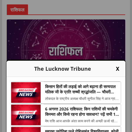
राशिफल
X
The Lucknow Tribune
किसान हितों की लड़ाई को आगे बढ़ाना ही सत्यपाल
धर्म
राशिफल
लाइफस्टाइल
मलिक जी के प्रति सच्ची श्रद्धांजलि — चौधरी
सुनील सिंह
लोकदल के राष्ट्रीय अध्यक्ष चौधरी सुनील सिंह ने आज ग्राम
6 अगस्त 2026 राशिफल: किन राशियों की
हिंगुवां, जनपद बागपत में किसान नेता एवं जम्मू-कश्मीर के पूर्व
6 अगस्त 2026 राशिफल: किन राशियों की चमकेगी
The post किसान हितों की लड़ाई को आगे बढ़ाना ही
चमकेगी किस्मत और किसे रहना होगा
किस्मत और किसे रहना होगा सावधान? पढ़ें सभी 12
सत्यपाल मलिक जी के प्रति सच्ची श्रद्धांजलि — चौधरी
राशियों का हाल
मेष राशि आज आपके अंदर काम करने की अच्छी ऊर्जा रहेगी।
सावधान? पढ़ें सभी 12 राशियों का हाल
सुनील सिंह appeared first on The L...
सुबह से ही मन करेगा कि सब जल्दी-जल्दी निपटा The post
महात्मा ज्योतिबा फुले रोहिलखंड विश्वविद्यालय, बरेली