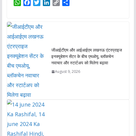
W
F
T
L
C
S
h
a
w
i
o
h
a
c
i
n
p
a
t
e
t
k
y
r
s
b
t
e
L
e
A
o
e
d
i
p
o
r
I
n
जीआईटीएम और आईआईएम लखनऊ एंटरप्राइज
p
k
n
k
इनक्यूबेशन सेंटर के बीच एमओयू, ब्लॉकचेन
नवाचार और स्टार्टअप को मिलेगा बढ़ावा
August 9, 2026