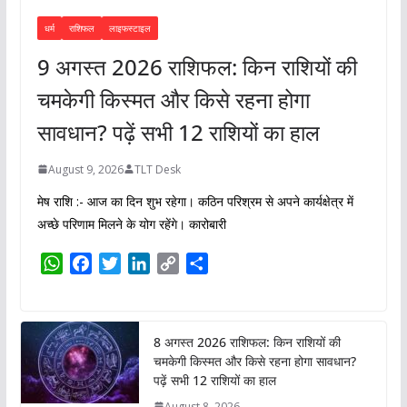
धर्म
राशिफल
लाइफस्टाइल
9 अगस्त 2026 राशिफल: किन राशियों की
चमकेगी किस्मत और किसे रहना होगा
सावधान? पढ़ें सभी 12 राशियों का हाल
August 9, 2026
TLT Desk
मेष राशि :- आज का दिन शुभ रहेगा। कठिन परिश्रम से अपने कार्यक्षेत्र में
अच्छे परिणाम मिलने के योग रहेंगे। कारोबारी
W
F
T
L
C
S
h
a
w
i
o
h
a
c
i
n
p
a
t
e
t
k
y
r
8 अगस्त 2026 राशिफल: किन राशियों की
s
b
t
e
L
e
चमकेगी किस्मत और किसे रहना होगा सावधान?
A
o
e
d
i
पढ़ें सभी 12 राशियों का हाल
p
o
r
I
n
August 8, 2026