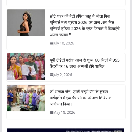
a
c
i
n
p
a
t
e
t
k
y
r
छोटे शहर की बेटी हर्षिता साहू ने जीता मिस
s
b
t
e
L
e
यूनिवर्स मध्य प्रदेश 2026 का ताज ,अब मिस
A
o
e
d
i
यूनिवर्स इंडिया 2026 के ग्रैंड फिनाले में दिखाएंगी
p
o
r
I
n
अपना जलवा !!
p
k
n
k
July 10, 2026
यूपी टीईटी परीक्षा आज से शुरू, 60 जिलों में 955
केंद्रों पर 16 लाख अभ्यर्थी होंगे शामिल
July 2, 2026
डॉ अलका जैन, एमडी स्त्री रोग के कुशल
मार्गदर्शन में एक पैप स्मीयर परीक्षण शिविर का
आयोजन किया।
May 18, 2026