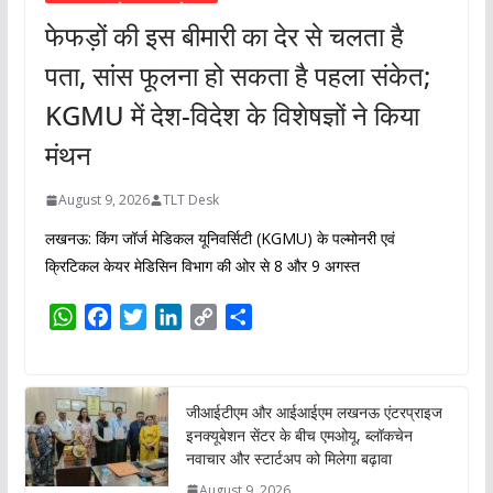
फेफड़ों की इस बीमारी का देर से चलता है
पता, सांस फूलना हो सकता है पहला संकेत;
KGMU में देश-विदेश के विशेषज्ञों ने किया
मंथन
August 9, 2026
TLT Desk
लखनऊ: किंग जॉर्ज मेडिकल यूनिवर्सिटी (KGMU) के पल्मोनरी एवं
क्रिटिकल केयर मेडिसिन विभाग की ओर से 8 और 9 अगस्त
W
F
T
L
C
S
h
a
w
i
o
h
a
c
i
n
p
a
t
e
t
k
y
r
जीआईटीएम और आईआईएम लखनऊ एंटरप्राइज
s
b
t
e
L
e
इनक्यूबेशन सेंटर के बीच एमओयू, ब्लॉकचेन
A
o
e
d
i
नवाचार और स्टार्टअप को मिलेगा बढ़ावा
p
o
r
I
n
August 9, 2026