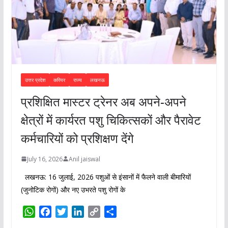
उत्तर प्रदेश
करियर
राज्य
लखनऊ
प्रशिक्षित मास्टर ट्रेनर अब अपने-अपने
क्षेत्रों में कार्यरत पशु चिकित्सकों और पैरावेट
कर्मचारियों को प्रशिक्षण देंगे
July 16, 2026
Anil jaiswal
लखनऊ: 16 जुलाई, 2026 पशुओं से इंसानों में फैलने वाली बीमारियों
(जुनोटिक रोगों) और नए उभरते पशु रोगों के
W
F
T
L
C
S
h
a
w
i
o
h