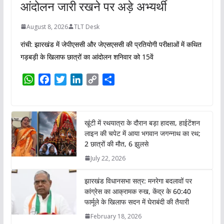
आंदोलन जारी रखने पर अड़े अभ्यर्थी
August 8, 2026
TLT Desk
रांची: झारखंड में जेपीएससी और जेएसएससी की प्रतियोगी परीक्षाओं में कथित
गड़बड़ी के खिलाफ छात्रों का आंदोलन शनिवार को 15वें
W
F
T
L
C
S
h
a
w
i
o
h
a
c
i
n
p
a
t
e
t
k
y
r
खूंटी में रथयात्रा के दौरान बड़ा हादसा, हाईटेंशन
s
b
t
e
L
e
लाइन की चपेट में आया भगवान जगन्नाथ का रथ;
A
o
e
d
i
2 छात्रों की मौत, 6 झुलसे
p
o
r
I
n
July 22, 2026
p
k
n
k
झारखंड विधानसभा सत्र: मनरेगा बदलावों पर
कांग्रेस का आक्रामक रुख, केंद्र के 60:40
फार्मूले के खिलाफ सदन में घेराबंदी की तैयारी
February 18, 2026