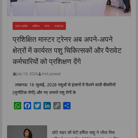
उत्तर प्रदेश
करियर
राज्य
लखनऊ
प्रशिक्षित मास्टर ट्रेनर अब अपने-अपने
क्षेत्रों में कार्यरत पशु चिकित्सकों और पैरावेट
कर्मचारियों को प्रशिक्षण देंगे
July 16, 2026
Anil jaiswal
लखनऊ: 16 जुलाई, 2026 पशुओं से इंसानों में फैलने वाली बीमारियों
(जुनोटिक रोगों) और नए उभरते पशु रोगों के
W
F
T
L
C
S
h
a
w
i
o
h
a
c
i
n
p
a
t
e
t
k
y
r
छोटे शहर की बेटी हर्षिता साहू ने जीता मिस
s
b
t
e
L
e