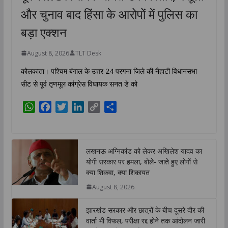
और चुनाव बाद हिंसा के आरोपों में पुलिस का
बड़ा एक्शन
August 8, 2026
TLT Desk
कोलकाता। पश्चिम बंगाल के उत्तर 24 परगना जिले की नैहाटी विधानसभा
सीट से पूर्व तृणमूल कांग्रेस विधायक सनत डे को
W
F
T
L
C
S
h
a
w
i
o
h
a
c
i
n
p
a
t
e
t
k
y
r
लखनऊ अग्निकांड को लेकर अखिलेश यादव का
s
b
t
e
L
e
योगी सरकार पर हमला, बोले- जाते हुए लोगों से
A
o
e
d
i
क्या शिकवा, क्या शिकायत
p
o
r
I
n
August 8, 2026
p
k
n
k
झारखंड सरकार और छात्रों के बीच दूसरे दौर की
वार्ता भी विफल, परीक्षा रद्द होने तक आंदोलन जारी