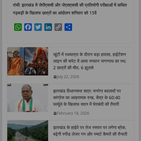
रांची: झारखंड में जेपीएससी और जेएसएससी की प्रतियोगी परीक्षाओं में कथित
गड़बड़ी के खिलाफ छात्रों का आंदोलन शनिवार को 15वें
W
F
T
L
C
S
h
a
w
i
o
h
a
c
i
n
p
a
t
e
t
k
y
r
खूंटी में रथयात्रा के दौरान बड़ा हादसा, हाईटेंशन
s
b
t
e
L
e
लाइन की चपेट में आया भगवान जगन्नाथ का रथ;
A
o
e
d
i
2 छात्रों की मौत, 6 झुलसे
p
o
r
I
n
July 22, 2026
p
k
n
k
झारखंड विधानसभा सत्र: मनरेगा बदलावों पर
कांग्रेस का आक्रामक रुख, केंद्र के 60:40
फार्मूले के खिलाफ सदन में घेराबंदी की तैयारी
February 18, 2026
झारखंड के हाईवे पर तेज रफ्तार पर लगेगा ब्रेक,
बढ़ेगी स्पीड लेजर गन और स्मार्ट कैमरों की तैनाती