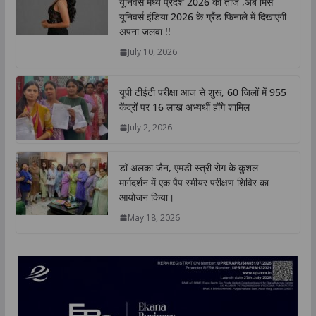
यूनिवर्स मध्य प्रदेश 2026 का ताज ,अब मिस
A
o
e
d
i
यूनिवर्स इंडिया 2026 के ग्रैंड फिनाले में दिखाएंगी
p
o
r
I
n
अपना जलवा !!
p
k
n
k
July 10, 2026
यूपी टीईटी परीक्षा आज से शुरू, 60 जिलों में 955
केंद्रों पर 16 लाख अभ्यर्थी होंगे शामिल
July 2, 2026
डॉ अलका जैन, एमडी स्त्री रोग के कुशल
मार्गदर्शन में एक पैप स्मीयर परीक्षण शिविर का
आयोजन किया।
May 18, 2026