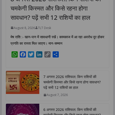
चमकेगी किस्मत और किसे रहना होगा
सावधान? पढ़ें सभी 12 राशियों का हाल
August 8, 2026
TLT Desk
मेष राशि :- खान-पान में सावधानी रखें। कामकाज में आ रहा अवरोध दूर होकर
प्रगति का रास्ता मिल जाएगा। मान-सम्मान
W
F
T
L
C
S
h
a
w
i
o
h
a
c
i
n
p
a
t
e
t
k
y
r
7 अगस्त 2026 राशिफल: किन राशियों की
s
b
t
e
L
e
चमकेगी किस्मत और किसे रहना होगा सावधान?
A
o
e
d
i
पढ़ें सभी 12 राशियों का हाल
p
o
r
I
n
August 7, 2026
p
k
n
k
6 अगस्त 2026 राशिफल: किन राशियों की
चमकेगी किस्मत और किसे रहना होगा सावधान?