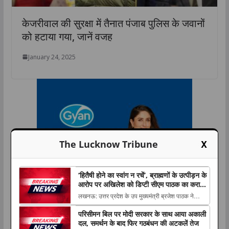
केजरीवाल की सुरक्षा में तैनात पंजाब पुलिस के जवानों
को हटाया गया, जानें वजह
January 24, 2025
X
The Lucknow Tribune
‘हितैषी होने का स्वांग न रचें’, ब्राह्मणों के उत्पीड़न के
आरोप पर अखिलेश को डिप्टी सीएम पाठक का करारा
जवाब
लखनऊ: उत्तर प्रदेश के उप मुख्यमंत्री ब्रजेश पाठक ने
समाजवादी पार्टी प्रमुख अखिलेश यादव के भाजपा पर ब्राह्मणों
परिसीमन बिल पर मोदी सरकार के साथ आया अकाली
के उत्पीड़न The post ‘हितैषी होने का स्वांग न रचें’, ब्राह्मणों
दल, समर्थन के बाद फिर गठबंधन की अटकलें तेज
के उत्पीड़न के आरोप पर अखिलेश को डिप्टी सीएम पाठक का