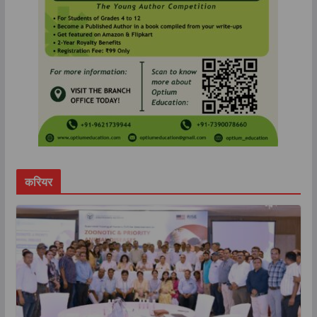
करियर