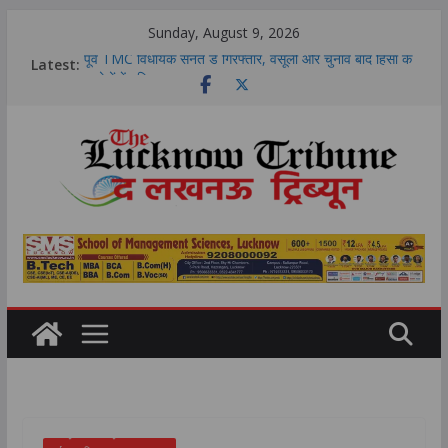
Skip
Sunday, August 9, 2026
to
Latest:
पूर्व TMC विधायक सनत डे गिरफ्तार, वसूली और चुनाव बाद हिंसा के
आरोपों में पुलिस का बड़ा एक्शन
content
लखनऊ अग्निकांड को लेकर अखिलेश यादव का योगी सरकार पर
हमला, बोले- जाते हुए लोगों से क्या शिकवा, क्या शिकायत
फेफड़ों की इस बीमारी का देर से चलता है पता, सांस फूलना हो सकता
है पहला संकेत; KGMU में देश-विदेश के विशेषज्ञों ने किया मंथन
जीआईटीएम और आईआईएम लखनऊ एंटरप्राइज इनक्यूबेशन सेंटर के
बीच एमओयू, ब्लॉकचेन नवाचार और स्टार्टअप को मिलेगा बढ़ावा
9 अगस्त 2026 राशिफल: किन राशियों की चमकेगी किस्मत और किसे
रहना होगा सावधान? पढ़ें सभी 12 राशियों का हाल