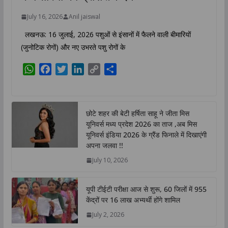
July 16, 2026
Anil jaiswal
लखनऊ: 16 जुलाई, 2026 पशुओं से इंसानों में फैलने वाली बीमारियों
(जुनोटिक रोगों) और नए उभरते पशु रोगों के
W
F
T
L
C
S
h
a
w
i
o
h
a
c
i
n
p
a
t
e
t
k
y
r
छोटे शहर की बेटी हर्षिता साहू ने जीता मिस
s
b
t
e
L
e
यूनिवर्स मध्य प्रदेश 2026 का ताज ,अब मिस
A
o
e
d
i
यूनिवर्स इंडिया 2026 के ग्रैंड फिनाले में दिखाएंगी
p
o
r
I
n
अपना जलवा !!
p
k
n
k
July 10, 2026
यूपी टीईटी परीक्षा आज से शुरू, 60 जिलों में 955
केंद्रों पर 16 लाख अभ्यर्थी होंगे शामिल
July 2, 2026