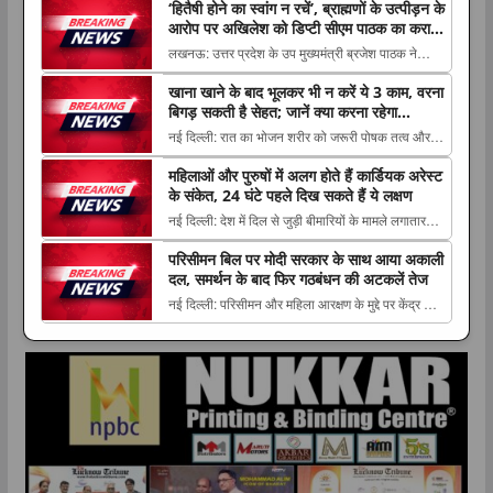
h
a
w
i
o
h
‘हितैषी होने का स्वांग न रचें’, ब्राह्मणों के उत्पीड़न के
आरोप पर अखिलेश को डिप्टी सीएम पाठक का करारा
a
c
i
n
p
a
जवाब
लखनऊ: उत्तर प्रदेश के उप मुख्यमंत्री ब्रजेश पाठक ने
t
e
t
k
y
r
7 अगस्त 2026 राशिफल: किन राशियों की
समाजवादी पार्टी प्रमुख अखिलेश यादव के भाजपा पर ब्राह्मणों
s
b
t
e
L
e
खाना खाने के बाद भूलकर भी न करें ये 3 काम, वरना
चमकेगी किस्मत और किसे रहना होगा सावधान?
के उत्पीड़न The post ‘हितैषी होने का स्वांग न रचें’, ब्राह्मणों
A
o
e
d
i
बिगड़ सकती है सेहत; जानें क्या करना रहेगा
पढ़ें सभी 12 राशियों का हाल
के उत्पीड़न के आरोप पर अखिलेश को डिप्टी सीएम पाठक का
फायदेमंद
p
o
r
I
n
नई दिल्ली: रात का भोजन शरीर को जरूरी पोषक तत्व और
करारा जवाब ...
August 7, 2026
ऊर्जा देने में अहम भूमिका निभाता है, लेकिन खाना The post
p
k
n
k
महिलाओं और पुरुषों में अलग होते हैं कार्डियक अरेस्ट
खाना खाने के बाद भूलकर भी न करें ये 3 काम, वरना बिगड़
के संकेत, 24 घंटे पहले दिख सकते हैं ये लक्षण
सकती है सेहत; जानें क्या करना रहेगा फायदेमंद appeared
6 अगस्त 2026 राशिफल: किन राशियों की
नई दिल्ली: देश में दिल से जुड़ी बीमारियों के मामले लगातार
first on The Lucknow Tribune. ...
चमकेगी किस्मत और किसे रहना होगा सावधान?
सामने आ रहे हैं। कार्डियक अरेस्ट और हार्ट अटैक The
परिसीमन बिल पर मोदी सरकार के साथ आया अकाली
पढ़ें सभी 12 राशियों का हाल
post महिलाओं और पुरुषों में अलग होते हैं कार्डियक अरेस्ट
दल, समर्थन के बाद फिर गठबंधन की अटकलें तेज
के संकेत, 24 घंटे पहले दिख सकते हैं ये लक्षण appeared
August 6, 2026
नई दिल्ली: परिसीमन और महिला आरक्षण के मुद्दे पर केंद्र की
first on The Lucknow Tribune. ...
मोदी सरकार को शिरोमणि अकाली दल का समर्थन मिल The
post परिसीमन बिल पर मोदी सरकार के साथ आया अकाली
दल, समर्थन के बाद फिर गठबंधन की अटकलें तेज
appeared first on The Lucknow Tribune. ...