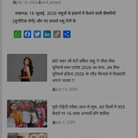
July 16, 2026
Anil jaiswal
लखनऊ: 16 जुलाई, 2026 पशुओं से इंसानों में फैलने वाली बीमारियों
(जुनोटिक रोगों) और नए उभरते पशु रोगों के
W
F
T
L
C
S
h
a
w
i
o
h
a
c
i
n
p
a
t
e
t
k
y
r
छोटे शहर की बेटी हर्षिता साहू ने जीता मिस
s
b
t
e
L
e
यूनिवर्स मध्य प्रदेश 2026 का ताज ,अब मिस
A
o
e
d
i
यूनिवर्स इंडिया 2026 के ग्रैंड फिनाले में दिखाएंगी
p
o
r
I
n
अपना जलवा !!
p
k
n
k
July 10, 2026
यूपी टीईटी परीक्षा आज से शुरू, 60 जिलों में 955
केंद्रों पर 16 लाख अभ्यर्थी होंगे शामिल
July 2, 2026