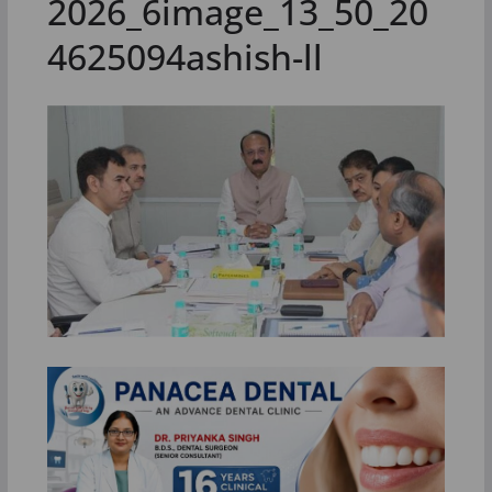
2026_6image_13_50_20
4625094ashish-ll