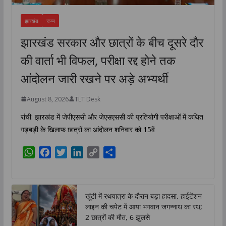
झारखंड
राज्य
झारखंड सरकार और छात्रों के बीच दूसरे दौर
की वार्ता भी विफल, परीक्षा रद्द होने तक
आंदोलन जारी रखने पर अड़े अभ्यर्थी
August 8, 2026
TLT Desk
रांची: झारखंड में जेपीएससी और जेएसएससी की प्रतियोगी परीक्षाओं में कथित
गड़बड़ी के खिलाफ छात्रों का आंदोलन शनिवार को 15वें
W
F
T
L
C
S
h
a
w
i
o
h
a
c
i
n
p
a
t
e
t
k
y
r
खूंटी में रथयात्रा के दौरान बड़ा हादसा, हाईटेंशन
s
b
t
e
L
e
लाइन की चपेट में आया भगवान जगन्नाथ का रथ;
A
o
e
d
i
2 छात्रों की मौत, 6 झुलसे
p
o
r
I
n