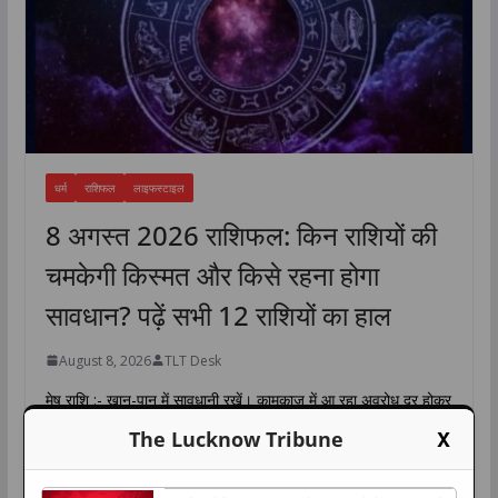
धर्म
राशिफल
लाइफस्टाइल
8 अगस्त 2026 राशिफल: किन राशियों की
चमकेगी किस्मत और किसे रहना होगा
सावधान? पढ़ें सभी 12 राशियों का हाल
August 8, 2026
TLT Desk
मेष राशि :- खान-पान में सावधानी रखें। कामकाज में आ रहा अवरोध दूर होकर
प्रगति का रास्ता मिल जाएगा। मान-सम्मान
X
The Lucknow Tribune
W
F
T
L
C
S