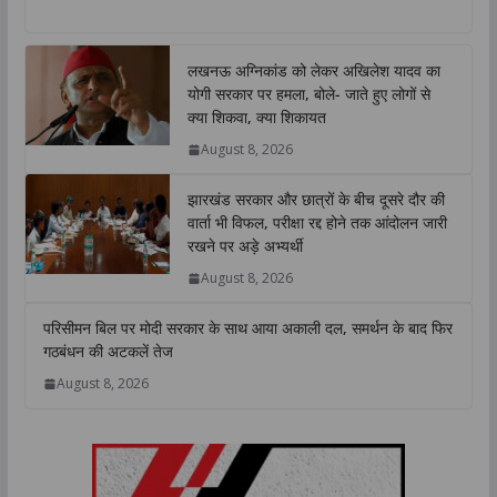
h
a
w
i
o
h
a
c
i
n
p
a
t
e
t
k
y
r
लखनऊ अग्निकांड को लेकर अखिलेश यादव का
s
b
t
e
L
e
योगी सरकार पर हमला, बोले- जाते हुए लोगों से
A
o
e
d
i
क्या शिकवा, क्या शिकायत
p
o
r
I
n
August 8, 2026
p
k
n
k
झारखंड सरकार और छात्रों के बीच दूसरे दौर की
वार्ता भी विफल, परीक्षा रद्द होने तक आंदोलन जारी
रखने पर अड़े अभ्यर्थी
August 8, 2026
परिसीमन बिल पर मोदी सरकार के साथ आया अकाली दल, समर्थन के बाद फिर
गठबंधन की अटकलें तेज
August 8, 2026