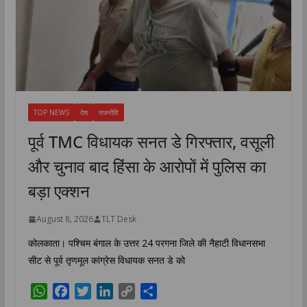
TOP NEWS
देश
राजनीति
पूर्व TMC विधायक सनत डे गिरफ्तार, वसूली
और चुनाव बाद हिंसा के आरोपों में पुलिस का
बड़ा एक्शन
August 8, 2026
TLT Desk
कोलकाता। पश्चिम बंगाल के उत्तर 24 परगना जिले की नैहाटी विधानसभा
सीट से पूर्व तृणमूल कांग्रेस विधायक सनत डे को
W
F
T
L
C
S