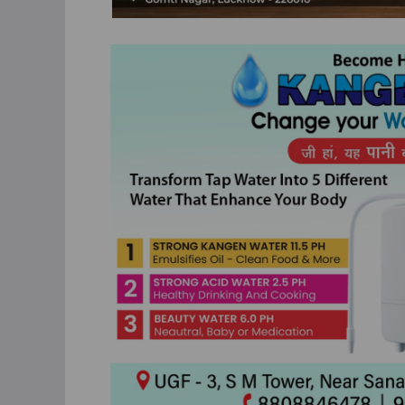
TOP NEWS
उत्तर प्रदेश
राज्य
लखनऊ
लखनऊ: यूपी फार्मेसी कॉल
फार्मा इंडस्ट्रीज वेलफेयर
एसोसिएशन की आम सभा स
PCI अध्यक्ष डॉ. मंतु पटेल
वर्चुअल संबोधन में दिए 
July 30, 2026
TLT Desk