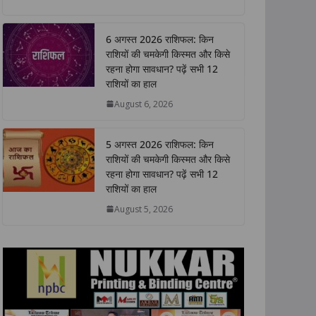
a
c
i
n
p
a
t
e
t
k
y
r
6 अगस्त 2026 राशिफल: किन
s
b
t
e
L
e
राशियों की चमकेगी किस्मत और किसे
A
o
e
d
i
रहना होगा सावधान? पढ़ें सभी 12
p
o
r
I
n
राशियों का हाल
p
k
n
k
August 6, 2026
5 अगस्त 2026 राशिफल: किन
राशियों की चमकेगी किस्मत और किसे
रहना होगा सावधान? पढ़ें सभी 12
राशियों का हाल
August 5, 2026