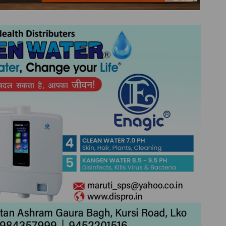
ेज एवं
TOP NEWS
उत्तर प्रदेश
लखनऊ
ंपन्न,
किरण फाउंडेशन के “एक पौधा माँ के
 ने
नाम” अभियान के तहत पौधारोपण
अहम सुझाव
एवं शिक्षण सामग्री वितरण सम्पन्न
July 31, 2026
TLT Desk