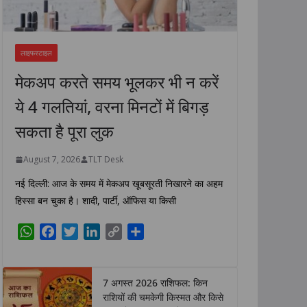
लाइफस्टाइल
मेकअप करते समय भूलकर भी न करें
ये 4 गलतियां, वरना मिनटों में बिगड़
सकता है पूरा लुक
August 7, 2026
TLT Desk
नई दिल्ली: आज के समय में मेकअप खूबसूरती निखारने का अहम
हिस्सा बन चुका है। शादी, पार्टी, ऑफिस या किसी
W
F
T
L
C
S
h
a
w
i
o
h
a
c
i
n
p
a
t
e
t
k
y
r
7 अगस्त 2026 राशिफल: किन
s
b
t
e
L
e
राशियों की चमकेगी किस्मत और किसे