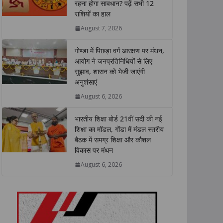
रहना होगा सावधान? पढ़ें सभी 12
A
o
e
d
i
राशियों का हाल
p
o
r
I
n
p
k
n
k
August 7, 2026
गोण्डा में पिछड़ा वर्ग आरक्षण पर मंथन,
आयोग ने जनप्रतिनिधियों से लिए
सुझाव, शासन को भेजी जाएंगी
अनुशंसाएं
August 6, 2026
भारतीय शिक्षा बोर्ड 21वीं सदी की नई
शिक्षा का मॉडल, गोंडा में मंडल स्तरीय
बैठक में समग्र शिक्षा और कौशल
विकास पर मंथन
August 6, 2026