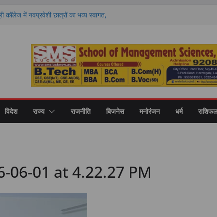
 की नई शिक्षा का मॉडल, गोंडा में मंडल स्तरीय बैठक में
ास पर मंथन
री कॉलेज में नवप्रवेशी छात्रों का भव्य स्वागत,
र और उच्च शिक्षा का मिला मार्गदर्शन
करें ये 4 गलतियां, वरना मिनटों में बिगड़ सकता है
 राशियों की चमकेगी किस्मत और किसे रहना होगा
ों का हाल
ण पर मंथन, आयोग ने जनप्रतिनिधियों से लिए सुझाव,
ाएं
विदेश
राज्य
राजनीति
बिजनेस
मनोरंजन
धर्म
राशिफ
-06-01 at 4.22.27 PM