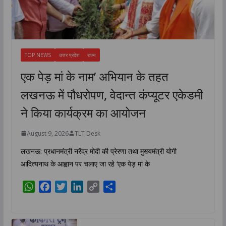
TOP NEWS
उत्तर प्रदेश
राज्य
एक पेड़ मां के नाम’ अभियान के तहत
लखनऊ में पौधरोपण, वेदान्त कंप्यूटर एकेडमी
ने किया कार्यक्रम का आयोजन
August 9, 2026
TLT Desk
लखनऊ: प्रधानमंत्री नरेंद्र मोदी की प्रेरणा तथा मुख्यमंत्री योगी
आदित्यनाथ के आह्वान पर चलाए जा रहे ‘एक पेड़ मां के
W
F
T
L
C
S
h
a
w
i
o
h
a
c
i
n
p
a
t
e
t
k
y
r