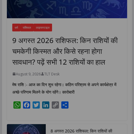
धर्म
राशिफल
लाइफस्टाइल
9 अगस्त 2026 राशिफल: किन राशियों की
चमकेगी किस्मत और किसे रहना होगा
सावधान? पढ़ें सभी 12 राशियों का हाल
August 9, 2026
TLT Desk
मेष राशि :- आज का दिन शुभ रहेगा। कठिन परिश्रम से अपने कार्यक्षेत्र में
अच्छे परिणाम मिलने के योग रहेंगे। कारोबारी
W
F
T
L
C
S
h
a
w
i
o
h
a
c
i
n
p
a
t
e
t
k
y
r
8 अगस्त 2026 राशिफल: किन राशियों की
s
b
t
e
L
e