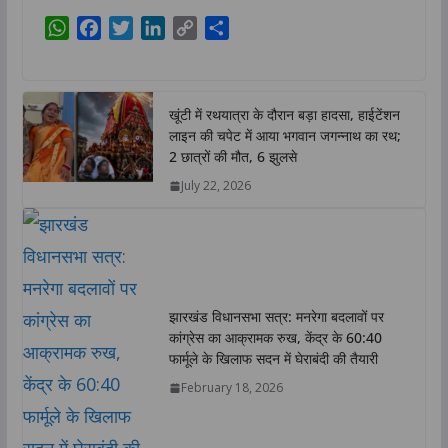
W
F
T
L
C
S
h
a
w
i
o
h
a
c
i
n
p
a
t
e
t
k
y
r
खूंटी में रथयात्रा के दौरान बड़ा हादसा, हाईटेंशन
s
b
t
e
L
e
लाइन की चपेट में आया भगवान जगन्नाथ का रथ;
A
o
e
d
i
2 छात्रों की मौत, 6 झुलसे
p
o
r
I
n
July 22, 2026
p
k
n
k
झारखंड विधानसभा सत्र: मनरेगा बदलावों पर
कांग्रेस का आक्रामक रुख, केंद्र के 60:40
फार्मूले के खिलाफ सदन में घेराबंदी की तैयारी
February 18, 2026