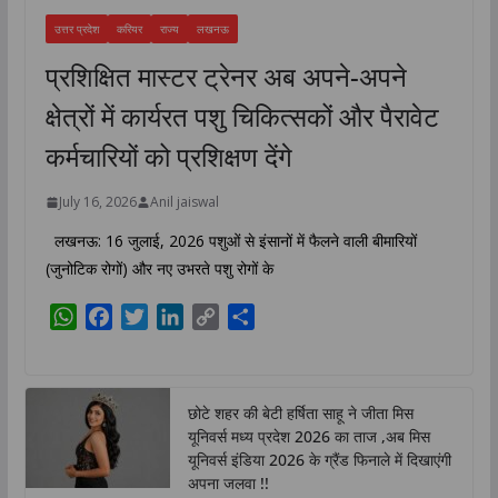
उत्तर प्रदेश
करियर
राज्य
लखनऊ
प्रशिक्षित मास्टर ट्रेनर अब अपने-अपने
क्षेत्रों में कार्यरत पशु चिकित्सकों और पैरावेट
कर्मचारियों को प्रशिक्षण देंगे
July 16, 2026
Anil jaiswal
लखनऊ: 16 जुलाई, 2026 पशुओं से इंसानों में फैलने वाली बीमारियों
(जुनोटिक रोगों) और नए उभरते पशु रोगों के
W
F
T
L
C
S
h
a
w
i
o
h
a
c
i
n
p
a
t
e
t
k
y
r
छोटे शहर की बेटी हर्षिता साहू ने जीता मिस
s
b
t
e
L
e
यूनिवर्स मध्य प्रदेश 2026 का ताज ,अब मिस
A
o
e
d
i
यूनिवर्स इंडिया 2026 के ग्रैंड फिनाले में दिखाएंगी
p
o
r
I
n
अपना जलवा !!