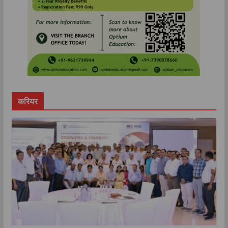
करियर