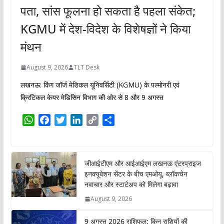
पता, सांस फूलना हो सकता है पहला संकेत;
KGMU में देश-विदेश के विशेषज्ञों ने किया
मंथन
August 9, 2026
TLT Desk
लखनऊ: किंग जॉर्ज मेडिकल यूनिवर्सिटी (KGMU) के पल्मोनरी एवं
क्रिटिकल केयर मेडिसिन विभाग की ओर से 8 और 9 अगस्त
W
F
T
L
C
S
h
a
w
i
o
h
a
c
i
n
p
a
t
e
t
k
y
r
जीआईटीएम और आईआईएम लखनऊ एंटरप्राइज
s
b
t
e
L
e
इनक्यूबेशन सेंटर के बीच एमओयू, ब्लॉकचेन
A
o
e
d
i
नवाचार और स्टार्टअप को मिलेगा बढ़ावा
p
o
r
I
n
August 9, 2026
p
k
n
k
9 अगस्त 2026 राशिफल: किन राशियों की