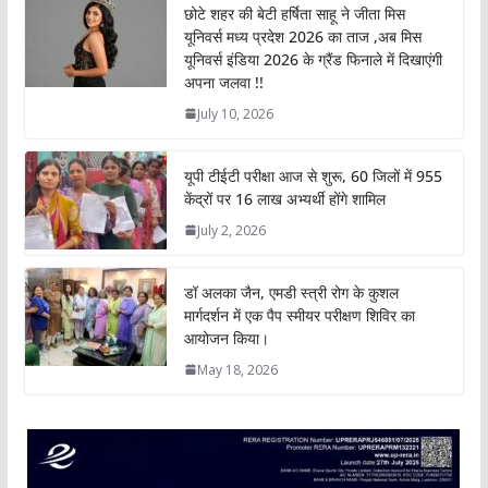
छोटे शहर की बेटी हर्षिता साहू ने जीता मिस
s
b
t
e
L
e
यूनिवर्स मध्य प्रदेश 2026 का ताज ,अब मिस
A
o
e
d
i
यूनिवर्स इंडिया 2026 के ग्रैंड फिनाले में दिखाएंगी
p
o
r
I
n
अपना जलवा !!
p
k
n
k
July 10, 2026
यूपी टीईटी परीक्षा आज से शुरू, 60 जिलों में 955
केंद्रों पर 16 लाख अभ्यर्थी होंगे शामिल
July 2, 2026
डॉ अलका जैन, एमडी स्त्री रोग के कुशल
मार्गदर्शन में एक पैप स्मीयर परीक्षण शिविर का
आयोजन किया।
May 18, 2026