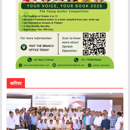
करियर