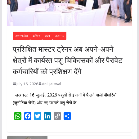
उत्तर प्रदेश
करियर
राज्य
लखनऊ
प्रशिक्षित मास्टर ट्रेनर अब अपने-अपने
क्षेत्रों में कार्यरत पशु चिकित्सकों और पैरावेट
कर्मचारियों को प्रशिक्षण देंगे
July 16, 2026
Anil jaiswal
लखनऊ: 16 जुलाई, 2026 पशुओं से इंसानों में फैलने वाली बीमारियों
(जुनोटिक रोगों) और नए उभरते पशु रोगों के
W
F
T
L
C
S
h
a
w
i
o
h
a
c
i
n
p
a
t
e
t
k
y
r