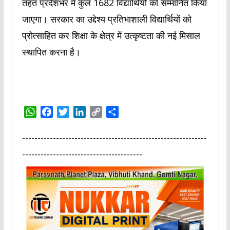
तहत प्रदेशभर में कुल 1682 विद्यार्थियों को सम्मानित किया
जाएगा। सरकार का उद्देश्य प्रतिभाशाली विद्यार्थियों को
प्रोत्साहित कर शिक्षा के क्षेत्र में उत्कृष्टता की नई मिसाल
स्थापित करना है।
W
F
T
L
C
S
h
a
w
i
o
h
a
c
i
n
p
a
------------------------------------------------------------
t
e
t
k
y
r
---------------------------------------
s
b
t
e
L
e
A
o
e
d
i
p
o
r
I
n
p
k
n
k