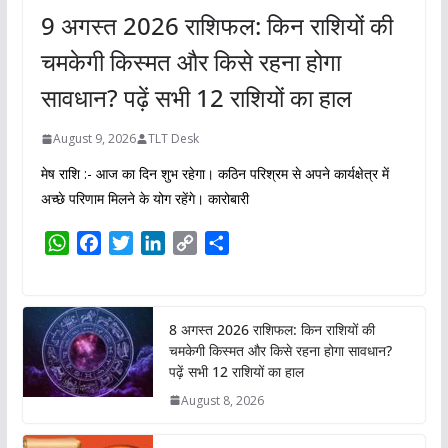
9 अगस्त 2026 राशिफल: किन राशियों की
चमकेगी किस्मत और किसे रहना होगा
सावधान? पढ़ें सभी 12 राशियों का हाल
August 9, 2026
TLT Desk
मेष राशि :- आज का दिन शुभ रहेगा। कठिन परिश्रम से अपने कार्यक्षेत्र में
अच्छे परिणाम मिलने के योग रहेंगे। कारोबारी
W
F
T
L
C
S
h
a
w
i
o
h
a
c
i
n
p
a
t
e
t
k
y
r
8 अगस्त 2026 राशिफल: किन राशियों की
s
b
t
e
L
e
चमकेगी किस्मत और किसे रहना होगा सावधान?
A
o
e
d
i
पढ़ें सभी 12 राशियों का हाल
p
o
r
I
n
August 8, 2026
p
k
n
k