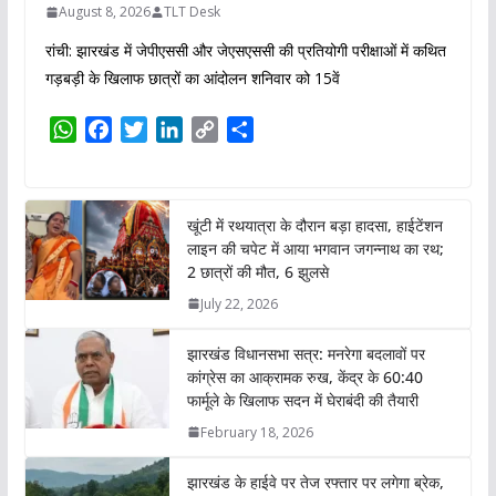
August 8, 2026
TLT Desk
रांची: झारखंड में जेपीएससी और जेएसएससी की प्रतियोगी परीक्षाओं में कथित
गड़बड़ी के खिलाफ छात्रों का आंदोलन शनिवार को 15वें
W
F
T
L
C
S
h
a
w
i
o
h
a
c
i
n
p
a
t
e
t
k
y
r
खूंटी में रथयात्रा के दौरान बड़ा हादसा, हाईटेंशन
s
b
t
e
L
e
लाइन की चपेट में आया भगवान जगन्नाथ का रथ;
A
o
e
d
i
2 छात्रों की मौत, 6 झुलसे
p
o
r
I
n
July 22, 2026
p
k
n
k
झारखंड विधानसभा सत्र: मनरेगा बदलावों पर
कांग्रेस का आक्रामक रुख, केंद्र के 60:40
फार्मूले के खिलाफ सदन में घेराबंदी की तैयारी
February 18, 2026
झारखंड के हाईवे पर तेज रफ्तार पर लगेगा ब्रेक,