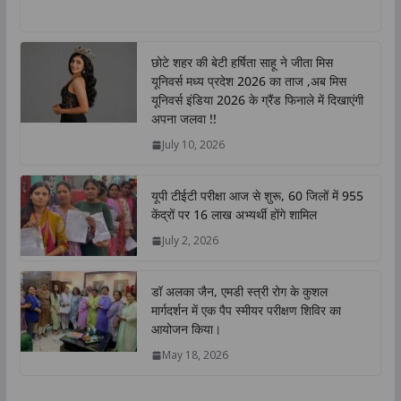
h
a
w
i
o
h
a
c
i
n
p
a
t
e
t
k
y
r
छोटे शहर की बेटी हर्षिता साहू ने जीता मिस
s
b
t
e
L
e
यूनिवर्स मध्य प्रदेश 2026 का ताज ,अब मिस
A
o
e
d
i
यूनिवर्स इंडिया 2026 के ग्रैंड फिनाले में दिखाएंगी
p
o
r
I
n
अपना जलवा !!
p
k
n
k
July 10, 2026
यूपी टीईटी परीक्षा आज से शुरू, 60 जिलों में 955
केंद्रों पर 16 लाख अभ्यर्थी होंगे शामिल
July 2, 2026
डॉ अलका जैन, एमडी स्त्री रोग के कुशल
मार्गदर्शन में एक पैप स्मीयर परीक्षण शिविर का
आयोजन किया।
May 18, 2026