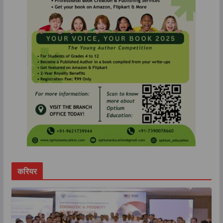
करियर