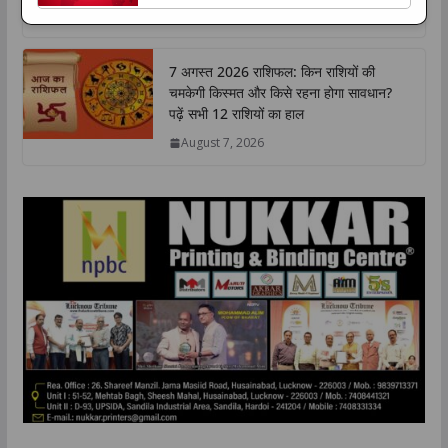
p
o
r
I
n
समाजवादी पार्टी प्रमुख अखिलेश यादव के भाजपा पर ब्राह्मणों
August 8, 2026
p
k
n
k
के उत्पीड़न The post ‘हितैषी होने का स्वांग न रचें’, ब्राह्मणों
के उत्पीड़न के आरोप पर अखिलेश को डिप्टी सीएम पाठक का
7 अगस्त 2026 राशिफल: किन राशियों की
करारा जवाब ...
चमकेगी किस्मत और किसे रहना होगा सावधान?
पढ़ें सभी 12 राशियों का हाल
August 7, 2026