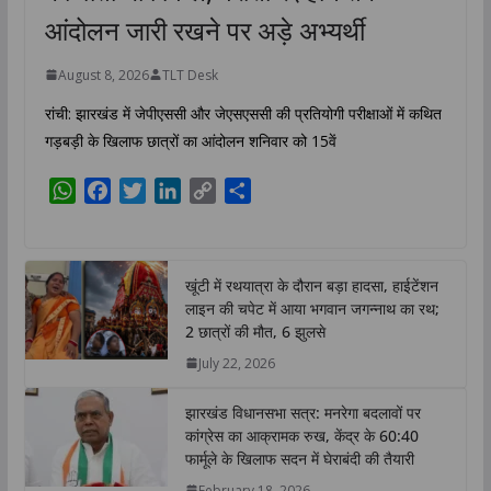
आंदोलन जारी रखने पर अड़े अभ्यर्थी
August 8, 2026
TLT Desk
रांची: झारखंड में जेपीएससी और जेएसएससी की प्रतियोगी परीक्षाओं में कथित
गड़बड़ी के खिलाफ छात्रों का आंदोलन शनिवार को 15वें
W
F
T
L
C
S
h
a
w
i
o
h
a
c
i
n
p
a
t
e
t
k
y
r
खूंटी में रथयात्रा के दौरान बड़ा हादसा, हाईटेंशन
s
b
t
e
L
e
लाइन की चपेट में आया भगवान जगन्नाथ का रथ;
A
o
e
d
i
2 छात्रों की मौत, 6 झुलसे
p
o
r
I
n
July 22, 2026
p
k
n
k
झारखंड विधानसभा सत्र: मनरेगा बदलावों पर
कांग्रेस का आक्रामक रुख, केंद्र के 60:40
फार्मूले के खिलाफ सदन में घेराबंदी की तैयारी