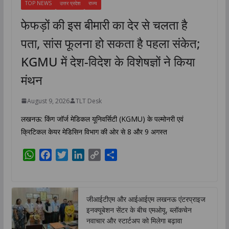
TOP NEWS
उत्तर प्रदेश
राज्य
फेफड़ों की इस बीमारी का देर से चलता है
पता, सांस फूलना हो सकता है पहला संकेत;
KGMU में देश-विदेश के विशेषज्ञों ने किया
मंथन
August 9, 2026
TLT Desk
लखनऊ: किंग जॉर्ज मेडिकल यूनिवर्सिटी (KGMU) के पल्मोनरी एवं
क्रिटिकल केयर मेडिसिन विभाग की ओर से 8 और 9 अगस्त
W
F
T
L
C
S
h
a
w
i
o
h
a
c
i
n
p
a
t
e
t
k
y
r
जीआईटीएम और आईआईएम लखनऊ एंटरप्राइज
s
b
t
e
L
e
इनक्यूबेशन सेंटर के बीच एमओयू, ब्लॉकचेन
A
o
e
d
i
नवाचार और स्टार्टअप को मिलेगा बढ़ावा
p
o
r
I
n