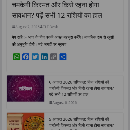
चमकेगी किस्मत और किसे रहना होगा
सावधान? पढ़ें सभी 12 राशियों का हाल
August 7, 2026
TLT Desk
मेष राशि :- आज के दिन काफी अच्छा महसूस करेंगे। मानसिक रूप से खुशी
की अनुभूति होगी। नई जगहों पर भ्रमण
W
F
T
L
C
S
h
a
w
i
o
h
a
c
i
n
p
a
t
e
t
k
y
r
6 अगस्त 2026 राशिफल: किन राशियों की
s
b
t
e
L
e
चमकेगी किस्मत और किसे रहना होगा सावधान?
A
o
e
d
i
पढ़ें सभी 12 राशियों का हाल
p
o
r
I
n
August 6, 2026
p
k
n
k
5 अगस्त 2026 राशिफल: किन राशियों की
चमकेगी किस्मत और किसे रहना होगा सावधान?