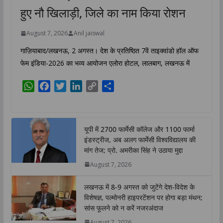
हुए नौ खिलाड़ी, जिले का नाम किया रोशन
August 7, 2026
Anil jaiswal
गाज़ियाबाद/लखनऊ, 2 अगस्त। देश के प्रतिष्ठित 7वें ताइक्वांडो हॉल ऑफ
फेम इंडिया-2026 का भव्य आयोजन एलोरा होटल, लालबाग, लखनऊ में
W
F
T
L
C
S
h
a
w
i
o
h
a
c
i
n
p
a
t
e
t
k
y
r
यूपी में 2700 फार्मेसी कॉलेज और 1100 फार्मा
s
b
t
e
L
e
इंडस्ट्रीज, अब अलग फार्मेसी विश्वविद्यालय की
A
o
e
d
i
मांग तेज; प्रो. अमरीका सिंह ने उठाया मुद्दा
p
o
r
I
n
August 7, 2026
p
k
n
k
लखनऊ में 8-9 अगस्त को जुटेंगे देश-विदेश के
विशेषज्ञ, पल्मोनरी हाइपरटेंशन पर होगा बड़ा मंथन;
सांस फूलने को न करें नजरअंदाज
August 7, 2026