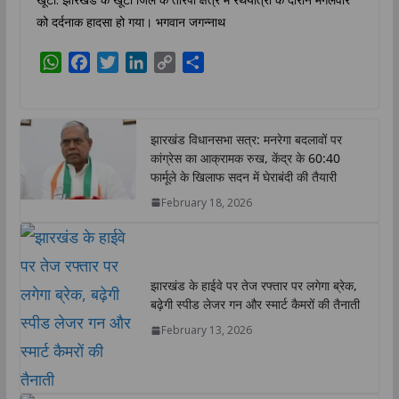
को दर्दनाक हादसा हो गया। भगवान जगन्नाथ
W
F
T
L
C
S
h
a
w
i
o
h
a
c
i
n
p
a
t
e
t
k
y
r
झारखंड विधानसभा सत्र: मनरेगा बदलावों पर
s
b
t
e
L
e
कांग्रेस का आक्रामक रुख, केंद्र के 60:40
A
o
e
d
i
फार्मूले के खिलाफ सदन में घेराबंदी की तैयारी
p
o
r
I
n
February 18, 2026
p
k
n
k
झारखंड के हाईवे पर तेज रफ्तार पर लगेगा ब्रेक,
बढ़ेगी स्पीड लेजर गन और स्मार्ट कैमरों की तैनाती
February 13, 2026