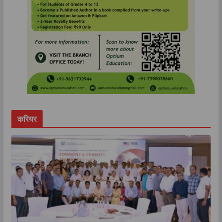
करियर