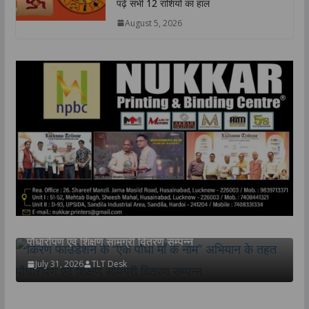
पढ़ें सभी 12 राशियों का हाल
August 5, 2026
TOP NEWS
उत्तर प्रदेश
लखनऊ
किरण फाउंडेशन के “एक पौधा माँ के नाम” अभियान के तहत
पौधारोपण एवं शिक्षण सामग्री वितरण सम्पन्न
July 31, 2026
TLT Desk