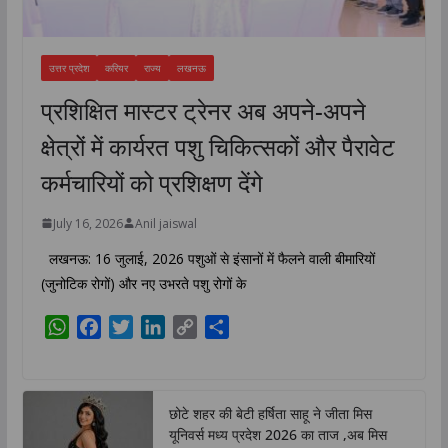
उत्तर प्रदेश
करियर
राज्य
लखनऊ
प्रशिक्षित मास्टर ट्रेनर अब अपने-अपने
क्षेत्रों में कार्यरत पशु चिकित्सकों और पैरावेट
कर्मचारियों को प्रशिक्षण देंगे
July 16, 2026
Anil jaiswal
लखनऊ: 16 जुलाई, 2026 पशुओं से इंसानों में फैलने वाली बीमारियों
(जुनोटिक रोगों) और नए उभरते पशु रोगों के
W
F
T
L
C
S
h
a
w
i
o
h
a
c
i
n
p
a
t
e
t
k
y
r
छोटे शहर की बेटी हर्षिता साहू ने जीता मिस
s
b
t
e
L
e
यूनिवर्स मध्य प्रदेश 2026 का ताज ,अब मिस
A
o
e
d
i