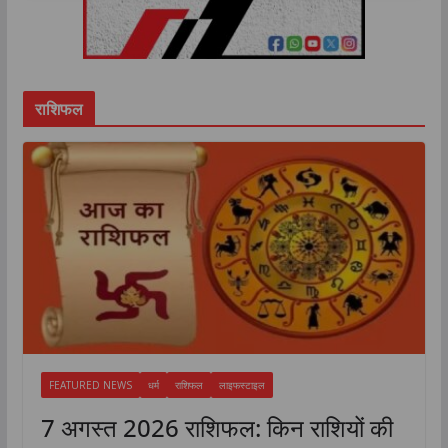
अमरीका सिंह ने आगरा The post यूपी में 2700 फार्मेसी
कॉलेज और 1100 फार्मा इंडस्ट्रीज, अब अलग फार्मेसी
विश्वविद्यालय की मांग तेज; प्रो. अमरीका सिं...
राशिफल
FEATURED NEWS
धर्म
राशिफल
लाइफस्टाइल
7 अगस्त 2026 राशिफल: किन राशियों की