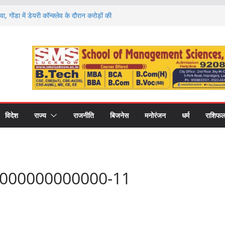
वा, गोंडा में डेयरी कॉन्क्लेव के दौरान करोड़ों की
को बांटे गए स्वीकृति पत्र और डेमो चेक
 राशियों की चमकेगी किस्मत और किसे रहना होगा
ों का हाल
ण पर मंथन, आयोग ने जनप्रतिनिधियों से लिए सुझाव,
ाएं
 की नई शिक्षा का मॉडल, गोंडा में मंडल स्तरीय बैठक में
ास पर मंथन
री कॉलेज में नवप्रवेशी छात्रों का भव्य स्वागत,
र और उच्च शिक्षा का मिला मार्गदर्शन
विदेश
राज्य
राजनीति
बिजनेस
मनोरंजन
धर्म
राशिफ
000000000000-11