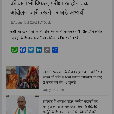
की वार्ता भी विफल, परीक्षा रद्द होने तक
आंदोलन जारी रखने पर अड़े अभ्यर्थी
August 8, 2026
TLT Desk
रांची: झारखंड में जेपीएससी और जेएसएससी की प्रतियोगी परीक्षाओं में कथित
गड़बड़ी के खिलाफ छात्रों का आंदोलन शनिवार को 15वें
W
F
T
L
C
S
h
a
w
i
o
h
a
c
i
n
p
a
t
e
t
k
y
r
खूंटी में रथयात्रा के दौरान बड़ा हादसा, हाईटेंशन
s
b
t
e
L
e
लाइन की चपेट में आया भगवान जगन्नाथ का रथ;
A
o
e
d
i
2 छात्रों की मौत, 6 झुलसे
p
o
r
I
n
July 22, 2026
p
k
n
k
झारखंड विधानसभा सत्र: मनरेगा बदलावों पर
कांग्रेस का आक्रामक रुख, केंद्र के 60:40
फार्मूले के खिलाफ सदन में घेराबंदी की तैयारी