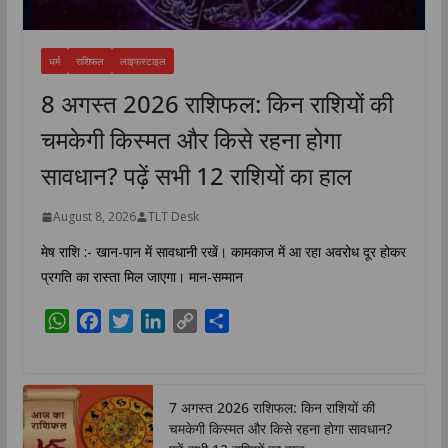
धर्म
राशिफल
लाइफस्टाइल
8 अगस्त 2026 राशिफल: किन राशियों की
चमकेगी किस्मत और किसे रहना होगा
सावधान? पढ़ें सभी 12 राशियों का हाल
August 8, 2026
TLT Desk
मेष राशि :- खान-पान में सावधानी रखें। कामकाज में आ रहा अवरोध दूर होकर
प्रगति का रास्ता मिल जाएगा। मान-सम्मान
W
F
T
L
C
S
h
a
w
i
o
h
a
c
i
n
p
a
t
e
t
k
y
r
7 अगस्त 2026 राशिफल: किन राशियों की
s
b
t
e
L
e
चमकेगी किस्मत और किसे रहना होगा सावधान?
A
o
e
d
i