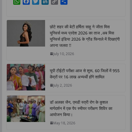
W
F
T
L
C
S
h
a
w
i
o
h
a
c
i
n
p
a
t
e
t
k
y
r
छोटे शहर की बेटी हर्षिता साहू ने जीता मिस
s
b
t
e
L
e
यूनिवर्स मध्य प्रदेश 2026 का ताज ,अब मिस
A
o
e
d
i
यूनिवर्स इंडिया 2026 के ग्रैंड फिनाले में दिखाएंगी
p
o
r
I
n
अपना जलवा !!
p
k
n
k
July 10, 2026
यूपी टीईटी परीक्षा आज से शुरू, 60 जिलों में 955
केंद्रों पर 16 लाख अभ्यर्थी होंगे शामिल
July 2, 2026
डॉ अलका जैन, एमडी स्त्री रोग के कुशल
मार्गदर्शन में एक पैप स्मीयर परीक्षण शिविर का
आयोजन किया।
May 18, 2026