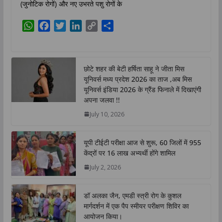
(जुनोटिक रोगों) और नए उभरते पशु रोगों के
W
F
T
L
C
S
h
a
w
i
o
h
a
c
i
n
p
a
t
e
t
k
y
r
छोटे शहर की बेटी हर्षिता साहू ने जीता मिस
s
b
t
e
L
e
यूनिवर्स मध्य प्रदेश 2026 का ताज ,अब मिस
A
o
e
d
i
यूनिवर्स इंडिया 2026 के ग्रैंड फिनाले में दिखाएंगी
p
o
r
I
n
अपना जलवा !!
p
k
n
k
July 10, 2026
यूपी टीईटी परीक्षा आज से शुरू, 60 जिलों में 955
केंद्रों पर 16 लाख अभ्यर्थी होंगे शामिल
July 2, 2026
डॉ अलका जैन, एमडी स्त्री रोग के कुशल
मार्गदर्शन में एक पैप स्मीयर परीक्षण शिविर का
आयोजन किया।