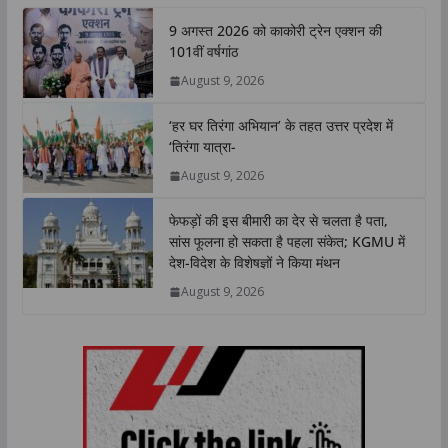
t
e
t
k
y
r
9 अगस्त 2026 को काकोरी ट्रेन एक्शन की
s
b
t
e
L
e
101वीं वर्षगांठ
A
o
e
d
i
August 9, 2026
p
o
r
I
n
p
k
n
k
‘हर घर तिरंगा अभियान’ के तहत उत्तर प्रदेश में
‘तिरंगा यात्रा-
August 9, 2026
फेफड़ों की इस बीमारी का देर से चलता है पता,
सांस फूलना हो सकता है पहला संकेत; KGMU में
देश-विदेश के विशेषज्ञों ने किया मंथन
August 9, 2026