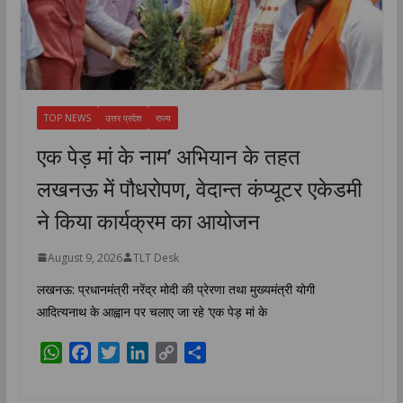
TOP NEWS
उत्तर प्रदेश
राज्य
एक पेड़ मां के नाम’ अभियान के तहत
लखनऊ में पौधरोपण, वेदान्त कंप्यूटर एकेडमी
ने किया कार्यक्रम का आयोजन
August 9, 2026
TLT Desk
लखनऊ: प्रधानमंत्री नरेंद्र मोदी की प्रेरणा तथा मुख्यमंत्री योगी
आदित्यनाथ के आह्वान पर चलाए जा रहे ‘एक पेड़ मां के
W
F
T
L
C
S
h
a
w
i
o
h
a
c
i
n
p
a