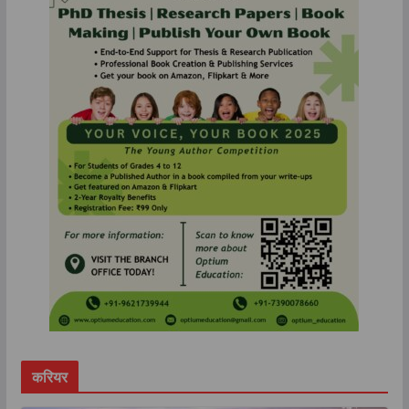
करियर