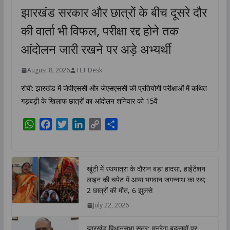
झारखंड सरकार और छात्रों के बीच दूसरे दौर
की वार्ता भी विफल, परीक्षा रद्द होने तक
आंदोलन जारी रखने पर अड़े अभ्यर्थी
August 8, 2026
TLT Desk
रांची: झारखंड में जेपीएससी और जेएसएससी की प्रतियोगी परीक्षाओं में कथित
गड़बड़ी के खिलाफ छात्रों का आंदोलन शनिवार को 15वें
W
F
T
L
C
S
h
a
w
i
o
h
a
c
i
n
p
a
t
e
t
k
y
r
खूंटी में रथयात्रा के दौरान बड़ा हादसा, हाईटेंशन
s
b
t
e
L
e
लाइन की चपेट में आया भगवान जगन्नाथ का रथ;
A
o
e
d
i
2 छात्रों की मौत, 6 झुलसे
p
o
r
I
n
July 22, 2026
p
k
n
k
झारखंड विधानसभा सत्र: मनरेगा बदलावों पर