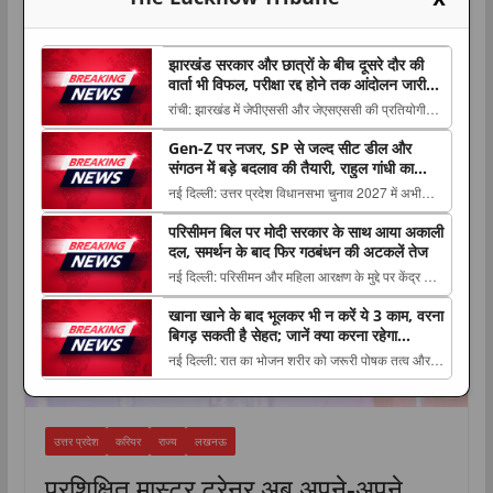
झारखंड सरकार और छात्रों के बीच दूसरे दौर की
वार्ता भी विफल, परीक्षा रद्द होने तक आंदोलन जारी
रखने पर अड़े अभ्यर्थी
रांची: झारखंड में जेपीएससी और जेएसएससी की प्रतियोगी
परीक्षाओं में कथित गड़बड़ी के खिलाफ छात्रों का आंदोलन
करियर
Gen-Z पर नजर, SP से जल्द सीट डील और
शनिवार को 15वें The post झारखंड सरकार और छात्रों के
संगठन में बड़े बदलाव की तैयारी, राहुल गांधी का
बीच दूसरे दौर की वार्ता भी विफल, परीक्षा रद्द होने तक
‘मिशन UP 2027’ प्लान
नई दिल्ली: उत्तर प्रदेश विधानसभा चुनाव 2027 में अभी
आंदोलन जारी रखने पर अड़े अभ्यर्थी appe...
समय है, लेकिन कांग्रेस ने राज्य में अपनी चुनावी तैयारियों को
परिसीमन बिल पर मोदी सरकार के साथ आया अकाली
The post Gen-Z पर नजर, SP से जल्द सीट डील और
दल, समर्थन के बाद फिर गठबंधन की अटकलें तेज
संगठन में बड़े बदलाव की तैयारी, राहुल गांधी का ‘मिशन UP
नई दिल्ली: परिसीमन और महिला आरक्षण के मुद्दे पर केंद्र की
2027’ प्लान appeared first on The Lu...
मोदी सरकार को शिरोमणि अकाली दल का समर्थन मिल The
खाना खाने के बाद भूलकर भी न करें ये 3 काम, वरना
post परिसीमन बिल पर मोदी सरकार के साथ आया अकाली
बिगड़ सकती है सेहत; जानें क्या करना रहेगा
दल, समर्थन के बाद फिर गठबंधन की अटकलें तेज
फायदेमंद
नई दिल्ली: रात का भोजन शरीर को जरूरी पोषक तत्व और
appeared first on The Lucknow Tribune. ...
ऊर्जा देने में अहम भूमिका निभाता है, लेकिन खाना The post
खाना खाने के बाद भूलकर भी न करें ये 3 काम, वरना बिगड़
सकती है सेहत; जानें क्या करना रहेगा फायदेमंद appeared
उत्तर प्रदेश
करियर
राज्य
लखनऊ
first on The Lucknow Tribune. ...
प्रशिक्षित मास्टर ट्रेनर अब अपने-अपने