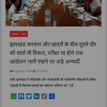
झारखंड
राज्य
झारखंड सरकार और छात्रों के बीच दूसरे दौर
की वार्ता भी विफल, परीक्षा रद्द होने तक
आंदोलन जारी रखने पर अड़े अभ्यर्थी
August 8, 2026
TLT Desk
रांची: झारखंड में जेपीएससी और जेएसएससी की प्रतियोगी परीक्षाओं में कथित
गड़बड़ी के खिलाफ छात्रों का आंदोलन शनिवार को 15वें
W
F
T
L
C
S
h
a
w
i
o
h