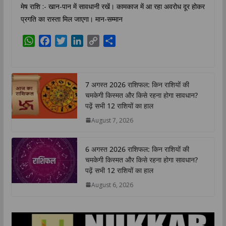
मेष राशि :- खान-पान में सावधानी रखें। कामकाज में आ रहा अवरोध दूर होकर
प्रगति का रास्ता मिल जाएगा। मान-सम्मान
W
F
T
L
C
S
h
a
w
i
o
h
a
c
i
n
p
a
t
e
t
k
y
r
7 अगस्त 2026 राशिफल: किन राशियों की
s
b
t
e
L
e
चमकेगी किस्मत और किसे रहना होगा सावधान?
A
o
e
d
i
पढ़ें सभी 12 राशियों का हाल
p
o
r
I
n
August 7, 2026
p
k
n
k
6 अगस्त 2026 राशिफल: किन राशियों की
चमकेगी किस्मत और किसे रहना होगा सावधान?
पढ़ें सभी 12 राशियों का हाल
August 6, 2026