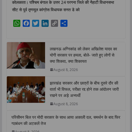
कोलकाता। पश्चिम बंगाल के उत्तर 24 परगना जिले की नैहाटी विधानसभा
सीट से पूर्व तृणमूल कांग्रेस विधायक सनत डे को
W
F
T
L
C
S
h
a
w
i
o
h
a
c
i
n
p
a
t
e
t
k
y
r
लखनऊ अग्निकांड को लेकर अखिलेश यादव का
s
b
t
e
L
e
योगी सरकार पर हमला, बोले- जाते हुए लोगों से
A
o
e
d
i
क्या शिकवा, क्या शिकायत
p
o
r
I
n
August 8, 2026
p
k
n
k
झारखंड सरकार और छात्रों के बीच दूसरे दौर की
वार्ता भी विफल, परीक्षा रद्द होने तक आंदोलन जारी
रखने पर अड़े अभ्यर्थी
August 8, 2026
परिसीमन बिल पर मोदी सरकार के साथ आया अकाली दल, समर्थन के बाद फिर
गठबंधन की अटकलें तेज
August 8, 2026