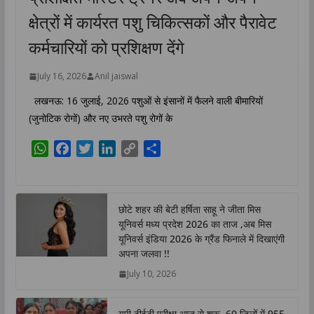
क्षेत्रों में कार्यरत पशु चिकित्सकों और पैरावेट
कर्मचारियों को प्रशिक्षण देंगे
July 16, 2026
Anil jaiswal
लखनऊ: 16 जुलाई, 2026 पशुओं से इंसानों में फैलने वाली बीमारियों
(जुनोटिक रोगों) और नए उभरते पशु रोगों के
W
F
T
L
C
S
h
a
w
i
o
h
a
c
i
n
p
a
t
e
t
k
y
r
छोटे शहर की बेटी हर्षिता साहू ने जीता मिस
s
b
t
e
L
e
यूनिवर्स मध्य प्रदेश 2026 का ताज ,अब मिस
A
o
e
d
i
यूनिवर्स इंडिया 2026 के ग्रैंड फिनाले में दिखाएंगी
p
o
r
I
n
अपना जलवा !!
p
k
n
k
July 10, 2026
यूपी टीईटी परीक्षा आज से शुरू, 60 जिलों में 955