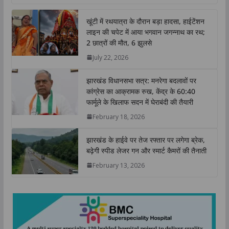
a
c
i
n
p
a
t
e
t
k
y
r
खूंटी में रथयात्रा के दौरान बड़ा हादसा, हाईटेंशन
s
b
t
e
L
e
लाइन की चपेट में आया भगवान जगन्नाथ का रथ;
A
o
e
d
i
2 छात्रों की मौत, 6 झुलसे
p
o
r
I
n
July 22, 2026
p
k
n
k
झारखंड विधानसभा सत्र: मनरेगा बदलावों पर
कांग्रेस का आक्रामक रुख, केंद्र के 60:40
फार्मूले के खिलाफ सदन में घेराबंदी की तैयारी
February 18, 2026
झारखंड के हाईवे पर तेज रफ्तार पर लगेगा ब्रेक,
बढ़ेगी स्पीड लेजर गन और स्मार्ट कैमरों की तैनाती
February 13, 2026