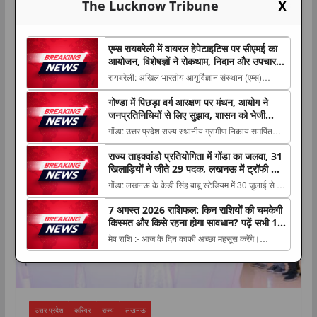
X
The Lucknow Tribune
एम्स रायबरेली में वायरल हेपेटाइटिस पर सीएमई का
आयोजन, विशेषज्ञों ने रोकथाम, निदान और उपचार
की नई जानकारियां साझा कीं
रायबरेली: अखिल भारतीय आयुर्विज्ञान संस्थान (एम्स)
रायबरेली के सूक्ष्मजीवविज्ञान विभाग ने सामुदायिक चिकित्सा
गोण्डा में पिछड़ा वर्ग आरक्षण पर मंथन, आयोग ने
एवं जनस्वास्थ्य विभाग के सहयोग से वायरल The post एम्स
करियर
जनप्रतिनिधियों से लिए सुझाव, शासन को भेजी
रायबरेली में वायरल हेपेटाइटिस पर सीएमई का आयोजन,
जाएंगी अनुशंसाएं
गोंडा: उत्तर प्रदेश राज्य स्थानीय ग्रामीण निकाय समर्पित
विशेषज्ञों ने रोकथाम, निदान और उपचार की...
पिछड़ा वर्ग आयोग की बैठक गुरुवार को जिला पंचायत सभागार
राज्य ताइक्वांडो प्रतियोगिता में गोंडा का जलवा, 31
में आयोग The post गोण्डा में पिछड़ा वर्ग आरक्षण पर मंथन,
खिलाड़ियों ने जीते 29 पदक, लखनऊ में ट्रॉफी के
आयोग ने जनप्रतिनिधियों से लिए सुझाव, शासन को भेजी
साथ प्रशिक्षकों का भी हुआ सम्मान
गोंडा: लखनऊ के केडी सिंह बाबू स्टेडियम में 30 जुलाई से 2
जाएंगी अनुशंसाएं appeared first ...
अगस्त तक आयोजित सब जूनियर, कैडेट, जूनियर और The
7 अगस्त 2026 राशिफल: किन राशियों की चमकेगी
post राज्य ताइक्वांडो प्रतियोगिता में गोंडा का जलवा, 31
किस्मत और किसे रहना होगा सावधान? पढ़ें सभी 12
खिलाड़ियों ने जीते 29 पदक, लखनऊ में ट्रॉफी के साथ
राशियों का हाल
मेष राशि :- आज के दिन काफी अच्छा महसूस करेंगे।
प्रशिक्षकों का भी हुआ सम्मान appeared f...
मानसिक रूप से खुशी की अनुभूति होगी। नई जगहों पर
भ्रमण The post 7 अगस्त 2026 राशिफल: किन राशियों
की चमकेगी किस्मत और किसे रहना होगा सावधान? पढ़ें सभी
12 राशियों का हाल appeared first on The
उत्तर प्रदेश
करियर
राज्य
लखनऊ
Lucknow Tribun...