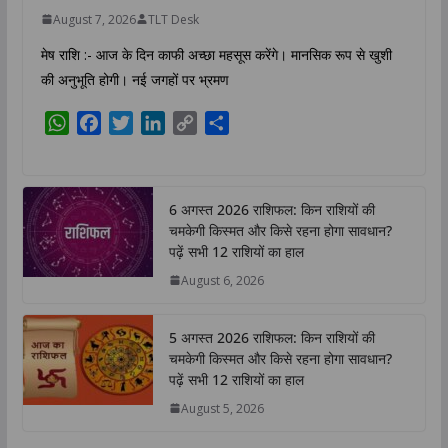
August 7, 2026
TLT Desk
मेष राशि :- आज के दिन काफी अच्छा महसूस करेंगे। मानसिक रूप से खुशी
की अनुभूति होगी। नई जगहों पर भ्रमण
W
F
T
L
C
S
h
a
w
i
o
h
a
c
i
n
p
a
t
e
t
k
y
r
6 अगस्त 2026 राशिफल: किन राशियों की
s
b
t
e
L
e
चमकेगी किस्मत और किसे रहना होगा सावधान?
A
o
e
d
i
पढ़ें सभी 12 राशियों का हाल
p
o
r
I
n
August 6, 2026
p
k
n
k
5 अगस्त 2026 राशिफल: किन राशियों की
चमकेगी किस्मत और किसे रहना होगा सावधान?
पढ़ें सभी 12 राशियों का हाल
August 5, 2026