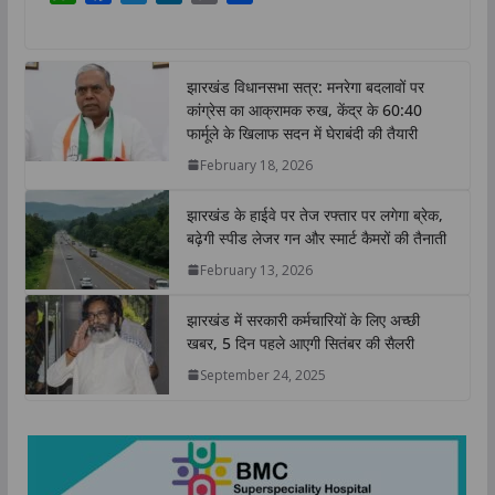
h
a
w
i
o
h
a
c
i
n
p
a
t
e
t
k
y
r
झारखंड विधानसभा सत्र: मनरेगा बदलावों पर
s
b
t
e
L
e
कांग्रेस का आक्रामक रुख, केंद्र के 60:40
A
o
e
d
i
फार्मूले के खिलाफ सदन में घेराबंदी की तैयारी
p
o
r
I
n
February 18, 2026
p
k
n
k
झारखंड के हाईवे पर तेज रफ्तार पर लगेगा ब्रेक,
बढ़ेगी स्पीड लेजर गन और स्मार्ट कैमरों की तैनाती
February 13, 2026
झारखंड में सरकारी कर्मचारियों के लिए अच्छी
खबर, 5 दिन पहले आएगी सितंबर की सैलरी
September 24, 2025