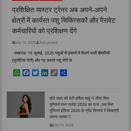
प्रशिक्षित मास्टर ट्रेनर अब अपने-अपने
क्षेत्रों में कार्यरत पशु चिकित्सकों और पैरावेट
कर्मचारियों को प्रशिक्षण देंगे
July 16, 2026
Anil jaiswal
लखनऊ: 16 जुलाई, 2026 पशुओं से इंसानों में फैलने वाली बीमारियों
(जुनोटिक रोगों) और नए उभरते पशु रोगों के
W
F
T
L
C
S
h
a
w
i
o
h
a
c
i
n
p
a
t
e
t
k
y
r
छोटे शहर की बेटी हर्षिता साहू ने जीता मिस
s
b
t
e
L
e
यूनिवर्स मध्य प्रदेश 2026 का ताज ,अब मिस
A
o
e
d
i
यूनिवर्स इंडिया 2026 के ग्रैंड फिनाले में दिखाएंगी
p
o
r
I
n
अपना जलवा !!
p
k
n
k
July 10, 2026