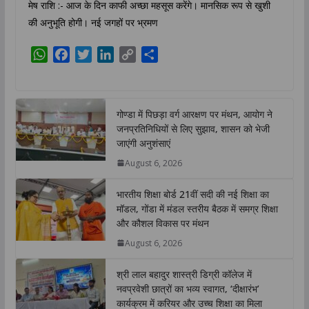
मेष राशि :- आज के दिन काफी अच्छा महसूस करेंगे। मानसिक रूप से खुशी
की अनुभूति होगी। नई जगहों पर भ्रमण
W
F
T
L
C
S
h
a
w
i
o
h
a
c
i
n
p
a
t
e
t
k
y
r
गोण्डा में पिछड़ा वर्ग आरक्षण पर मंथन, आयोग ने
s
b
t
e
L
e
जनप्रतिनिधियों से लिए सुझाव, शासन को भेजी
A
o
e
d
i
जाएंगी अनुशंसाएं
p
o
r
I
n
August 6, 2026
p
k
n
k
भारतीय शिक्षा बोर्ड 21वीं सदी की नई शिक्षा का
मॉडल, गोंडा में मंडल स्तरीय बैठक में समग्र शिक्षा
और कौशल विकास पर मंथन
August 6, 2026
श्री लाल बहादुर शास्त्री डिग्री कॉलेज में
नवप्रवेशी छात्रों का भव्य स्वागत, ‘दीक्षारंभ’
कार्यक्रम में करियर और उच्च शिक्षा का मिला