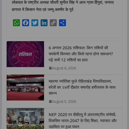
लोकदल के राष्ट्रीय अध्यक्ष चौधरी सुनील सिंह ने आज ग्राम हिंगुवां, जनपद
बागपत में किसान नेता एवं जम्मू-कश्मीर के पूर्व
W
F
T
L
C
S
h
a
w
i
o
h
a
c
i
n
p
a
t
e
t
k
y
r
6 अगस्त 2026 राशिफल: किन राशियों की
s
b
t
e
L
e
चमकेगी किस्मत और किसे रहना होगा सावधान?
A
o
e
d
i
पढ़ें सभी 12 राशियों का हाल
p
o
r
I
n
August 6, 2026
p
k
n
k
महात्मा ज्योतिबा फुले रोहिलखंड विश्वविद्यालय,
बरेली का २४वाँ दीक्षांत समारोह हर्षोल्लास के साथ
संपन्न
August 5, 2026
NEP 2020 पर बीबीएयू में अंतरराष्ट्रीय संगोष्ठी,
विकसित भारत-2047 के लिए शिक्षा, नवाचार और
उद्यमिता पर हुआ मंथन