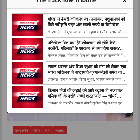
X
गोण्डा में डेयरी कॉन्क्लेव का आयोजन, पशुपालकों को
मिले स्वीकृति पत्र और लाखों रुपये के डेमो चेक
गोण्डा: जिले में दुग्ध उत्पादन को बढ़ावा देने और पशुपालकों को
आर्थिक रूप से सशक्त बनाने के उद्देश्य से बुधवार The post
परिसीमन बिल क्या है? लोकसभा की सीटें कैसे
करियर
गोण्डा में डेयरी कॉन्क्लेव का आयोजन, पशुपालकों को मिले
बदलेंगी, महिलाओं के आरक्षण से क्या होगा असर?
स्वीकृति पत्र और लाखों रुपये के डेमो चेक appeared first
आसान भाषा में समझिए पूरा मामला
नेशनल डेस्क: परिसीमन बिल को लेकर देश की राजनीति में
on The Lucknow Tribu...
बहस तेज हो गई है। सत्ता पक्ष और विपक्ष इस The post
समान अवसर और शिक्षा सुधार की मांग को लेकर ‘एक
परिसीमन बिल क्या है? लोकसभा की सीटें कैसे बदलेंगी,
भारत आंदोलन’ ने राष्ट्रपति-प्रधानमंत्री समेत चार
महिलाओं के आरक्षण से क्या होगा असर? आसान भाषा में
संवैधानिक पदों को भेजा ज्ञापन
लखनऊ: समान अवसर, शिक्षा सुधार, आरक्षण व्यवस्था की
समझिए पूरा मामला appeared first on The
समीक्षा और सामाजिक समरसता जैसे मुद्दों को लेकर ‘एक भारत
Lucknow...
किसान हितों की लड़ाई को आगे बढ़ाना ही सत्यपाल
आंदोलन’ (EBM) The post समान अवसर और शिक्षा
मलिक जी के प्रति सच्ची श्रद्धांजलि — चौधरी
सुधार की मांग को लेकर ‘एक भारत आंदोलन’ ने राष्ट्रपति-
सुनील सिंह
लोकदल के राष्ट्रीय अध्यक्ष चौधरी सुनील सिंह ने आज ग्राम
प्रधानमंत्री समेत चार संवैधानिक पदों को भेजा ज्ञ...
हिंगुवां, जनपद बागपत में किसान नेता एवं जम्मू-कश्मीर के पूर्व
The post किसान हितों की लड़ाई को आगे बढ़ाना ही
सत्यपाल मलिक जी के प्रति सच्ची श्रद्धांजलि — चौधरी
सुनील सिंह appeared first on The L...
उत्तर प्रदेश
करियर
राज्य
लखनऊ