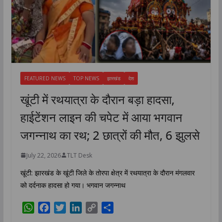
FEATURED NEWS
TOP NEWS
झारखंड
देश
खूंटी में रथयात्रा के दौरान बड़ा हादसा,
हाईटेंशन लाइन की चपेट में आया भगवान
जगन्नाथ का रथ; 2 छात्रों की मौत, 6 झुलसे
July 22, 2026
TLT Desk
खूंटी: झारखंड के खूंटी जिले के तोरपा क्षेत्र में रथयात्रा के दौरान मंगलवार
को दर्दनाक हादसा हो गया। भगवान जगन्नाथ
W
F
T
L
C
S
h
a
w
i
o
h