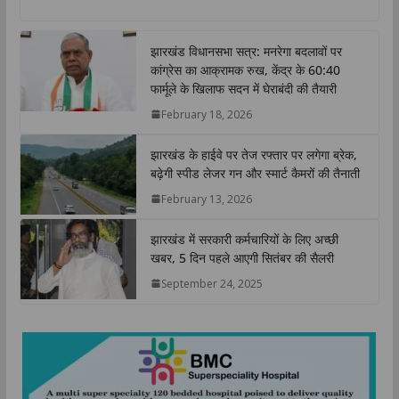
a
c
i
n
p
a
t
e
t
k
y
r
झारखंड विधानसभा सत्र: मनरेगा बदलावों पर
s
b
t
e
L
e
कांग्रेस का आक्रामक रुख, केंद्र के 60:40
A
o
e
d
i
फार्मूले के खिलाफ सदन में घेराबंदी की तैयारी
p
o
r
I
n
February 18, 2026
p
k
n
k
झारखंड के हाईवे पर तेज रफ्तार पर लगेगा ब्रेक,
बढ़ेगी स्पीड लेजर गन और स्मार्ट कैमरों की तैनाती
February 13, 2026
झारखंड में सरकारी कर्मचारियों के लिए अच्छी
खबर, 5 दिन पहले आएगी सितंबर की सैलरी
September 24, 2025