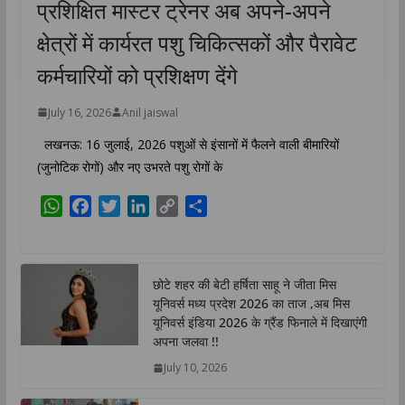
प्रशिक्षित मास्टर ट्रेनर अब अपने-अपने
क्षेत्रों में कार्यरत पशु चिकित्सकों और पैरावेट
कर्मचारियों को प्रशिक्षण देंगे
July 16, 2026
Anil jaiswal
लखनऊ: 16 जुलाई, 2026 पशुओं से इंसानों में फैलने वाली बीमारियों
(जुनोटिक रोगों) और नए उभरते पशु रोगों के
W
F
T
L
C
S
h
a
w
i
o
h
a
c
i
n
p
a
t
e
t
k
y
r
छोटे शहर की बेटी हर्षिता साहू ने जीता मिस
s
b
t
e
L
e
यूनिवर्स मध्य प्रदेश 2026 का ताज ,अब मिस
A
o
e
d
i
यूनिवर्स इंडिया 2026 के ग्रैंड फिनाले में दिखाएंगी
p
o
r
I
n
अपना जलवा !!
p
k
n
k
July 10, 2026