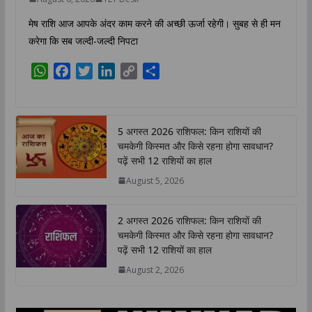
मेष राशि आज आपके अंदर काम करने की अच्छी ऊर्जा रहेगी। सुबह से ही मन
करेगा कि सब जल्दी-जल्दी निपटा
W
F
T
L
C
S
h
a
w
i
o
h
a
c
i
n
p
a
t
e
t
k
y
r
5 अगस्त 2026 राशिफल: किन राशियों की
s
b
t
e
L
e
चमकेगी किस्मत और किसे रहना होगा सावधान?
A
o
e
d
i
पढ़ें सभी 12 राशियों का हाल
p
o
r
I
n
August 5, 2026
p
k
n
k
2 अगस्त 2026 राशिफल: किन राशियों की
चमकेगी किस्मत और किसे रहना होगा सावधान?
पढ़ें सभी 12 राशियों का हाल
August 2, 2026