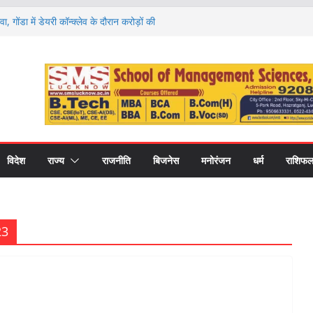
वा, गोंडा में डेयरी कॉन्क्लेव के दौरान करोड़ों की
को बांटे गए स्वीकृति पत्र और डेमो चेक
 राशियों की चमकेगी किस्मत और किसे रहना होगा
ों का हाल
ण पर मंथन, आयोग ने जनप्रतिनिधियों से लिए सुझाव,
ाएं
 की नई शिक्षा का मॉडल, गोंडा में मंडल स्तरीय बैठक में
ास पर मंथन
री कॉलेज में नवप्रवेशी छात्रों का भव्य स्वागत,
र और उच्च शिक्षा का मिला मार्गदर्शन
विदेश
राज्य
राजनीति
बिजनेस
मनोरंजन
धर्म
राशिफ
23