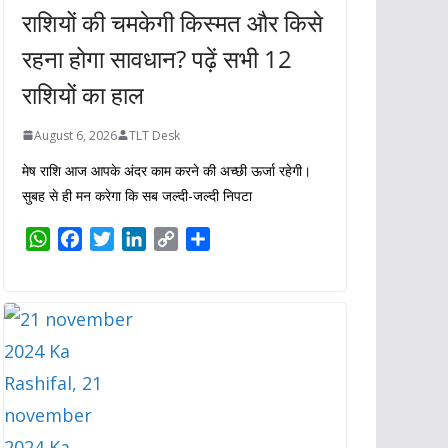
राशियों की चमकेगी किस्मत और किसे
रहना होगा सावधान? पढ़ें सभी 12
राशियों का हाल
August 6, 2026
TLT Desk
मेष राशि आज आपके अंदर काम करने की अच्छी ऊर्जा रहेगी।
सुबह से ही मन करेगा कि सब जल्दी-जल्दी निपटा
W
F
T
L
C
S
h
a
w
i
o
h
a
c
i
n
p
a
t
e
t
k
y
r
s
b
t
e
L
e
A
o
e
d
i
p
o
r
I
n
p
k
n
k