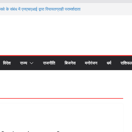
 के संबंध में एनएचएआई द्वारा रियायतग्राही परामर्शदाता
 कड़ी कार्रवाई
ो आगे बढ़ाना ही सत्यपाल मलिक जी के प्रति सच्ची
नील सिंह
 किन राशियों की चमकेगी किस्मत और किसे रहना होगा
ाशियों का हाल
हिलखंड विश्वविद्यालय, बरेली का २४वाँ दीक्षांत समारोह
ं अंतरराष्ट्रीय संगोष्ठी, विकसित भारत-2047 के लिए
मिता पर हुआ मंथन
विदेश
राज्य
राजनीति
बिजनेस
मनोरंजन
धर्म
राशिफ