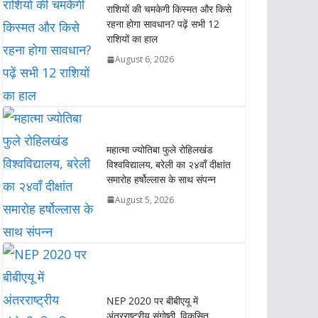
राशियों की चमकेगी किस्मत और किसे
p
o
r
I
n
रहना होगा सावधान? पढ़ें सभी 12
p
k
n
k
राशियों का हाल
August 6, 2026
महात्मा ज्योतिबा फुले रोहिलखंड
विश्वविद्यालय, बरेली का २४वाँ दीक्षांत
समारोह हर्षोल्लास के साथ संपन्न
August 5, 2026
NEP 2020 पर बीबीएयू में
अंतरराष्ट्रीय संगोष्ठी, विकसित