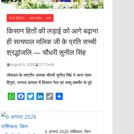
TOP NEWS
उत्तर प्रदेश
राज्य
किसान हितों की लड़ाई को आगे बढ़ाना
ही सत्यपाल मलिक जी के प्रति सच्ची
श्रद्धांजलि — चौधरी सुनील सिंह
August 6, 2026
TLT Desk
लोकदल के राष्ट्रीय अध्यक्ष चौधरी सुनील सिंह ने आज ग्राम
हिंगुवां, जनपद बागपत में किसान नेता एवं जम्मू-कश्मीर के पूर्व
W
F
T
L
C
S
h
a
w
i
o
h
a
c
i
n
p
a
t
e
t
k
y
r
s
b
t
e
L
e
6 अगस्त 2026 राशिफल: किन
A
o
e
d
i