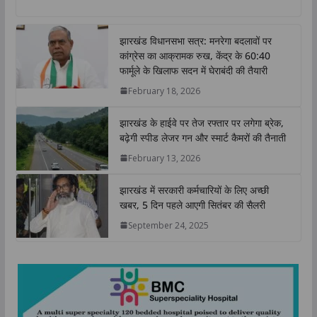
a
c
i
n
p
a
t
e
t
k
y
r
झारखंड विधानसभा सत्र: मनरेगा बदलावों पर
s
b
t
e
L
e
कांग्रेस का आक्रामक रुख, केंद्र के 60:40
A
o
e
d
i
फार्मूले के खिलाफ सदन में घेराबंदी की तैयारी
p
o
r
I
n
February 18, 2026
p
k
n
k
झारखंड के हाईवे पर तेज रफ्तार पर लगेगा ब्रेक,
बढ़ेगी स्पीड लेजर गन और स्मार्ट कैमरों की तैनाती
February 13, 2026
झारखंड में सरकारी कर्मचारियों के लिए अच्छी
खबर, 5 दिन पहले आएगी सितंबर की सैलरी
September 24, 2025