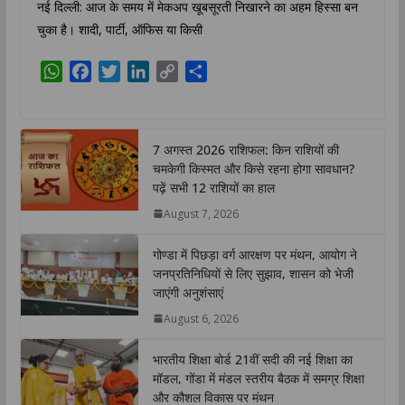
नई दिल्ली: आज के समय में मेकअप खूबसूरती निखारने का अहम हिस्सा बन
चुका है। शादी, पार्टी, ऑफिस या किसी
W
F
T
L
C
S
h
a
w
i
o
h
a
c
i
n
p
a
t
e
t
k
y
r
7 अगस्त 2026 राशिफल: किन राशियों की
s
b
t
e
L
e
चमकेगी किस्मत और किसे रहना होगा सावधान?
A
o
e
d
i
पढ़ें सभी 12 राशियों का हाल
p
o
r
I
n
August 7, 2026
p
k
n
k
गोण्डा में पिछड़ा वर्ग आरक्षण पर मंथन, आयोग ने
जनप्रतिनिधियों से लिए सुझाव, शासन को भेजी
जाएंगी अनुशंसाएं
August 6, 2026
भारतीय शिक्षा बोर्ड 21वीं सदी की नई शिक्षा का
मॉडल, गोंडा में मंडल स्तरीय बैठक में समग्र शिक्षा
और कौशल विकास पर मंथन