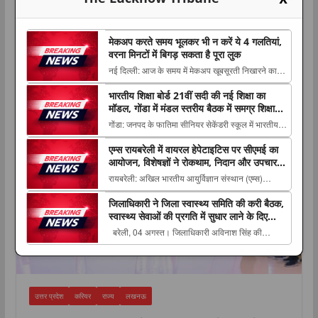
मेकअप करते समय भूलकर भी न करें ये 4 गलतियां,
वरना मिनटों में बिगड़ सकता है पूरा लुक
नई दिल्ली: आज के समय में मेकअप खूबसूरती निखारने का
अहम हिस्सा बन चुका है। शादी, पार्टी, ऑफिस या किसी
भारतीय शिक्षा बोर्ड 21वीं सदी की नई शिक्षा का
करियर
The post मेकअप करते समय भूलकर भी न करें ये 4
मॉडल, गोंडा में मंडल स्तरीय बैठक में समग्र शिक्षा
गलतियां, वरना मिनटों में बिगड़ सकता है पूरा लुक
और कौशल विकास पर मंथन
गोंडा: जनपद के फातिमा सीनियर सेकेंडरी स्कूल में भारतीय
appeared first on The Lucknow Tribune. ...
शिक्षा बोर्ड की मंडल स्तरीय बैठक का आयोजन किया गया।
एम्स रायबरेली में वायरल हेपेटाइटिस पर सीएमई का
कार्यक्रम The post भारतीय शिक्षा बोर्ड 21वीं सदी की नई
आयोजन, विशेषज्ञों ने रोकथाम, निदान और उपचार
शिक्षा का मॉडल, गोंडा में मंडल स्तरीय बैठक में समग्र शिक्षा
की नई जानकारियां साझा कीं
रायबरेली: अखिल भारतीय आयुर्विज्ञान संस्थान (एम्स)
और कौशल विकास पर मंथन appear...
रायबरेली के सूक्ष्मजीवविज्ञान विभाग ने सामुदायिक चिकित्सा
जिलाधिकारी ने जिला स्वास्थ्य समिति की करी बैठक,
एवं जनस्वास्थ्य विभाग के सहयोग से वायरल The post एम्स
स्वास्थ्य सेवाओं की प्रगति में सुधार लाने के दिए
रायबरेली में वायरल हेपेटाइटिस पर सीएमई का आयोजन,
निर्देश
बरेली, 04 अगस्त। जिलाधिकारी अविनाश सिंह की
विशेषज्ञों ने रोकथाम, निदान और उपचार की...
अध्यक्षता में आज जिला स्वास्थ्य समिति की बैठक कलेक्ट्रेट
स्थित सभागार में The post जिलाधिकारी ने जिला स्वास्थ्य
समिति की करी बैठक, स्वास्थ्य सेवाओं की प्रगति में सुधार
लाने के दिए निर्देश appeared fir...
उत्तर प्रदेश
करियर
राज्य
लखनऊ