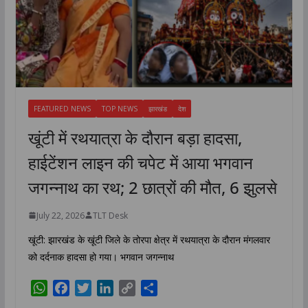
FEATURED NEWS
TOP NEWS
झारखंड
देश
खूंटी में रथयात्रा के दौरान बड़ा हादसा,
हाईटेंशन लाइन की चपेट में आया भगवान
जगन्नाथ का रथ; 2 छात्रों की मौत, 6 झुलसे
July 22, 2026
TLT Desk
खूंटी: झारखंड के खूंटी जिले के तोरपा क्षेत्र में रथयात्रा के दौरान मंगलवार
को दर्दनाक हादसा हो गया। भगवान जगन्नाथ
W
F
T
L
C
S
h
a
w
i
o
h