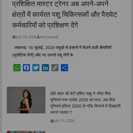
प्रशिक्षित मास्टर ट्रेनर अब अपने-अपने
क्षेत्रों में कार्यरत पशु चिकित्सकों और पैरावेट
कर्मचारियों को प्रशिक्षण देंगे
July 16, 2026
Anil jaiswal
लखनऊ: 16 जुलाई, 2026 पशुओं से इंसानों में फैलने वाली बीमारियों
(जुनोटिक रोगों) और नए उभरते पशु रोगों के
W
F
T
L
C
S
h
a
w
i
o
h
a
c
i
n
p
a
t
e
t
k
y
r
छोटे शहर की बेटी हर्षिता साहू ने जीता मिस
s
b
t
e
L
e
यूनिवर्स मध्य प्रदेश 2026 का ताज ,अब मिस
A
o
e
d
i
यूनिवर्स इंडिया 2026 के ग्रैंड फिनाले में दिखाएंगी
p
o
r
I
n
अपना जलवा !!
p
k
n
k
July 10, 2026