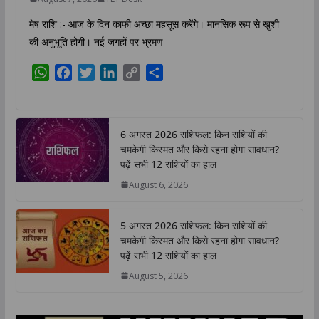
मेष राशि :- आज के दिन काफी अच्छा महसूस करेंगे। मानसिक रूप से खुशी
की अनुभूति होगी। नई जगहों पर भ्रमण
W
F
T
L
C
S
h
a
w
i
o
h
a
c
i
n
p
a
t
e
t
k
y
r
6 अगस्त 2026 राशिफल: किन राशियों की
s
b
t
e
L
e
चमकेगी किस्मत और किसे रहना होगा सावधान?
A
o
e
d
i
पढ़ें सभी 12 राशियों का हाल
p
o
r
I
n
August 6, 2026
p
k
n
k
5 अगस्त 2026 राशिफल: किन राशियों की
चमकेगी किस्मत और किसे रहना होगा सावधान?
पढ़ें सभी 12 राशियों का हाल
August 5, 2026