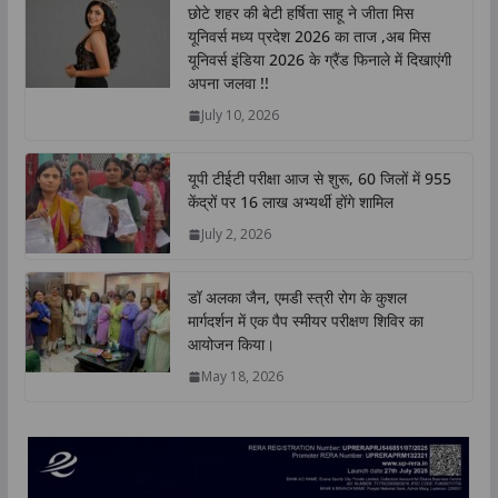
छोटे शहर की बेटी हर्षिता साहू ने जीता मिस
s
b
t
e
L
e
यूनिवर्स मध्य प्रदेश 2026 का ताज ,अब मिस
A
o
e
d
i
यूनिवर्स इंडिया 2026 के ग्रैंड फिनाले में दिखाएंगी
p
o
r
I
n
अपना जलवा !!
p
k
n
k
July 10, 2026
यूपी टीईटी परीक्षा आज से शुरू, 60 जिलों में 955
केंद्रों पर 16 लाख अभ्यर्थी होंगे शामिल
July 2, 2026
डॉ अलका जैन, एमडी स्त्री रोग के कुशल
मार्गदर्शन में एक पैप स्मीयर परीक्षण शिविर का
आयोजन किया।
May 18, 2026