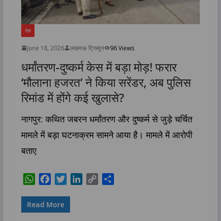
देश
June 18, 2026
लखनऊ ट्रिब्यून
96 Views
धर्मांतरण-दुष्कर्म केस में बड़ा मोड़! फरार
‘मौलाना हजरत’ ने किया सरेंडर, अब पुलिस
रिमांड में होंगे कई खुलासे?
नागपुर: कथित जबरन धर्मांतरण और दुष्कर्म से जुड़े चर्चित
मामले में बड़ा घटनाक्रम सामने आया है। मामले में आरोपी
बताए
W
F
T
L
C
S
h
a
w
i
o
h
a
c
i
n
p
a
Read More
t
e
t
k
y
r