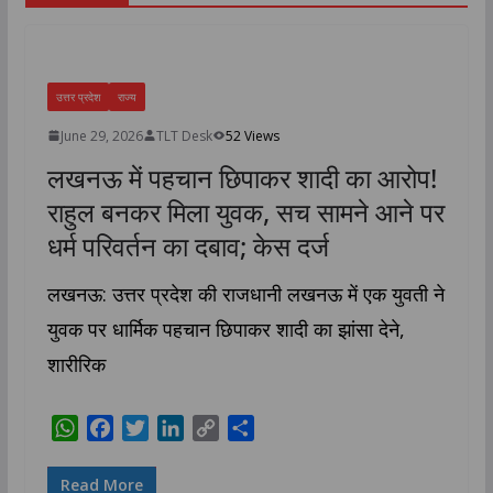
उत्तर प्रदेश
राज्य
June 29, 2026
TLT Desk
52 Views
लखनऊ में पहचान छिपाकर शादी का आरोप!
राहुल बनकर मिला युवक, सच सामने आने पर
धर्म परिवर्तन का दबाव; केस दर्ज
लखनऊ: उत्तर प्रदेश की राजधानी लखनऊ में एक युवती ने
युवक पर धार्मिक पहचान छिपाकर शादी का झांसा देने,
शारीरिक
W
F
T
L
C
S
h
a
w
i
o
h
a
c
i
n
p
a
Read More