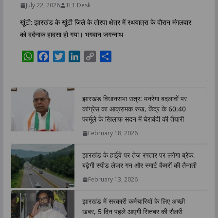
July 22, 2026
TLT Desk
खूंटी: झारखंड के खूंटी जिले के तोरपा क्षेत्र में रथयात्रा के दौरान मंगलवार
को दर्दनाक हादसा हो गया। भगवान जगन्नाथ
W
F
T
L
C
S
h
a
w
i
o
h
a
c
i
n
p
a
t
e
t
k
y
r
झारखंड विधानसभा सत्र: मनरेगा बदलावों पर
s
b
t
e
L
e
कांग्रेस का आक्रामक रुख, केंद्र के 60:40
A
o
e
d
i
फार्मूले के खिलाफ सदन में घेराबंदी की तैयारी
p
o
r
I
n
February 18, 2026
p
k
n
k
झारखंड के हाईवे पर तेज रफ्तार पर लगेगा ब्रेक,
बढ़ेगी स्पीड लेजर गन और स्मार्ट कैमरों की तैनाती
February 13, 2026
झारखंड में सरकारी कर्मचारियों के लिए अच्छी
खबर, 5 दिन पहले आएगी सितंबर की सैलरी