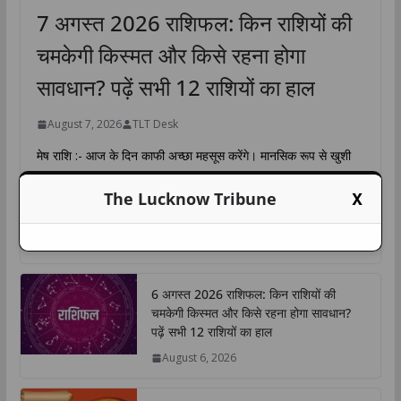
7 अगस्त 2026 राशिफल: किन राशियों की
चमकेगी किस्मत और किसे रहना होगा
सावधान? पढ़ें सभी 12 राशियों का हाल
August 7, 2026
TLT Desk
मेष राशि :- आज के दिन काफी अच्छा महसूस करेंगे। मानसिक रूप से खुशी
की अनुभूति होगी। नई जगहों पर भ्रमण
X
The Lucknow Tribune
W
F
T
L
C
S
h
a
w
i
o
h
a
c
i
n
p
a
t
e
t
k
y
r
6 अगस्त 2026 राशिफल: किन राशियों की
s
b
t
e
L
e
चमकेगी किस्मत और किसे रहना होगा सावधान?
A
o
e
d
i
पढ़ें सभी 12 राशियों का हाल
p
o
r
I
n
August 6, 2026
p
k
n
k