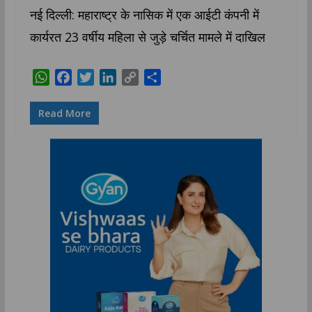
नई दिल्ली: महाराष्ट्र के नासिक में एक आईटी कंपनी में
कार्यरत 23 वर्षीय महिला से जुड़े चर्चित मामले में दाखिल
W
F
T
L
C
S
h
a
w
i
o
h
a
c
i
n
p
a
Read More
t
e
t
k
y
r
s
b
t
e
L
e
A
o
e
d
i
p
o
r
I
n
p
k
n
k