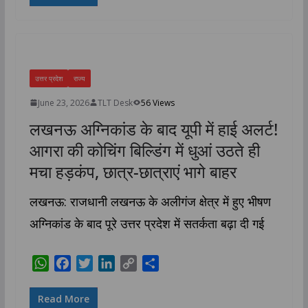
t
e
t
k
y
r
s
b
t
e
L
e
A
o
e
d
i
p
o
r
I
n
p
k
n
k
उत्तर प्रदेश
राज्य
June 23, 2026
TLT Desk
56 Views
लखनऊ अग्निकांड के बाद यूपी में हाई अलर्ट!
आगरा की कोचिंग बिल्डिंग में धुआं उठते ही
मचा हड़कंप, छात्र-छात्राएं भागे बाहर
लखनऊ: राजधानी लखनऊ के अलीगंज क्षेत्र में हुए भीषण
अग्निकांड के बाद पूरे उत्तर प्रदेश में सतर्कता बढ़ा दी गई
W
F
T
L
C
S
h
a
w
i
o
h
a
c
i
n
p
a
Read More