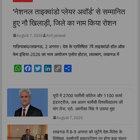
‘नेशनल ताइक्वांडो प्लेयर अवॉर्ड’ से सम्मानित
हुए नौ खिलाड़ी, जिले का नाम किया रोशन
August 7, 2026
Anil jaiswal
गाज़ियाबाद/लखनऊ, 2 अगस्त। देश के प्रतिष्ठित 7वें ताइक्वांडो हॉल ऑफ
फेम इंडिया-2026 का भव्य आयोजन एलोरा होटल, लालबाग, लखनऊ में
W
F
T
L
C
S
h
a
w
i
o
h
a
c
i
n
p
a
t
e
t
k
y
r
यूपी में 2700 फार्मेसी कॉलेज और 1100 फार्मा
s
b
t
e
L
e
इंडस्ट्रीज, अब अलग फार्मेसी विश्वविद्यालय की
A
o
e
d
i
मांग तेज; प्रो. अमरीका सिंह ने उठाया मुद्दा
p
o
r
I
n
August 7, 2026
p
k
n
k
लखनऊ में 8-9 अगस्त को जुटेंगे देश-विदेश के
विशेषज्ञ, पल्मोनरी हाइपरटेंशन पर होगा बड़ा मंथन;