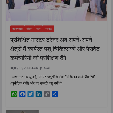
उत्तर प्रदेश
करियर
राज्य
लखनऊ
प्रशिक्षित मास्टर ट्रेनर अब अपने-अपने
क्षेत्रों में कार्यरत पशु चिकित्सकों और पैरावेट
कर्मचारियों को प्रशिक्षण देंगे
July 16, 2026
Anil jaiswal
लखनऊ: 16 जुलाई, 2026 पशुओं से इंसानों में फैलने वाली बीमारियों
(जुनोटिक रोगों) और नए उभरते पशु रोगों के
W
F
T
L
C
S
h
a
w
i
o
h
a
c
i
n
p
a
t
e
t
k
y
r