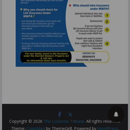
Copyright © 2026
The Lucknow Tribune
. All rights reserved.
Theme:
ColorMag
by ThemeGrill. Powered by
WordPress
.