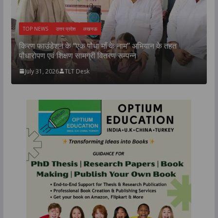
TOP NEWS
उत्तर प्रदेश
लखनऊ
न
उ
किरण फाउंडेशन के “एक पौधा माँ के नाम” अभियान के तहत
म
पौधारोपण एवं शिक्षण सामग्री वितरण सम्पन्न
July 31, 2026
TLT Desk