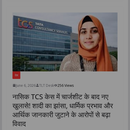
s
b
t
e
L
e
A
o
e
d
i
p
o
r
I
n
p
k
n
k
देश
June 6, 2026
TLT Desk
256 Views
नासिक TCS केस में चार्जशीट के बाद नए
खुलासे! शादी का झांसा, धार्मिक प्रभाव और
आर्थिक जानकारी जुटाने के आरोपों से बढ़ा
विवाद