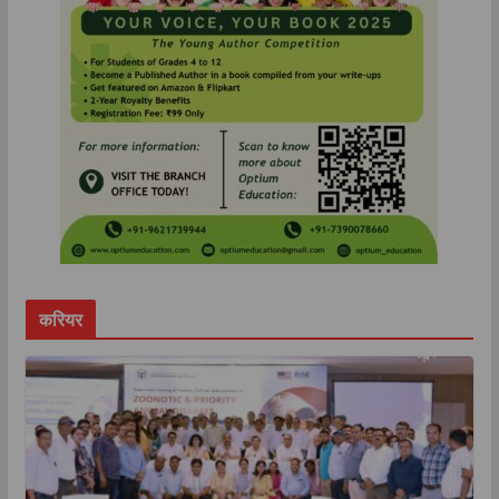
करियर