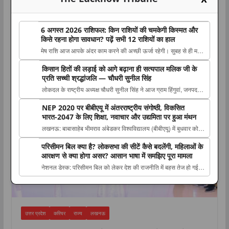
6 अगस्त 2026 राशिफल: किन राशियों की चमकेगी किस्मत और
किसे रहना होगा सावधान? पढ़ें सभी 12 राशियों का हाल
मेष राशि आज आपके अंदर काम करने की अच्छी ऊर्जा रहेगी। सुबह से ही मन
करेगा कि सब जल्दी-जल्दी निपटा The post 6 अगस्त 2026 राशिफल: किन
किसान हितों की लड़ाई को आगे बढ़ाना ही सत्यपाल मलिक जी के
करियर
राशियों की चमकेगी किस्मत और किसे रहना होगा सावधान? पढ़ें सभी 12
प्रति सच्ची श्रद्धांजलि — चौधरी सुनील सिंह
राशियों का हाल appeared first on The Lucknow Tribune. ...
लोकदल के राष्ट्रीय अध्यक्ष चौधरी सुनील सिंह ने आज ग्राम हिंगुवां, जनपद
बागपत में किसान नेता एवं जम्मू-कश्मीर के पूर्व The post किसान हितों की
NEP 2020 पर बीबीएयू में अंतरराष्ट्रीय संगोष्ठी, विकसित
लड़ाई को आगे बढ़ाना ही सत्यपाल मलिक जी के प्रति सच्ची श्रद्धांजलि —
भारत-2047 के लिए शिक्षा, नवाचार और उद्यमिता पर हुआ मंथन
चौधरी सुनील सिंह appeared first on The L...
लखनऊ: बाबासाहेब भीमराव अंबेडकर विश्वविद्यालय (बीबीएयू) में बुधवार को
प्रबंध अध्ययन विभाग की ओर से ‘एनईपी 2020 : विकसित भारत The post
परिसीमन बिल क्या है? लोकसभा की सीटें कैसे बदलेंगी, महिलाओं के
NEP 2020 पर बीबीएयू में अंतरराष्ट्रीय संगोष्ठी, विकसित भारत-2047 के
आरक्षण से क्या होगा असर? आसान भाषा में समझिए पूरा मामला
लिए शिक्षा, नवाचार और उद्यमिता पर हुआ मंथन ...
नेशनल डेस्क: परिसीमन बिल को लेकर देश की राजनीति में बहस तेज हो गई
है। सत्ता पक्ष और विपक्ष इस The post परिसीमन बिल क्या है? लोकसभा की
सीटें कैसे बदलेंगी, महिलाओं के आरक्षण से क्या होगा असर? आसान भाषा में
समझिए पूरा मामला appeared first on The Lucknow...
उत्तर प्रदेश
करियर
राज्य
लखनऊ