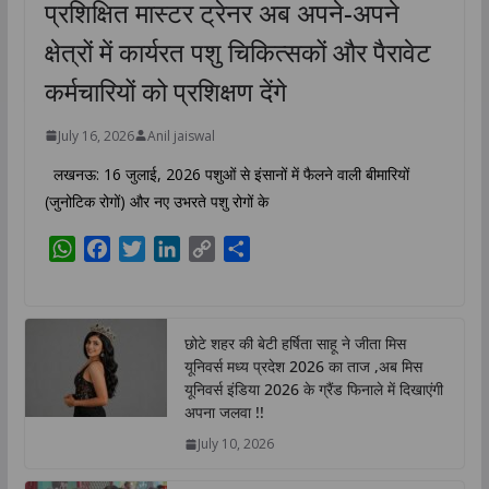
प्रशिक्षित मास्टर ट्रेनर अब अपने-अपने
क्षेत्रों में कार्यरत पशु चिकित्सकों और पैरावेट
कर्मचारियों को प्रशिक्षण देंगे
July 16, 2026
Anil jaiswal
लखनऊ: 16 जुलाई, 2026 पशुओं से इंसानों में फैलने वाली बीमारियों
(जुनोटिक रोगों) और नए उभरते पशु रोगों के
W
F
T
L
C
S
h
a
w
i
o
h
a
c
i
n
p
a
t
e
t
k
y
r
छोटे शहर की बेटी हर्षिता साहू ने जीता मिस
s
b
t
e
L
e
यूनिवर्स मध्य प्रदेश 2026 का ताज ,अब मिस
A
o
e
d
i
यूनिवर्स इंडिया 2026 के ग्रैंड फिनाले में दिखाएंगी
p
o
r
I
n
अपना जलवा !!
p
k
n
k
July 10, 2026