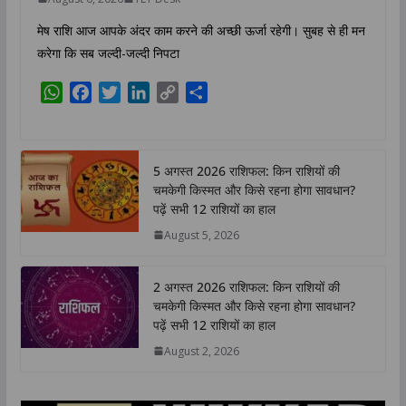
मेष राशि आज आपके अंदर काम करने की अच्छी ऊर्जा रहेगी। सुबह से ही मन
करेगा कि सब जल्दी-जल्दी निपटा
W
F
T
L
C
S
h
a
w
i
o
h
a
c
i
n
p
a
t
e
t
k
y
r
5 अगस्त 2026 राशिफल: किन राशियों की
s
b
t
e
L
e
चमकेगी किस्मत और किसे रहना होगा सावधान?
A
o
e
d
i
पढ़ें सभी 12 राशियों का हाल
p
o
r
I
n
August 5, 2026
p
k
n
k
2 अगस्त 2026 राशिफल: किन राशियों की
चमकेगी किस्मत और किसे रहना होगा सावधान?
पढ़ें सभी 12 राशियों का हाल
August 2, 2026