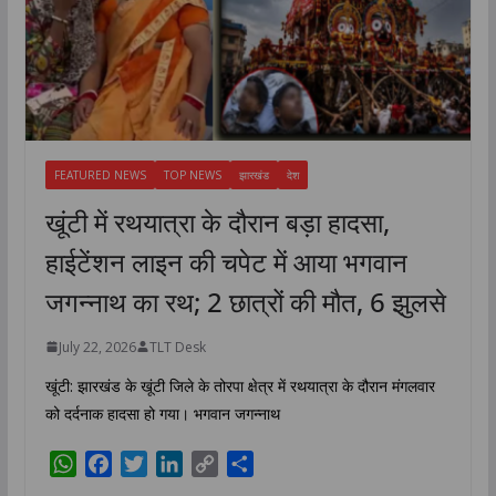
FEATURED NEWS
TOP NEWS
झारखंड
देश
खूंटी में रथयात्रा के दौरान बड़ा हादसा,
हाईटेंशन लाइन की चपेट में आया भगवान
जगन्नाथ का रथ; 2 छात्रों की मौत, 6 झुलसे
July 22, 2026
TLT Desk
खूंटी: झारखंड के खूंटी जिले के तोरपा क्षेत्र में रथयात्रा के दौरान मंगलवार
को दर्दनाक हादसा हो गया। भगवान जगन्नाथ
W
F
T
L
C
S
h
a
w
i
o
h