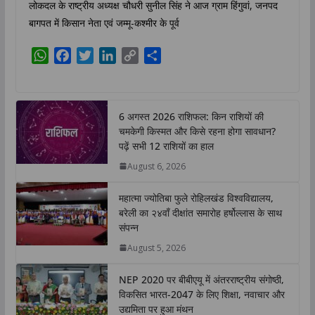
लोकदल के राष्ट्रीय अध्यक्ष चौधरी सुनील सिंह ने आज ग्राम हिंगुवां, जनपद
बागपत में किसान नेता एवं जम्मू-कश्मीर के पूर्व
W
F
T
L
C
S
h
a
w
i
o
h
a
c
i
n
p
a
t
e
t
k
y
r
6 अगस्त 2026 राशिफल: किन राशियों की
s
b
t
e
L
e
चमकेगी किस्मत और किसे रहना होगा सावधान?
A
o
e
d
i
पढ़ें सभी 12 राशियों का हाल
p
o
r
I
n
August 6, 2026
p
k
n
k
महात्मा ज्योतिबा फुले रोहिलखंड विश्वविद्यालय,
बरेली का २४वाँ दीक्षांत समारोह हर्षोल्लास के साथ
संपन्न
August 5, 2026
NEP 2020 पर बीबीएयू में अंतरराष्ट्रीय संगोष्ठी,
विकसित भारत-2047 के लिए शिक्षा, नवाचार और
उद्यमिता पर हुआ मंथन