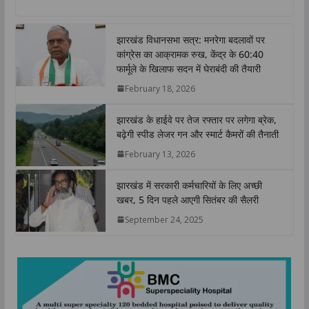
a
c
i
n
p
a
t
e
t
k
y
r
झारखंड विधानसभा सत्र: मनरेगा बदलावों पर
s
b
t
e
L
e
कांग्रेस का आक्रामक रुख, केंद्र के 60:40
A
o
e
d
i
फार्मूले के खिलाफ सदन में घेराबंदी की तैयारी
p
o
r
I
n
February 18, 2026
p
k
n
k
झारखंड के हाईवे पर तेज रफ्तार पर लगेगा ब्रेक,
बढ़ेगी स्पीड लेजर गन और स्मार्ट कैमरों की तैनाती
February 13, 2026
झारखंड में सरकारी कर्मचारियों के लिए अच्छी
खबर, 5 दिन पहले आएगी सितंबर की सैलरी
September 24, 2025