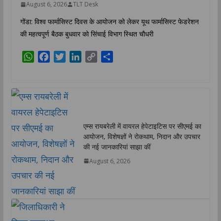
August 6, 2026
TLT Desk
गोंडा: विश्व फार्मासिस्ट दिवस के आयोजन को लेकर यूथ फार्मासिस्ट फेडरेशन
की महत्वपूर्ण बैठक बुधवार को सिंचाई विभाग स्थित चौधरी
W
F
T
L
C
S
h
a
w
i
o
h
a
c
i
n
p
a
t
e
t
k
y
r
s
b
t
e
L
e
A
o
e
d
i
एम्स रायबरेली में वायरल हेपेटाइटिस पर सीएमई का
p
o
r
I
n
आयोजन, विशेषज्ञों ने रोकथाम, निदान और उपचार
p
k
n
k
की नई जानकारियां साझा कीं
August 6, 2026