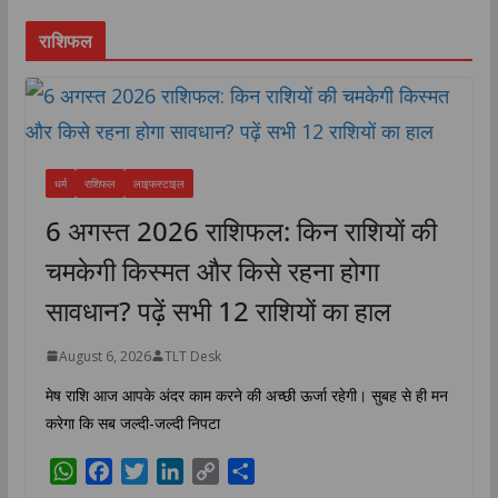
राशिफल
धर्म
राशिफल
लाइफस्टाइल
6 अगस्त 2026 राशिफल: किन राशियों की
चमकेगी किस्मत और किसे रहना होगा
सावधान? पढ़ें सभी 12 राशियों का हाल
August 6, 2026
TLT Desk
मेष राशि आज आपके अंदर काम करने की अच्छी ऊर्जा रहेगी। सुबह से ही मन
करेगा कि सब जल्दी-जल्दी निपटा
W
F
T
L
C
S
h
a
w
i
o
h