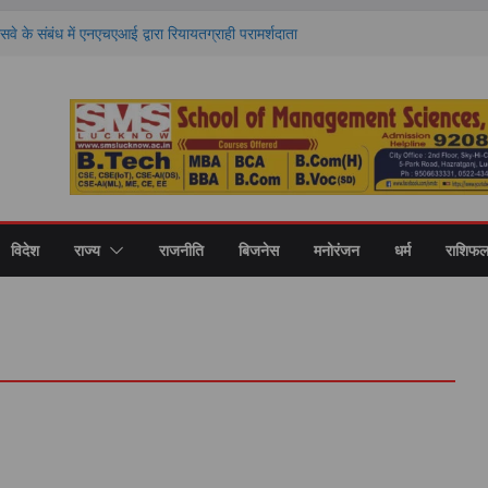
 के संबंध में एनएचएआई द्वारा रियायतग्राही परामर्शदाता
 कड़ी कार्रवाई
ो आगे बढ़ाना ही सत्यपाल मलिक जी के प्रति सच्ची
नील सिंह
 किन राशियों की चमकेगी किस्मत और किसे रहना होगा
ाशियों का हाल
हिलखंड विश्वविद्यालय, बरेली का २४वाँ दीक्षांत समारोह
ं अंतरराष्ट्रीय संगोष्ठी, विकसित भारत-2047 के लिए
मिता पर हुआ मंथन
विदेश
राज्य
राजनीति
बिजनेस
मनोरंजन
धर्म
राशिफ