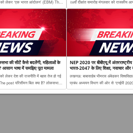
दों को लेकर ‘एक भारत आंदोलन’ (EBM) The
२४वाँ दीक्षांत समारोह मंगलवार को राजकीय आय
 सुधार की मांग को लेकर ‘एक भारत आंदोलन’
post महात्मा ज्योतिबा फुले रोहिलखंड विश्वविद्य
ेत चार संवैधानिक पदों को भेजा ज्ञ...
समारोह हर्षोल्लास के साथ संपन्न appe...
सभा की सीटें कैसे बदलेंगी, महिलाओं के
NEP 2020 पर बीबीएयू में अंतरराष्ट्रीय 
? आसान भाषा में समझिए पूरा मामला
भारत-2047 के लिए शिक्षा, नवाचार और उ
को लेकर देश की राजनीति में बहस तेज हो गई
लखनऊ: बाबासाहेब भीमराव अंबेडकर विश्वविद्याल
इस The post परिसीमन बिल क्या है? लोकसभा
प्रबंध अध्ययन विभाग की ओर से ‘एनईपी 20
लाओं के आरक्षण से क्या होगा असर? आसान भाषा
post NEP 2020 पर बीबीएयू में अंतरराष्ट्रीय
eared first on The Lucknow...
भारत-2047 के लिए शिक्षा, नवाचार और उद्यमि