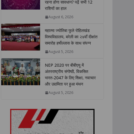
रहना होगा सावधान? पढ़ें सभी 12
A
o
e
d
i
राशियों का हाल
p
o
r
I
n
p
k
n
k
August 6, 2026
महात्मा ज्योतिबा फुले रोहिलखंड
विश्वविद्यालय, बरेली का २४वाँ दीक्षांत
समारोह हर्षोल्लास के साथ संपन्न
August 5, 2026
NEP 2020 पर बीबीएयू में
अंतरराष्ट्रीय संगोष्ठी, विकसित
भारत-2047 के लिए शिक्षा, नवाचार
और उद्यमिता पर हुआ मंथन
August 5, 2026