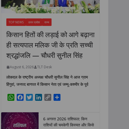
TOP NEWS
उत्तर प्रदेश
राज्य
किसान हितों की लड़ाई को आगे बढ़ाना
ही सत्यपाल मलिक जी के प्रति सच्ची
श्रद्धांजलि — चौधरी सुनील सिंह
August 6, 2026
TLT Desk
लोकदल के राष्ट्रीय अध्यक्ष चौधरी सुनील सिंह ने आज ग्राम
हिंगुवां, जनपद बागपत में किसान नेता एवं जम्मू-कश्मीर के पूर्व
W
F
T
L
C
S
h
a
w
i
o
h
a
c
i
n
p
a
t
e
t
k
y
r
6 अगस्त 2026 राशिफल: किन
s
b
t
e
L
e
राशियों की चमकेगी किस्मत और किसे