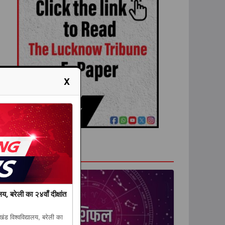
X
राशिफल
लय, बरेली का २४वाँ दीक्षांत
ंड विश्वविद्यालय, बरेली का