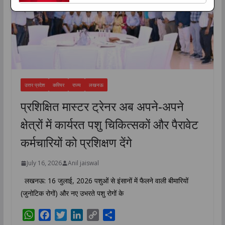
सामने आ रहे हैं। कार्डियक अरेस्ट और हार्ट अटैक The
post महिलाओं और पुरुषों में अलग होते हैं कार्डियक अरेस्ट
के संकेत, 24 घंटे पहले दिख सकते हैं ये लक्षण appeared
first on The Lucknow Tribune. ...
उत्तर प्रदेश
करियर
राज्य
लखनऊ
प्रशिक्षित मास्टर ट्रेनर अब अपने-अपने
क्षेत्रों में कार्यरत पशु चिकित्सकों और पैरावेट
कर्मचारियों को प्रशिक्षण देंगे
July 16, 2026
Anil jaiswal
लखनऊ: 16 जुलाई, 2026 पशुओं से इंसानों में फैलने वाली बीमारियों
(जुनोटिक रोगों) और नए उभरते पशु रोगों के
W
F
T
L
C
S