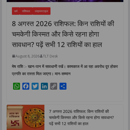
धर्म
राशिफल
लाइफस्टाइल
8 अगस्त 2026 राशिफल: किन राशियों की
चमकेगी किस्मत और किसे रहना होगा
सावधान? पढ़ें सभी 12 राशियों का हाल
August 8, 2026
TLT Desk
मेष राशि :- खान-पान में सावधानी रखें। कामकाज में आ रहा अवरोध दूर होकर
प्रगति का रास्ता मिल जाएगा। मान-सम्मान
W
F
T
L
C
S
h
a
w
i
o
h
a
c
i
n
p
a
t
e
t
k
y
r
7 अगस्त 2026 राशिफल: किन राशियों की
s
b
t
e
L
e
चमकेगी किस्मत और किसे रहना होगा सावधान?
A
o
e
d
i
पढ़ें सभी 12 राशियों का हाल
p
o
r
I
n