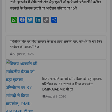
रांची: झारखंड में जेपीएससी और जेएसएससी की प्रतियोगी परीक्षाओं में कथित
गड़बड़ी के खिलाफ छात्रों का आंदोलन शनिवार को 15वें
W
F
T
L
C
S
h
a
w
i
o
h
a
c
i
n
p
a
t
e
t
k
y
r
परिसीमन बिल पर मोदी सरकार के साथ आया अकाली दल, समर्थन के बाद फिर
s
b
t
e
L
e
गठबंधन की अटकलें तेज
A
o
e
d
i
August 8, 2026
p
o
r
I
n
p
k
n
k
विजय थलपति की सर्वदलीय बैठक को बड़ा झटका,
परिसीमन पर 37 सांसदों ने किया बायकॉट;
DMK-AIADMK भी दूर
August 8, 2026