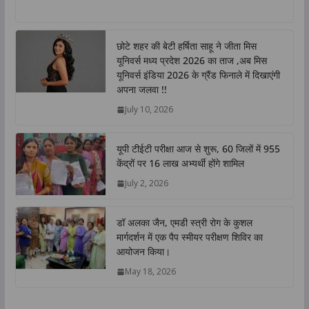
h
a
w
i
o
h
a
c
i
n
p
a
t
e
t
k
y
r
छोटे शहर की बेटी हर्षिता साहू ने जीता मिस
s
b
t
e
L
e
यूनिवर्स मध्य प्रदेश 2026 का ताज ,अब मिस
A
o
e
d
i
यूनिवर्स इंडिया 2026 के ग्रैंड फिनाले में दिखाएंगी
p
o
r
I
n
अपना जलवा !!
p
k
n
k
July 10, 2026
यूपी टीईटी परीक्षा आज से शुरू, 60 जिलों में 955
केंद्रों पर 16 लाख अभ्यर्थी होंगे शामिल
July 2, 2026
डॉ अलका जैन, एमडी स्त्री रोग के कुशल
मार्गदर्शन में एक पैप स्मीयर परीक्षण शिविर का
आयोजन किया।
May 18, 2026