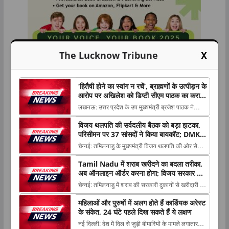
X
The Lucknow Tribune
‘हितैषी होने का स्वांग न रचें’, ब्राह्मणों के उत्पीड़न के
आरोप पर अखिलेश को डिप्टी सीएम पाठक का करारा
जवाब
लखनऊ: उत्तर प्रदेश के उप मुख्यमंत्री ब्रजेश पाठक ने
समाजवादी पार्टी प्रमुख अखिलेश यादव के भाजपा पर ब्राह्मणों
विजय थलपति की सर्वदलीय बैठक को बड़ा झटका,
के उत्पीड़न The post ‘हितैषी होने का स्वांग न रचें’, ब्राह्मणों
परिसीमन पर 37 सांसदों ने किया बायकॉट; DMK-
के उत्पीड़न के आरोप पर अखिलेश को डिप्टी सीएम पाठक का
AIADMK भी दूर
चेन्नई: तमिलनाडु के मुख्यमंत्री विजय थलपति की ओर से
करारा जवाब ...
परिसीमन के मुद्दे पर बुलाई गई सर्वदलीय सांसदों की बैठक को
Tamil Nadu में शराब खरीदने का बदला तरीका,
The post विजय थलपति की सर्वदलीय बैठक को बड़ा
अब ऑनलाइन ऑर्डर करना होगा; विजय सरकार ने
करियर
झटका, परिसीमन पर 37 सांसदों ने किया बायकॉट; DMK-
लागू किया नया सिस्टम
चेन्नई: तमिलनाडु में शराब की सरकारी दुकानों से खरीदारी को
AIADMK भी दूर appeared first on The Lucknow
लेकर नया सिस्टम शुरू किया गया है। मुख्यमंत्री थलपति
Tri...
महिलाओं और पुरुषों में अलग होते हैं कार्डियक अरेस्ट
विजय The post Tamil Nadu में शराब खरीदने का बदला
के संकेत, 24 घंटे पहले दिख सकते हैं ये लक्षण
तरीका, अब ऑनलाइन ऑर्डर करना होगा; विजय सरकार ने
नई दिल्ली: देश में दिल से जुड़ी बीमारियों के मामले लगातार
लागू किया नया सिस्टम appeared first on The ...