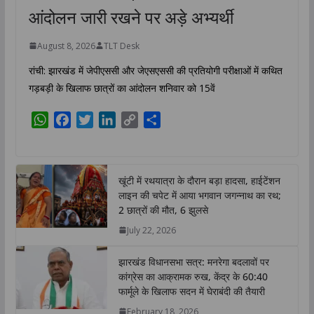
आंदोलन जारी रखने पर अड़े अभ्यर्थी
August 8, 2026
TLT Desk
रांची: झारखंड में जेपीएससी और जेएसएससी की प्रतियोगी परीक्षाओं में कथित
गड़बड़ी के खिलाफ छात्रों का आंदोलन शनिवार को 15वें
W
F
T
L
C
S
h
a
w
i
o
h
a
c
i
n
p
a
t
e
t
k
y
r
खूंटी में रथयात्रा के दौरान बड़ा हादसा, हाईटेंशन
s
b
t
e
L
e
लाइन की चपेट में आया भगवान जगन्नाथ का रथ;
A
o
e
d
i
2 छात्रों की मौत, 6 झुलसे
p
o
r
I
n
July 22, 2026
p
k
n
k
झारखंड विधानसभा सत्र: मनरेगा बदलावों पर
कांग्रेस का आक्रामक रुख, केंद्र के 60:40
फार्मूले के खिलाफ सदन में घेराबंदी की तैयारी
February 18, 2026