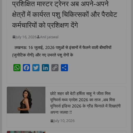
प्रशिक्षित मास्टर ट्रेनर अब अपने-अपने
क्षेत्रों में कार्यरत पशु चिकित्सकों और पैरावेट
कर्मचारियों को प्रशिक्षण देंगे
July 16, 2026
Anil jaiswal
लखनऊ: 16 जुलाई, 2026 पशुओं से इंसानों में फैलने वाली बीमारियों
(जुनोटिक रोगों) और नए उभरते पशु रोगों के
W
F
T
L
C
S
h
a
w
i
o
h
a
c
i
n
p
a
t
e
t
k
y
r
छोटे शहर की बेटी हर्षिता साहू ने जीता मिस
s
b
t
e
L
e
यूनिवर्स मध्य प्रदेश 2026 का ताज ,अब मिस
A
o
e
d
i
यूनिवर्स इंडिया 2026 के ग्रैंड फिनाले में दिखाएंगी
p
o
r
I
n
अपना जलवा !!
p
k
n
k
July 10, 2026