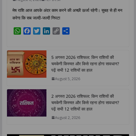
मेष राशि आज आपके अंदर काम करने की अच्छी ऊर्जा रहेगी। सुबह से ही मन
करेगा कि सब जल्दी-जल्दी निपटा
W
F
T
L
C
S
h
a
w
i
o
h
a
c
i
n
p
a
t
e
t
k
y
r
5 अगस्त 2026 राशिफल: किन राशियों की
s
b
t
e
L
e
चमकेगी किस्मत और किसे रहना होगा सावधान?
A
o
e
d
i
पढ़ें सभी 12 राशियों का हाल
p
o
r
I
n
August 5, 2026
p
k
n
k
2 अगस्त 2026 राशिफल: किन राशियों की
चमकेगी किस्मत और किसे रहना होगा सावधान?
पढ़ें सभी 12 राशियों का हाल
August 2, 2026