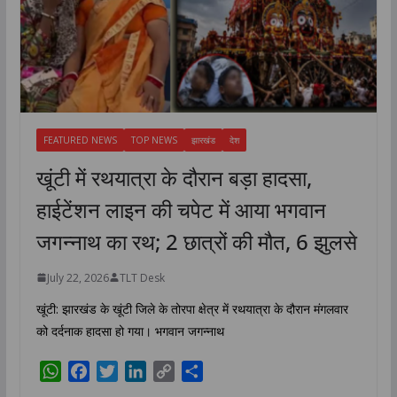
FEATURED NEWS
TOP NEWS
झारखंड
देश
खूंटी में रथयात्रा के दौरान बड़ा हादसा,
हाईटेंशन लाइन की चपेट में आया भगवान
जगन्नाथ का रथ; 2 छात्रों की मौत, 6 झुलसे
July 22, 2026
TLT Desk
खूंटी: झारखंड के खूंटी जिले के तोरपा क्षेत्र में रथयात्रा के दौरान मंगलवार
को दर्दनाक हादसा हो गया। भगवान जगन्नाथ
W
F
T
L
C
S
h
a
w
i
o
h