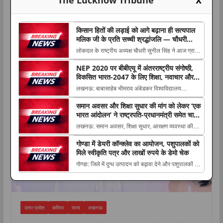
X
किसान हितों की लड़ाई को आगे बढ़ाना ही सत्यपाल
मलिक जी के प्रति सच्ची श्रद्धांजलि — चौधरी
सुनील सिंह
लोकदल के राष्ट्रीय अध्यक्ष चौधरी सुनील सिंह ने आज ग्राम
हिंगुवां, जनपद बागपत में किसान नेता एवं जम्मू-कश्मीर के पूर्व
NEP 2020 पर बीबीएयू में अंतरराष्ट्रीय संगोष्ठी,
करियर
The post किसान हितों की लड़ाई को आगे बढ़ाना ही
विकसित भारत-2047 के लिए शिक्षा, नवाचार और
सत्यपाल मलिक जी के प्रति सच्ची श्रद्धांजलि — चौधरी
उद्यमिता पर हुआ मंथन
लखनऊ: बाबासाहेब भीमराव अंबेडकर विश्वविद्यालय
सुनील सिंह appeared first on The L...
(बीबीएयू) में बुधवार को प्रबंध अध्ययन विभाग की ओर से
समान अवसर और शिक्षा सुधार की मांग को लेकर ‘एक
‘एनईपी 2020 : विकसित भारत The post NEP 2020
भारत आंदोलन’ ने राष्ट्रपति-प्रधानमंत्री समेत चार
पर बीबीएयू में अंतरराष्ट्रीय संगोष्ठी, विकसित भारत-2047
संवैधानिक पदों को भेजा ज्ञापन
लखनऊ: समान अवसर, शिक्षा सुधार, आरक्षण व्यवस्था की
के लिए शिक्षा, नवाचार और उद्यमिता पर हुआ मंथन ...
समीक्षा और सामाजिक समरसता जैसे मुद्दों को लेकर ‘एक भारत
गोण्डा में डेयरी कॉन्क्लेव का आयोजन, पशुपालकों को
आंदोलन’ (EBM) The post समान अवसर और शिक्षा
मिले स्वीकृति पत्र और लाखों रुपये के डेमो चेक
सुधार की मांग को लेकर ‘एक भारत आंदोलन’ ने राष्ट्रपति-
गोण्डा: जिले में दुग्ध उत्पादन को बढ़ावा देने और पशुपालकों को
प्रधानमंत्री समेत चार संवैधानिक पदों को भेजा ज्ञ...
आर्थिक रूप से सशक्त बनाने के उद्देश्य से बुधवार The post
गोण्डा में डेयरी कॉन्क्लेव का आयोजन, पशुपालकों को मिले
स्वीकृति पत्र और लाखों रुपये के डेमो चेक appeared first
on The Lucknow Tribu...
उत्तर प्रदेश
करियर
राज्य
लखनऊ