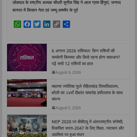
लोकदल के राष्ट्रीय अध्यक्ष चौधरी सुनील सिंह ने आज ग्राम हिंगुवां, जनपद
बागपत में किसान नेता एवं जम्मू-कश्मीर के पूर्व
W
F
T
L
C
S
h
a
w
i
o
h
a
c
i
n
p
a
t
e
t
k
y
r
6 अगस्त 2026 राशिफल: किन राशियों की
s
b
t
e
L
e
चमकेगी किस्मत और किसे रहना होगा सावधान?
A
o
e
d
i
पढ़ें सभी 12 राशियों का हाल
p
o
r
I
n
August 6, 2026
p
k
n
k
महात्मा ज्योतिबा फुले रोहिलखंड विश्वविद्यालय,
बरेली का २४वाँ दीक्षांत समारोह हर्षोल्लास के साथ
संपन्न
August 5, 2026
NEP 2020 पर बीबीएयू में अंतरराष्ट्रीय संगोष्ठी,
विकसित भारत-2047 के लिए शिक्षा, नवाचार और
उद्यमिता पर हुआ मंथन