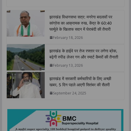
a
c
i
n
p
a
t
e
t
k
y
r
झारखंड विधानसभा सत्र: मनरेगा बदलावों पर
s
b
t
e
L
e
कांग्रेस का आक्रामक रुख, केंद्र के 60:40
A
o
e
d
i
फार्मूले के खिलाफ सदन में घेराबंदी की तैयारी
p
o
r
I
n
February 18, 2026
p
k
n
k
झारखंड के हाईवे पर तेज रफ्तार पर लगेगा ब्रेक,
बढ़ेगी स्पीड लेजर गन और स्मार्ट कैमरों की तैनाती
February 13, 2026
झारखंड में सरकारी कर्मचारियों के लिए अच्छी
खबर, 5 दिन पहले आएगी सितंबर की सैलरी
September 24, 2025