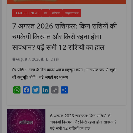
FEATURED NEWS
धर्म
राशिफल
लाइफस्टाइल
7 अगस्त 2026 राशिफल: किन राशियों की
चमकेगी किस्मत और किसे रहना होगा
सावधान? पढ़ें सभी 12 राशियों का हाल
August 7, 2026
TLT Desk
मेष राशि :- आज के दिन काफी अच्छा महसूस करेंगे। मानसिक रूप से खुशी
की अनुभूति होगी। नई जगहों पर भ्रमण
W
F
T
L
C
S
h
a
w
i
o
h
a
c
i
n
p
a
t
e
t
k
y
r
6 अगस्त 2026 राशिफल: किन राशियों की
s
b
t
e
L
e
चमकेगी किस्मत और किसे रहना होगा सावधान?
A
o
e
d
i
पढ़ें सभी 12 राशियों का हाल
p
o
r
I
n