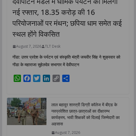
देवीपाटन मंडल में धार्मिक पर्यटन को मिलेगी
नई रफ्तार, 18.35 करोड़ की 16
परियोजनाओं पर मंथन; छपिया धाम समेत कई
स्थल होंगे विकसित
August 7, 2026
TLT Desk
गोंडा: उत्तर प्रदेश के पर्यटन एवं संस्कृति मंत्री जयवीर सिंह ने शुक्रवार को
गोंडा के महाराजा सुहेलदेव सभागार में देवीपाटन
W
F
T
L
C
S
h
a
w
i
o
h
a
c
i
n
p
a
t
e
t
k
y
r
लाल बहादुर शास्त्री डिग्री कॉलेज में बीएड के
s
b
t
e
L
e
नवप्रवेशित छात्र-छात्राओं का दीक्षारम्भ
A
o
e
d
i
कार्यक्रम, भावी शिक्षकों को दिलाई जिम्मेदारी का
p
o
r
I
n
अहसास
p
k
n
k
August 7, 2026