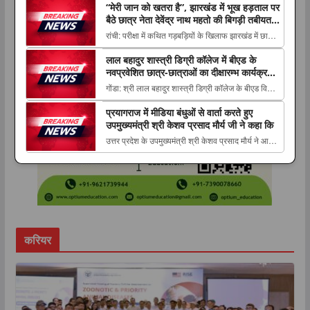
“मेरी जान को खतरा है”, झारखंड में भूख हड़ताल पर
The post देवीपाटन मंडल में धार्मिक पर्यटन को मिलेगी नई
बैठे छात्र नेता देवेंद्र नाथ महतो की बिगड़ी तबीयत,
रफ्तार, 18.35 करोड़ की 16 परियोजनाओं पर मंथन; छपिया
अस्पताल में भर्ती
रांची: परीक्षा में कथित गड़बड़ियों के खिलाफ झारखंड में छात्रों
धाम समेत कई स्थल होंग...
का आंदोलन लगातार जारी है। भूख हड़ताल पर बैठे छात्र
लाल बहादुर शास्त्री डिग्री कॉलेज में बीएड के
The post “मेरी जान को खतरा है”, झारखंड में भूख हड़ताल
नवप्रवेशित छात्र-छात्राओं का दीक्षारम्भ कार्यक्रम,
पर बैठे छात्र नेता देवेंद्र नाथ महतो की बिगड़ी तबीयत,
भावी शिक्षकों को दिलाई जिम्मेदारी का अहसास
गोंडा: श्री लाल बहादुर शास्त्री डिग्री कॉलेज के बीएड विभाग
अस्पताल में भर्ती appeared f...
में 7 अगस्त 2026 को सत्र 2026-28 के नवप्रवेशित
प्रयागराज में मीडिया बंधुओं से वार्ता करते हुए
छात्राध्यापक The post लाल बहादुर शास्त्री डिग्री कॉलेज
उपमुख्यमंत्री श्री केशव प्रसाद मौर्य जी ने कहा कि
में बीएड के नवप्रवेशित छात्र-छात्राओं का दीक्षारम्भ
उत्तर प्रदेश के उपमुख्यमंत्री श्री केशव प्रसाद मौर्य ने आज
कार्यक्रम, भावी शिक्षकों को दिलाई जिम...
प्रयागराज सर्किट हाउस में मीडिया बंधुओं से वार्ता करते हुए
The post प्रयागराज में मीडिया बंधुओं से वार्ता करते हुए
उपमुख्यमंत्री श्री केशव प्रसाद मौर्य जी ने कहा कि
appeared first on The Luck...
करियर