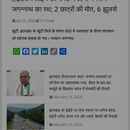
जगन्नाथ का रथ; 2 छात्रों की मौत, 6 झुलसे
July 22, 2026
TLT Desk
खूंटी: झारखंड के खूंटी जिले के तोरपा क्षेत्र में रथयात्रा के दौरान मंगलवार
को दर्दनाक हादसा हो गया। भगवान जगन्नाथ
W
F
T
L
C
S
h
a
w
i
o
h
a
c
i
n
p
a
t
e
t
k
y
r
झारखंड विधानसभा सत्र: मनरेगा बदलावों पर
s
b
t
e
L
e
कांग्रेस का आक्रामक रुख, केंद्र के 60:40
A
o
e
d
i
फार्मूले के खिलाफ सदन में घेराबंदी की तैयारी
p
o
r
I
n
February 18, 2026
p
k
n
k
झारखंड के हाईवे पर तेज रफ्तार पर लगेगा ब्रेक,
बढ़ेगी स्पीड लेजर गन और स्मार्ट कैमरों की तैनाती
February 13, 2026