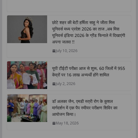
h
a
w
i
o
h
a
c
i
n
p
a
t
e
t
k
y
r
छोटे शहर की बेटी हर्षिता साहू ने जीता मिस
s
b
t
e
L
e
यूनिवर्स मध्य प्रदेश 2026 का ताज ,अब मिस
A
o
e
d
i
यूनिवर्स इंडिया 2026 के ग्रैंड फिनाले में दिखाएंगी
p
o
r
I
n
अपना जलवा !!
p
k
n
k
July 10, 2026
यूपी टीईटी परीक्षा आज से शुरू, 60 जिलों में 955
केंद्रों पर 16 लाख अभ्यर्थी होंगे शामिल
July 2, 2026
डॉ अलका जैन, एमडी स्त्री रोग के कुशल
मार्गदर्शन में एक पैप स्मीयर परीक्षण शिविर का
आयोजन किया।
May 18, 2026