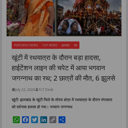
FEATURED NEWS
TOP NEWS
झारखंड
देश
खूंटी में रथयात्रा के दौरान बड़ा हादसा,
हाईटेंशन लाइन की चपेट में आया भगवान
जगन्नाथ का रथ; 2 छात्रों की मौत, 6 झुलसे
July 22, 2026
TLT Desk
खूंटी: झारखंड के खूंटी जिले के तोरपा क्षेत्र में रथयात्रा के दौरान मंगलवार
को दर्दनाक हादसा हो गया। भगवान जगन्नाथ
W
F
T
L
C
S
h
a
w
i
o
h