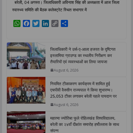
बरेली, 04 अगस्त। जिलाधिकारी अविनाश सिंह की अध्यक्षता में आज जिला
स्वास्थ्य समिति की बैठक कलेक्ट्रेट स्थित सभागार में
W
F
T
L
C
S
h
a
w
i
o
h
a
c
i
n
p
a
t
e
t
k
y
r
जिलाधिकारी ने उर्स-ए-आला हजरत के दृष्टिगत
s
b
t
e
L
e
इस्लामिया ग्राउण्ड का स्थलीय निरीक्षण कर
A
o
e
d
i
तैयारियों एवं व्यवस्थाओं का लिया जायजा
p
o
r
I
n
August 6, 2026
p
k
n
k
नियमित टीकाकरण कार्यक्रम में शामिल हुई
एचपीवी वैक्सीन राज्यपाल ने किया शुभारम्भ।
25,053 टीका लगाकर बरेली पहले पायदान पर
August 6, 2026
महात्मा ज्योतिबा फुले रोहिलखंड विश्वविद्यालय,
बरेली का २४वाँ दीक्षांत समारोह हर्षोल्लास के साथ
संपन्न