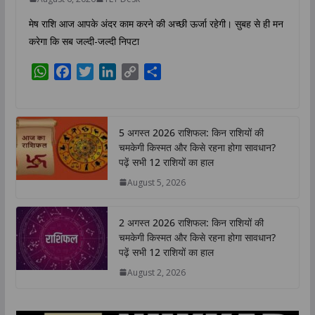
मेष राशि आज आपके अंदर काम करने की अच्छी ऊर्जा रहेगी। सुबह से ही मन
करेगा कि सब जल्दी-जल्दी निपटा
W
F
T
L
C
S
h
a
w
i
o
h
a
c
i
n
p
a
t
e
t
k
y
r
5 अगस्त 2026 राशिफल: किन राशियों की
s
b
t
e
L
e
चमकेगी किस्मत और किसे रहना होगा सावधान?
A
o
e
d
i
पढ़ें सभी 12 राशियों का हाल
p
o
r
I
n
August 5, 2026
p
k
n
k
2 अगस्त 2026 राशिफल: किन राशियों की
चमकेगी किस्मत और किसे रहना होगा सावधान?
पढ़ें सभी 12 राशियों का हाल
August 2, 2026