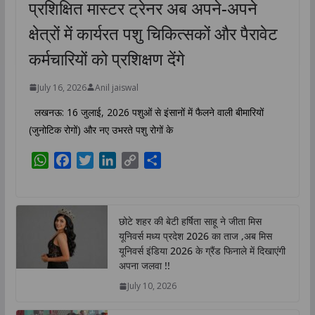
प्रशिक्षित मास्टर ट्रेनर अब अपने-अपने
क्षेत्रों में कार्यरत पशु चिकित्सकों और पैरावेट
कर्मचारियों को प्रशिक्षण देंगे
July 16, 2026
Anil jaiswal
लखनऊ: 16 जुलाई, 2026 पशुओं से इंसानों में फैलने वाली बीमारियों
(जुनोटिक रोगों) और नए उभरते पशु रोगों के
W
F
T
L
C
S
h
a
w
i
o
h
a
c
i
n
p
a
t
e
t
k
y
r
छोटे शहर की बेटी हर्षिता साहू ने जीता मिस
s
b
t
e
L
e
यूनिवर्स मध्य प्रदेश 2026 का ताज ,अब मिस
A
o
e
d
i
यूनिवर्स इंडिया 2026 के ग्रैंड फिनाले में दिखाएंगी
p
o
r
I
n
अपना जलवा !!
p
k
n
k
July 10, 2026