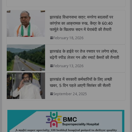
a
c
i
n
p
a
t
e
t
k
y
r
झारखंड विधानसभा सत्र: मनरेगा बदलावों पर
s
b
t
e
L
e
कांग्रेस का आक्रामक रुख, केंद्र के 60:40
A
o
e
d
i
फार्मूले के खिलाफ सदन में घेराबंदी की तैयारी
p
o
r
I
n
February 18, 2026
p
k
n
k
झारखंड के हाईवे पर तेज रफ्तार पर लगेगा ब्रेक,
बढ़ेगी स्पीड लेजर गन और स्मार्ट कैमरों की तैनाती
February 13, 2026
झारखंड में सरकारी कर्मचारियों के लिए अच्छी
खबर, 5 दिन पहले आएगी सितंबर की सैलरी
September 24, 2025