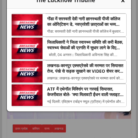
X
गोंडा में सरस्वती देवी नारी ज्ञानस्थली पीजी कॉलेज
का ओरिएंटेशन डे, नवप्रवेशी छात्राओं का भव्य
स्वागत, व्यक्तित्व विकास पर दिया गया विशेष जोर
गोंडा: सरस्वती देवी नारी ज्ञानस्थली पीजी कॉलेज में बुधवार
को बीए, बीकॉम और एमए प्रथम वर्ष की नवप्रवेशी छात्राओं
जिलाधिकारी ने जिला स्वास्थ्य समिति की करी बैठक,
करियर
के The post गोंडा में सरस्वती देवी नारी ज्ञानस्थली पीजी
स्वास्थ्य सेवाओं की प्रगति में सुधार लाने के दिए
कॉलेज का ओरिएंटेशन डे, नवप्रवेशी छात्राओं का भव्य
निर्देश
बरेली, 04 अगस्त। जिलाधिकारी अविनाश सिंह की
स्वागत, व्यक्तित्व विकास पर दिया...
अध्यक्षता में आज जिला स्वास्थ्य समिति की बैठक कलेक्ट्रेट
लखनऊ-कानपुर एक्सप्रेसवे की मरम्मत पर सियासत
स्थित सभागार में The post जिलाधिकारी ने जिला स्वास्थ्य
तेज, पंखे से सड़क सुखाने का VIDEO शेयर कर
समिति की करी बैठक, स्वास्थ्य सेवाओं की प्रगति में सुधार
अखिलेश यादव का तंज
लखनऊ: लखनऊ-कानपुर एक्सप्रेसवे पर मरम्मत कार्य को
लाने के दिए निर्देश appeared fir...
लेकर उत्तर प्रदेश की सियासत गरमा गई है। एक्सप्रेसवे के
ATF में एथेनॉल मिक्सिंग पर गरमाई सियासत,
कुछ हिस्सों में The post लखनऊ-कानपुर एक्सप्रेसवे की
केजरीवाल बोले- ‘क्या मिलावटी ईंधन वाली फ्लाइट में
मरम्मत पर सियासत तेज, पंखे से सड़क सुखाने का VIDEO
सफर करेंगे?’
नई दिल्ली: एविएशन टर्बाइन फ्यूल (एटीएफ) में एथेनॉल और
शेयर कर अखिलेश यादव का तंज appeared first o...
अन्य सिंथेटिक हाइड्रोकार्बन मिलाने की अनुमति दिए जाने के
बाद इस The post ATF में एथेनॉल मिक्सिंग पर गरमाई
सियासत, केजरीवाल बोले- ‘क्या मिलावटी ईंधन वाली फ्लाइट
में सफर करेंगे?’ appeare...
उत्तर प्रदेश
करियर
राज्य
लखनऊ