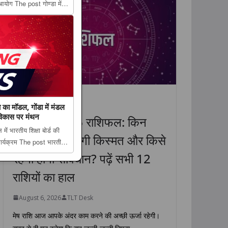
आयोग The post गोण्डा में
निधियों से लिए सुझाव,
rst ...
धर्म
राशिफल
लाइफस्टाइल
ा का मॉडल, गोंडा में मंडल
 विकास पर मंथन
6 अगस्त 2026 राशिफल: किन
ें भारतीय शिक्षा बोर्ड की
राशियों की चमकेगी किस्मत और किसे
र्यक्रम The post भारतीय
ोंडा में मंडल स्तरीय बैठक में
रहना होगा सावधान? पढ़ें सभी 12
ear...
राशियों का हाल
August 6, 2026
TLT Desk
मेष राशि आज आपके अंदर काम करने की अच्छी ऊर्जा रहेगी।