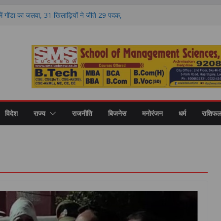
वा, गोंडा में डेयरी कॉन्क्लेव के दौरान करोड़ों की
को बांटे गए स्वीकृति पत्र और डेमो चेक
ा में गोंडा का जलवा, 31 खिलाड़ियों ने जीते 29 पदक,
िक्षकों का भी हुआ सम्मान
ण पर मंथन, आयोग ने जनप्रतिनिधियों से लिए सुझाव,
ाएं
 की नई शिक्षा का मॉडल, गोंडा में मंडल स्तरीय बैठक में
ास पर मंथन
री कॉलेज में नवप्रवेशी छात्रों का भव्य स्वागत,
र और उच्च शिक्षा का मिला मार्गदर्शन
विदेश
राज्य
राजनीति
बिजनेस
मनोरंजन
धर्म
राशिफ