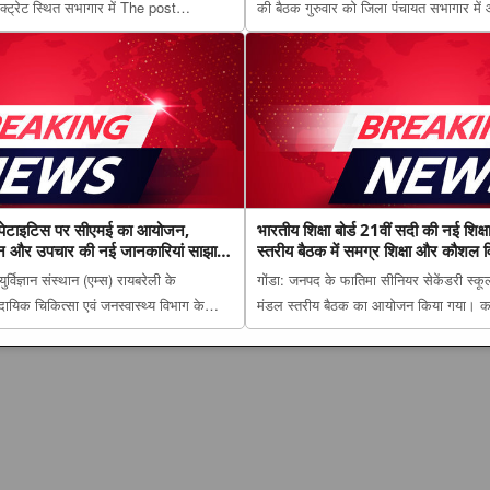
क्ट्रेट स्थित सभागार में The post
की बैठक गुरुवार को जिला पंचायत सभागार में 
य समिति की करी बैठक, स्वास्थ्य सेवाओं की
पिछड़ा वर्ग आरक्षण पर मंथन, आयोग ने जनप्रति
निर्देश appeared fir...
शासन को भेजी जाएंगी अनुशंसाएं appeared fi
 हेपेटाइटिस पर सीएमई का आयोजन,
भारतीय शिक्षा बोर्ड 21वीं सदी की नई शिक्ष
िदान और उपचार की नई जानकारियां साझा
स्तरीय बैठक में समग्र शिक्षा और कौशल
विज्ञान संस्थान (एम्स) रायबरेली के
गोंडा: जनपद के फातिमा सीनियर सेकेंडरी स्कूल म
मुदायिक चिकित्सा एवं जनस्वास्थ्य विभाग के
मंडल स्तरीय बैठक का आयोजन किया गया। का
म्स रायबरेली में वायरल हेपेटाइटिस पर
शिक्षा बोर्ड 21वीं सदी की नई शिक्षा का मॉडल, ग
ं ने रोकथाम, निदान और उपचार की...
समग्र शिक्षा और कौशल विकास पर मंथन app