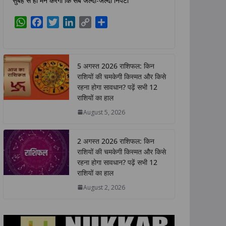
सुबह से ही मन करेगा कि सब जल्दी-जल्दी निपटा
W
F
T
L
C
S
h
a
w
i
o
h
a
c
i
n
p
a
t
e
t
k
y
r
5 अगस्त 2026 राशिफल: किन
s
b
t
e
L
e
राशियों की चमकेगी किस्मत और किसे
A
o
e
d
i
रहना होगा सावधान? पढ़ें सभी 12
p
o
r
I
n
राशियों का हाल
p
k
n
k
August 5, 2026
2 अगस्त 2026 राशिफल: किन
राशियों की चमकेगी किस्मत और किसे
रहना होगा सावधान? पढ़ें सभी 12
राशियों का हाल
August 2, 2026