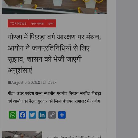
TOP NEWS
उत्तर प्रदेश
राज्य
गोण्डा में पिछड़ा वर्ग आरक्षण पर मंथन,
आयोग ने जनप्रतिनिधियों से लिए
सुझाव, शासन को भेजी जाएंगी
अनुशंसाएं
August 6, 2026
TLT Desk
गोंडा: उत्तर प्रदेश राज्य स्थानीय ग्रामीण निकाय समर्पित पिछड़ा
वर्ग आयोग की बैठक गुरुवार को जिला पंचायत सभागार में आयोग
W
F
T
L
C
S
h
a
w
i
o
h
a
c
i
n
p
a
t
e
t
k
y
r
भारतीय शिक्षा बोर्ड 21वीं सदी की नई