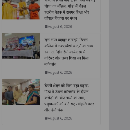
s
b
t
e
L
e
शिक्षा का मॉडल, गोंडा में मंडल
स्तरीय बैठक में समग्र शिक्षा और
A
o
e
d
i
कौशल विकास पर मंथन
p
o
r
I
n
p
k
n
k
August 6, 2026
श्री लाल बहादुर शास्त्री डिग्री
कॉलेज में नवप्रवेशी छात्रों का भव्य
स्वागत, ‘दीक्षारंभ’ कार्यक्रम में
करियर और उच्च शिक्षा का मिला
मार्गदर्शन
August 6, 2026
डेयरी क्षेत्र को मिला बड़ा बढ़ावा,
गोंडा में डेयरी कॉन्क्लेव के दौरान
करोड़ों की योजनाओं का लाभ,
पशुपालकों को बांटे गए स्वीकृति पत्र
और डेमो चेक
August 6, 2026