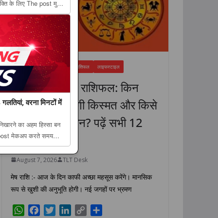
क्ति के लिए The post मुफ्त
ा मैलवेयर, बैंक अधिकारी के
d f...
FEATURED NEWS
धर्म
राशिफल
लाइफस्टाइल
7 अगस्त 2026 राशिफल: किन
राशियों की चमकेगी किस्मत और किसे
लतियां, वरना मिनटों में
रहना होगा सावधान? पढ़ें सभी 12
निखारने का अहम हिस्सा बन
 post मेकअप करते समय
राशियों का हाल
ं बिगड़ सकता है पूरा लुक
e. ...
August 7, 2026
TLT Desk
मेष राशि :- आज के दिन काफी अच्छा महसूस करेंगे। मानसिक
रूप से खुशी की अनुभूति होगी। नई जगहों पर भ्रमण
W
F
T
L
C
S