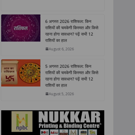
h
a
w
i
o
h
a
c
i
n
p
a
t
e
t
k
y
r
6 अगस्त 2026 राशिफल: किन
s
b
t
e
L
e
राशियों की चमकेगी किस्मत और किसे
A
o
e
d
i
रहना होगा सावधान? पढ़ें सभी 12
p
o
r
I
n
राशियों का हाल
p
k
n
k
August 6, 2026
5 अगस्त 2026 राशिफल: किन
राशियों की चमकेगी किस्मत और किसे
रहना होगा सावधान? पढ़ें सभी 12
राशियों का हाल
August 5, 2026