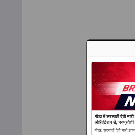
गोंडा में सरस्वती देवी नार
ओरिएंटेशन डे, नवप्रवेशी 
गोंडा: सरस्वती देवी नारी ज्