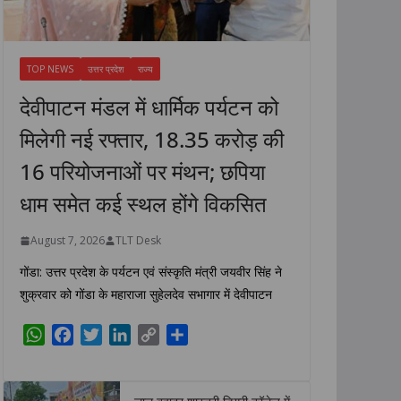
TOP NEWS
उत्तर प्रदेश
राज्य
देवीपाटन मंडल में धार्मिक पर्यटन को
मिलेगी नई रफ्तार, 18.35 करोड़ की
16 परियोजनाओं पर मंथन; छपिया
धाम समेत कई स्थल होंगे विकसित
August 7, 2026
TLT Desk
गोंडा: उत्तर प्रदेश के पर्यटन एवं संस्कृति मंत्री जयवीर सिंह ने
शुक्रवार को गोंडा के महाराजा सुहेलदेव सभागार में देवीपाटन
W
F
T
L
C
S
h
a
w
i
o
h
a
c
i
n
p
a
t
e
t
k
y
r