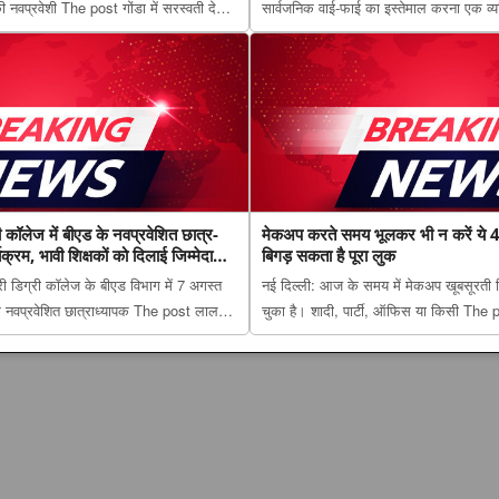
नवप्रवेशी The post गोंडा में सरस्वती देवी
सार्वजनिक वाई-फाई का इस्तेमाल करना एक व्य
ें भव्य ओरिएंटेशन डे, नवप्रवेशी छात्राओं ने
Wi-Fi का कनेक्शन पड़ा भारी! मोबाइल में पहुंच
ared first o...
क्रेडिट कार्ड से 4.27 लाख की ठगी appeare
ी कॉलेज में बीएड के नवप्रवेशित छात्र-
मेकअप करते समय भूलकर भी न करें ये 4 ग
्यक्रम, भावी शिक्षकों को दिलाई जिम्मेदारी
बिगड़ सकता है पूरा लुक
्री डिग्री कॉलेज के बीएड विभाग में 7 अगस्त
नई दिल्ली: आज के समय में मेकअप खूबसूरती 
नवप्रवेशित छात्राध्यापक The post लाल
चुका है। शादी, पार्टी, ऑफिस या किसी The
 में बीएड के नवप्रवेशित छात्र-छात्राओं का
भूलकर भी न करें ये 4 गलतियां, वरना मिनटों मे
क्षकों को दिलाई जिम...
appeared first on The Lucknow Tribun