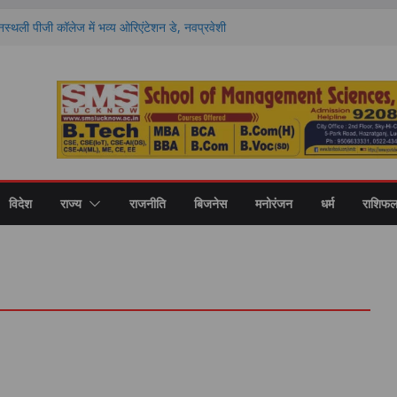
्ञानस्थली पीजी कॉलेज में भव्य ओरिएंटेशन डे, नवप्रवेशी
रतिभा
र्यटन को मिलेगी नई रफ्तार, 18.35 करोड़ की 16
 धाम समेत कई स्थल होंगे विकसित
कॉलेज में बीएड के नवप्रवेशित छात्र-छात्राओं का
क्षकों को दिलाई जिम्मेदारी का अहसास
 वार्ता करते हुए उपमुख्यमंत्री श्री केशव प्रसाद मौर्य
 नर्सिंग, कमान अस्पताल, मध्य कमान लखनऊ का
योजित किया गया।
विदेश
राज्य
राजनीति
बिजनेस
मनोरंजन
धर्म
राशिफ