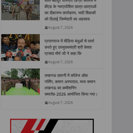
लाल बहादुर शास्त्री डिग्री कॉलेज में
s
b
t
e
L
e
बीएड के नवप्रवेशित छात्र-छात्राओं
का दीक्षारम्भ कार्यक्रम, भावी शिक्षकों
A
o
e
d
i
को दिलाई जिम्मेदारी का अहसास
p
o
r
I
n
p
k
n
k
August 7, 2026
प्रयागराज में मीडिया बंधुओं से वार्ता
करते हुए उपमुख्यमंत्री श्री केशव
प्रसाद मौर्य जी ने कहा कि
August 7, 2026
लखनऊ छावनी में कॉलेज ऑफ़
नर्सिंग, कमान अस्पताल, मध्य कमान
लखनऊ का कमीशनिंग
समारोह-2026 आयोजित किया गया।
August 7, 2026